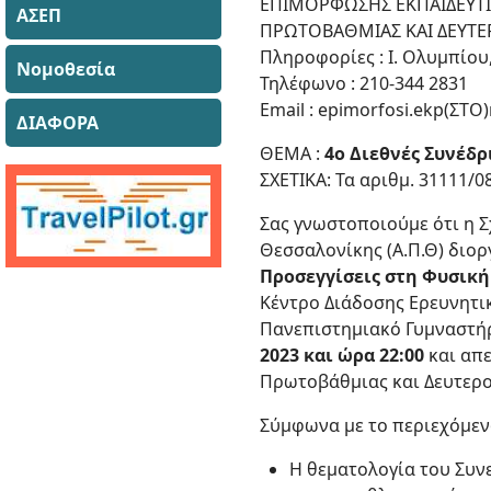
ΕΠΙΜΟΡΦΩΣΗΣ ΕΚΠΑΙΔΕΥΤ
ΑΣΕΠ
ΠΡΩΤΟΒΑΘΜΙΑΣ ΚΑΙ ΔΕΥΤΕ
Πληροφορίες : Ι. Ολυμπίου
Νομοθεσία
Τηλέφωνο : 210-344 2831
Email : epimorfosi.ekp(ΣΤΟ
ΔΙΑΦΟΡΑ
ΘΕΜΑ :
4o Διεθνές Συνέδ
ΣΧΕΤΙΚΑ: Τα αριθμ. 31111/0
Σας γνωστοποιούμε ότι η 
Θεσσαλονίκης (Α.Π.Θ) διορ
Προσεγγίσεις στη Φυσική
Κέντρο Διάδοσης Ερευνητικ
Πανεπιστημιακό Γυμναστή
2023 και ώρα 22:00
και απε
Πρωτοβάθμιας και Δευτερο
Σύμφωνα με το περιεχόμενο
Η θεματολογία του Συν