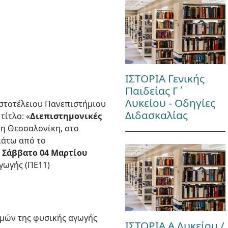
ΙΣΤΟΡΙΑ Γενικής
Παιδείας Γ΄
Λυκείου - Οδηγίες
ιστοτέλειου Πανεπιστήμιου
Διδασκαλίας
τίτλο: «
Διεπιστημονικές
τη Θεσσαλονίκη, στο
-κάτω από το
ι Σάββατο 04 Μαρτίου
γωγής (ΠΕ11)
ημών της φυσικής αγωγής
ΙΣΤΟΡΙΑ Α Λυκείου /