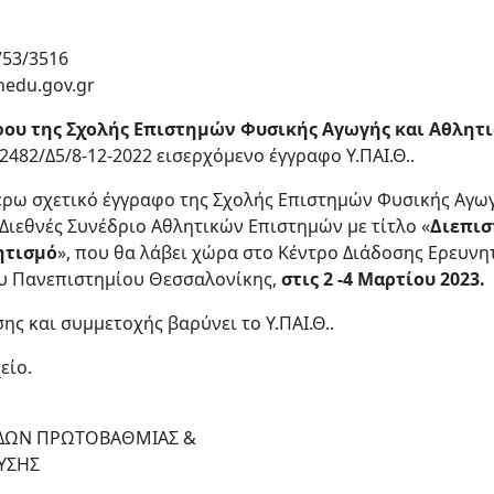
753/3516
nedu.gov.gr
ου της Σχολής Επιστημών Φυσικής Αγωγής και Αθλητισ
52482/Δ5/8-12-2022 εισερχόμενο έγγραφο Υ.ΠΑΙ.Θ..
έρω σχετικό έγγραφο της Σχολής Επιστημών Φυσικής Αγωγ
ο Διεθνές Συνέδριο Αθλητικών Επιστημών με τίτλο «
Διεπισ
ητισμό
», που θα λάβει χώρα στο Κέντρο Διάδοσης Ερευν
ιου Πανεπιστημίου Θεσσαλονίκης,
στις 2 -4 Μαρτίου 2023.
ς και συμμετοχής βαρύνει το Υ.ΠΑΙ.Θ..
είο.
ΥΔΩΝ ΠΡΩΤΟΒΑΘΜΙΑΣ &
ΥΣΗΣ