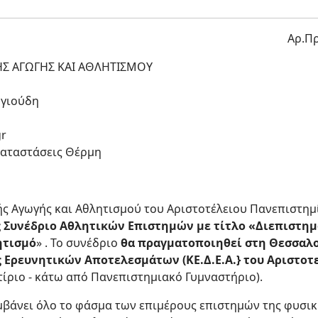
Αρ.Π
Σ ΑΓΩΓΗΣ ΚΑΙ ΑΘΛΗΤΙΣΜΟΥ
θγιούδη
gr
γκαταστάσεις Θέρμη
ς Αγωγής και Αθλητισμού του Αριστοτέλειου Πανεπιστη
ς Συνέδριο Αθλητικών Επιστημών με τίτλο «Διεπιστημ
ητισμό
» . Το συνέδριο
θα πραγματοποιηθεί στη Θεσσαλον
ς Ερευνητικών Αποτελεσμάτων (ΚΕ.Δ.Ε.Α.} του Αριστο
τίριο - κάτω από Πανεπιστημιακό Γυμναστήριο).
μβάνει όλο το φάσμα των επιμέρους επιστημών της φυσικ