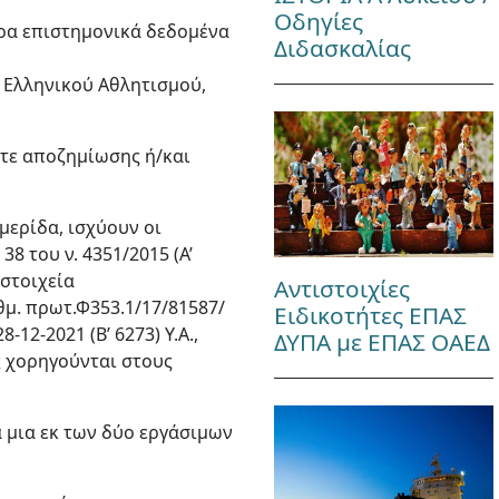
Οδηγίες
ρα επιστημονικά δεδομένα
Διδασκαλίας
 Ελληνικού Αθλητισμού,
οτε αποζημίωσης ή/και
μερίδα, ισχύουν οι
38 του ν. 4351/2015 (Α’
 στοιχεία
Αντιστοιχίες
ιθμ. πρωτ.Φ353.1/17/81587/
Ειδικοτήτες ΕΠΑΣ
-12-2021 (Β’ 6273) Υ.Α.,
ΔΥΠΑ με ΕΠΑΣ ΟΑΕΔ
ς χορηγούνται στους
 μια εκ των δύο εργάσιμων