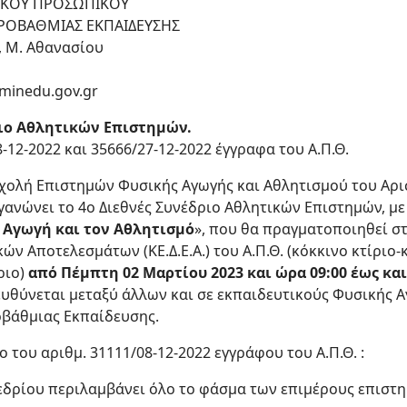
ΙΚΟΥ ΠΡΟΣΩΠΙΚΟΥ
ΡΟΒΑΘΜΙΑΣ ΕΚΠΑΙΔΕΥΣΗΣ
, Μ. Αθανασίου
)minedu.gov.gr
ριο Αθλητικών Επιστημών.
8-12-2022 και 35666/27-12-2022 έγγραφα του Α.Π.Θ.
Σχολή Επιστημών Φυσικής Αγωγής και Αθλητισμού του Αρ
γανώνει το 4ο Διεθνές Συνέδριο Αθλητικών Επιστημών, με 
 Αγωγή και τον Αθλητισμό
», που θα πραγματοποιηθεί σ
ών Αποτελεσμάτων (ΚΕ.Δ.Ε.Α.) του Α.Π.Θ. (κόκκινο κτίριο
ριο)
από Πέμπτη 02 Μαρτίου 2023 και ώρα 09:00 έως κα
υθύνεται μεταξύ άλλων και σε εκπαιδευτικούς Φυσικής Α
βάθμιας Εκπαίδευσης.
 του αριθμ. 31111/08-12-2022 εγγράφου του Α.Π.Θ. :
εδρίου περιλαμβάνει όλο το φάσμα των επιμέρους επιστ