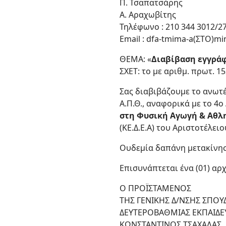
Π. Τσαπατσάρης
Α. Αραχωβίτης
Τηλέφωνο : 210 344 3012/2
Email : dfa-tmima-a(ΣΤΟ)mi
ΘΕΜΑ: «
Διαβίβαση εγγράφ
ΣΧΕΤ: το με αριθμ. πρωτ. 1
Σας διαβιβάζουμε το ανωτ
Α.Π.Θ., αναφορικά με το 4
στη Φυσική Αγωγή & Αθλ
(ΚΕ.Δ.Ε.Α) του Αριστοτέλε
Ουδεμία δαπάνη μετακίνηση
Επισυνάπτεται ένα (01) αρχ
O ΠΡΟΪΣΤΑΜΕΝOΣ
ΤΗΣ ΓΕΝΙΚΗΣ Δ/ΝΣΗΣ ΣΠΟ
ΔΕΥΤΕΡΟΒΑΘΜΙΑΣ ΕΚΠΑΙΔΕ
ΚΩΝΣΤΑΝΤΙΝΟΣ ΤΣΑΧΑΛΑΣ