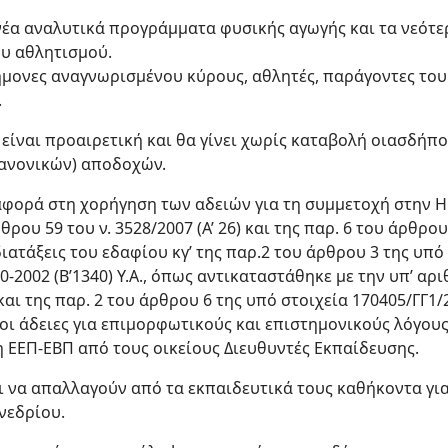
έα αναλυτικά προγράμματα φυσικής αγωγής και τα νεότε
ου αθλητισμού.
μονες αναγνωρισμένου κύρους, αθλητές, παράγοντες του
.
είναι προαιρετική και θα γίνει χωρίς καταβολή οιασδήπ
ανονικών) αποδοχών.
ι αφορά στη χορήγηση των αδειών για τη συμμετοχή στην Η
θρου 59 του ν. 3528/2007 (Α’ 26) και της παρ. 6 του άρθρου 
διατάξεις του εδαφίου κγ’ της παρ.2 του άρθρου 3 της υπό
0-2002 (Β’1340) Υ.Α., όπως αντικαταστάθηκε με την υπ’ αρ
. και της παρ. 2 του άρθρου 6 της υπό στοιχεία 170405/ΓΓ1/28
οι άδειες για επιμορφωτικούς και επιστημονικούς λόγου
η ΕΕΠ-ΕΒΠ από τους οικείους Διευθυντές Εκπαίδευσης.
ι να απαλλαγούν από τα εκπαιδευτικά τους καθήκοντα για
νεδρίου.