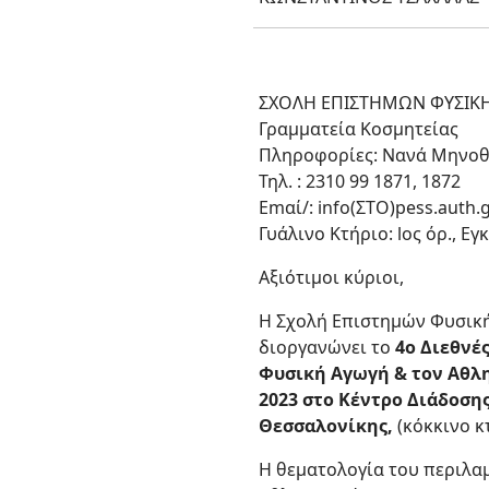
ΣΧΟΛΗ ΕΠΙΣΤΗΜΩΝ ΦΥΣΙΚΗ
Γραμματεία Κοσμητείας
Πληροφορίες: Νανά Μηνο
Τηλ. : 2310 99 1871, 1872
Εmαί/: info(ΣΤΟ)pess.auth.
Γυάλινο Κτήριο: lος όρ., Ε
Αξιότιμοι κύριοι,
Η Σχολή Επιστημών Φυσική
διοργανώνει το
4ο Διεθνέ
Φυσική Αγωγή & τον Αθλ
2023 στο Κέντρο Διάδοση
Θεσσαλονίκης,
(κόκκινο κ
Η θεματολογία του περιλα