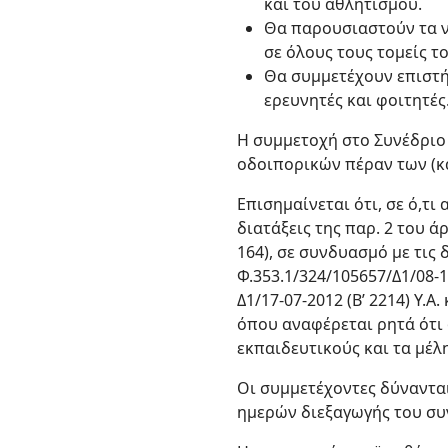
και του αθλητισμού.
Θα παρουσιαστούν τα ν
σε όλους τους τομείς τ
Θα συμμετέχουν επιστή
ερευνητές και φοιτητές
Η συμμετοχή στο Συνέδριο 
οδοιπορικών πέραν των (κ
Επισημαίνεται ότι, σε ό,τ
διατάξεις της παρ. 2 του άρ
164), σε συνδυασμό με τις 
Φ.353.1/324/105657/Δ1/08-1
Δ1/17-07-2012 (Β’ 2214) Υ.Α
όπου αναφέρεται ρητά ότι 
εκπαιδευτικούς και τα μέλ
Οι συμμετέχοντες δύναντα
ημερών διεξαγωγής του συ