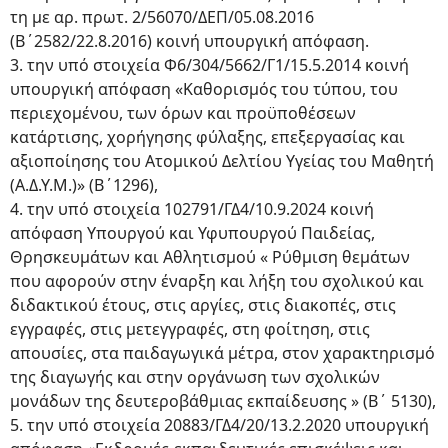
τη με αρ. πρωτ. 2/56070/ΔΕΠ/05.08.2016
(Β΄2582/22.8.2016) κοινή υπουργική απόφαση.
3. την υπό στοιχεία Φ6/304/5662/Γ1/15.5.2014 κοινή
υπουργική απόφαση «Καθορισμός του τύπου, του
περιεχομένου, των όρων και προϋποθέσεων
κατάρτισης, χορήγησης φύλαξης, επεξεργασίας και
αξιοποίησης του Ατομικού Δελτίου Υγείας του Μαθητή
(Α.Δ.Υ.Μ.)» (Β΄1296),
4. την υπό στοιχεία 102791/ΓΔ4/10.9.2024 κοινή
απόφαση Υπουργού και Υφυπουργού Παιδείας,
Θρησκευμάτων και Αθλητισμού « Ρύθμιση θεμάτων
που αφορούν στην έναρξη και λήξη του σχολικού και
διδακτικού έτους, στις αργίες, στις διακοπές, στις
εγγραφές, στις μετεγγραφές, στη φοίτηση, στις
απουσίες, στα παιδαγωγικά μέτρα, στον χαρακτηρισμό
της διαγωγής και στην οργάνωση των σχολικών
μονάδων της δευτεροβάθμιας εκπαίδευσης » (Β΄ 5130),
5. την υπό στοιχεία 20883/ΓΔ4/20/13.2.2020 υπουργική