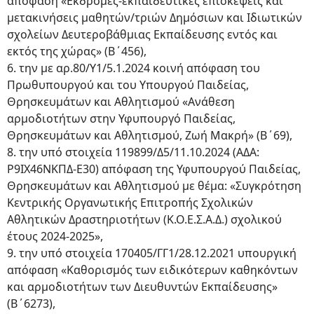
απόφαση «Εκδρομές-εκπαιδευτικές επισκέψεις και
μετακινήσεις μαθητών/τριών Δημόσιων και Ιδιωτικών
σχολείων Δευτεροβάθμιας Εκπαίδευσης εντός και
εκτός της χώρας» (Β΄456),
6. την με αρ.80/Υ1/5.1.2024 κοινή απόφαση του
Πρωθυπουργού και του Υπουργού Παιδείας,
Θρησκευμάτων και Αθλητισμού «Ανάθεση
αρμοδιοτήτων στην Υφυπουργό Παιδείας,
Θρησκευμάτων και Αθλητισμού, Ζωή Μακρή» (Β΄69),
8. την υπό στοιχεία 119899/Δ5/11.10.2024 (ΑΔΑ:
Ρ9ΙΧ46ΝΚΠΔ-Ε30) απόφαση της Υφυπουργού Παιδείας,
Θρησκευμάτων και Αθλητισμού με θέμα: «Συγκρότηση
Κεντρικής Οργανωτικής Επιτροπής Σχολικών
Αθλητικών Δραστηριοτήτων (Κ.Ο.Ε.Σ.Α.Δ.) σχολικού
έτους 2024-2025»,
9. την υπό στοιχεία 170405/ΓΓ1/28.12.2021 υπουργική
απόφαση «Καθορισμός των ειδικότερων καθηκόντων
και αρμοδιοτήτων των Διευθυντών Εκπαίδευσης»
(Β΄6273),