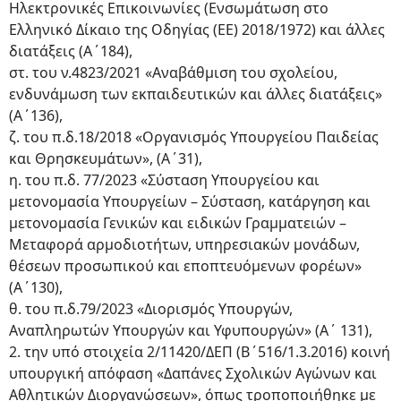
Ηλεκτρονικές Επικοινωνίες (Ενσωμάτωση στο
Ελληνικό Δίκαιο της Οδηγίας (ΕΕ) 2018/1972) και άλλες
διατάξεις (Α΄184),
στ. του ν.4823/2021 «Αναβάθμιση του σχολείου,
ενδυνάμωση των εκπαιδευτικών και άλλες διατάξεις»
(Α΄136),
ζ. του π.δ.18/2018 «Οργανισμός Υπουργείου Παιδείας
και Θρησκευμάτων», (Α΄31),
η. του π.δ. 77/2023 «Σύσταση Υπουργείου και
μετονομασία Υπουργείων – Σύσταση, κατάργηση και
μετονομασία Γενικών και ειδικών Γραμματειών –
Μεταφορά αρμοδιοτήτων, υπηρεσιακών μονάδων,
θέσεων προσωπικού και εποπτευόμενων φορέων»
(Α΄130),
θ. του π.δ.79/2023 «Διορισμός Υπουργών,
Αναπληρωτών Υπουργών και Υφυπουργών» (Α΄ 131),
2. την υπό στοιχεία 2/11420/ΔΕΠ (Β΄516/1.3.2016) κοινή
υπουργική απόφαση «Δαπάνες Σχολικών Αγώνων και
Αθλητικών Διοργανώσεων», όπως τροποποιήθηκε με