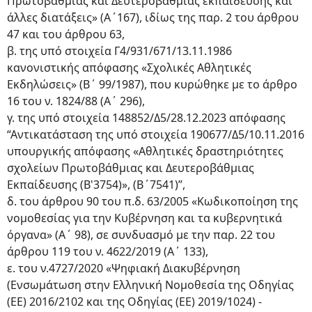
Πρωτοβάθμιας και Δευτεροβάθμιας εκπαίδευσης και
άλλες διατάξεις» (Α΄167), ιδίως της παρ. 2 του άρθρου
47 και του άρθρου 63,
β. της υπό στοιχεία Γ4/931/671/13.11.1986
κανονιστικής απόφασης «Σχολικές Αθλητικές
Εκδηλώσεις» (Β΄ 99/1987), που κυρώθηκε με το άρθρο
16 του ν. 1824/88 (Α΄ 296),
γ. της υπό στοιχεία 148852/Δ5/28.12.2023 απόφασης
“Αντικατάσταση της υπό στοιχεία 190677/Δ5/10.11.2016
υπουργικής απόφασης «Αθλητικές δραστηριότητες
σχολείων Πρωτοβάθμιας και Δευτεροβάθμιας
Εκπαίδευσης (Β'3754)», (B΄7541)”,
δ. του άρθρου 90 του π.δ. 63/2005 «Κωδικοποίηση της
νομοθεσίας για την Κυβέρνηση και τα κυβερνητικά
όργανα» (Α΄ 98), σε συνδυασμό με την παρ. 22 του
άρθρου 119 του ν. 4622/2019 (Α΄ 133),
ε. του ν.4727/2020 «Ψηφιακή Διακυβέρνηση
(Ενσωμάτωση στην Ελληνική Νομοθεσία της Οδηγίας
(ΕΕ) 2016/2102 και της Οδηγίας (ΕΕ) 2019/1024) -