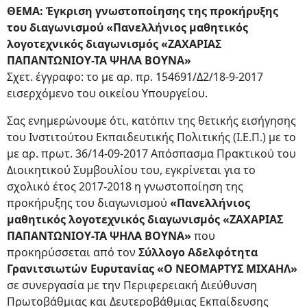
ΘΕΜΑ: Έγκριση γνωστοποίησης της προκήρυξης
του διαγωνισμού «Πανελλήνιος μαθητικός
λογοτεχνικός διαγωνισμός «ΖΑΧΑΡΙΑΣ
ΠΑΠΑΝΤΩΝΙΟΥ-ΤΑ ΨΗΛΑ ΒΟΥΝΑ»
Σχετ. έγγραφο: το με αρ. πρ. 154691/Δ2/18-9-2017
εισερχόμενο του οικείου Υπουργείου.
Σας ενημερώνουμε ότι, κατόπιν της θετικής εισήγησης
του Ινστιτούτου Εκπαιδευτικής Πολιτικής (Ι.Ε.Π.) με το
με αρ. πρωτ. 36/14-09-2017 Απόσπασμα Πρακτικού του
Διοικητικού Συμβουλίου του, εγκρίνεται για το
σχολικό έτος 2017-2018 η γνωστοποίηση της
προκήρυξης του διαγωνισμού
«Πανελλήνιος
μαθητικός λογοτεχνικός διαγωνισμός «ΖΑΧΑΡΙΑΣ
ΠΑΠΑΝΤΩΝΙΟΥ-ΤΑ ΨΗΛΑ ΒΟΥΝΑ»
που
προκηρύσσεται από τον
Σύλλογο Αδελφότητα
Γρανιτσιωτών Ευρυτανίας «Ο ΝΕΟΜΑΡΤΥΣ ΜΙΧΑΗΛ»
σε συνεργασία με την Περιφερειακή Διεύθυνση
Πρωτοβάθμιας και Δευτεροβάθμιας Εκπαίδευσης