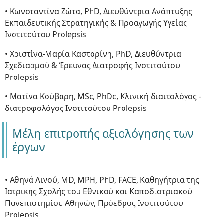
• Κωνσταντίνα Ζώτα, PhD, Διευθύντρια Ανάπτυξης
Εκπαιδευτικής Στρατηγικής & Προαγωγής Υγείας
Ινστιτούτου Prolepsis
• Χριστίνα-Μαρία Καστορίνη, PhD, Διευθύντρια
Σχεδιασμού & Έρευνας Διατροφής Ινστιτούτου
Prolepsis
• Ματίνα Κούβαρη, MSc, PhDc, Κλινική διαιτολόγος -
διατροφολόγος Ινστιτούτου Prolepsis
Μέλη επιτροπής αξιολόγησης των
έργων
• Αθηνά Λινού, MD, ΜΡΗ, PhD, FACE, Καθηγήτρια της
Ιατρικής Σχολής του Εθνικού και Καποδιστριακού
Πανεπιστημίου Αθηνών, Πρόεδρος Ινστιτούτου
Prolepsis