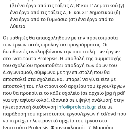
(β) ένα έργο από τις τάξεις Α', Β' και Γ' Δημοτικού (γ)
ένα έργο από τις τάξεις Δ', Ε' και ΣΤ' Δημοτικού (δ)
ένα έργο από το Γυμνάσιο (στ) ένα έργο από το
Λύκειο
Οι μαθητές θα απασχοληθούν με την προετοιμασία
των έργων εκτός ωρολογίου προγράμματος. Οι
διευθυντές αναλαμβάνουν την αποστολή των έργων
στο Ινστιτούτο Prolepsis. Η υποβολή της συμμετοχής
του σχολείου προϋποθέτει αποδοχή των όρων του
Διαγωνισμού, σύμφωνα με την επιστολή που θα
αποσταλεί στα σχολεία, και μπορεί να γίνει είτε με
αποστολή του ηλεκτρονικού αρχείου του έργου/έργων
που θα προκρίνει το κάθε σχολείο (σε αρχείο jpg ή pdf
για την αφίσα/κολάζ, ιδανικά σε υψηλή ανάλυση) στην
ηλεκτρονική διεύθυνση
info@prolepsis.gr
, είτε με
παράδοση του πρωτότυπου έργου/έργων ή cd/dνd που
να περιέχει ηλεκτρονικό αρχείο του έργου στο
Ινστιτούτο Prolepsis, Φραγκοκλησιάς, 7, Μαρούσι,