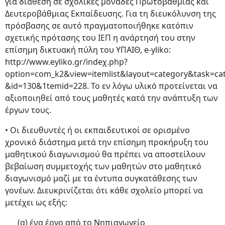
για διάθεση σε σχολικές μονάδες Πρωτοβάθμιας και
Δευτεροβάθμιας Εκπαίδευσης. Για τη διευκόλυνση της
πρόσβασης σε αυτό πραγματοποιήθηκε κατόπιν
σχετικής πρότασης του ΙΕΠ η ανάρτησή του στην
επίσημη δικτυακή πύλη του ΥΠΑΙΘ, e-yliko:
http://www.eyliko.gr/indeχ.php?
option=com_k2&νiew=itemlist&laγout=category&task=ca
&id=130&1temid=228. Το εν λόγω υλικό προτείνεται να
αξιοποιηθεί από τους μαθητές κατά την ανάπτυξη των
έργων τους.
• Οι διευθυντές ή οι εκπαιδευτικοί σε ορισμένο
χρονικό διάστημα μετά την επίσημη προκήρυξη του
μαθητικού διαγωνισμού θα πρέπει να αποστείλουν
βεβαίωση συμμετοχής των μαθητών στο μαθητικό
διαγωνισμό μαζί με τα έντυπα συγκατάθεσης των
γονέων. Διευκρινίζεται ότι κάθε σχολείο μπορεί να
μετέχει ως εξής:
(α) ένα έργο από το Νηπιαγωγείο