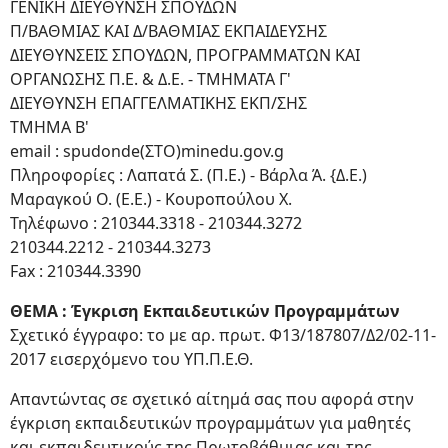
ΓΕΝΙΚΗ ΔΙΕΥΘΥΝΣΗ ΣΠΟΥΔΩΝ
Π/ΒΑΘΜΙΑΣ ΚΑΙ Δ/ΒΑΘΜΙΑΣ ΕΚΠΑΙΔΕΥΣΗΣ
ΔΙΕΥΘΥΝΣΕΙΣ ΣΠΟΥΔΩΝ, ΠΡΟΓΡΑΜΜΑΤΩΝ ΚΑΙ
ΟΡΓΑΝΩΣΗΣ Π.Ε. & Δ.Ε. - ΤΜΗΜΑΤΑ Γ'
ΔΙΕΥΘΥΝΣΗ ΕΠΑΓΓΕΛΜΑΤΙΚΗΣ ΕΚΠ/ΣΗΣ
ΤΜΗΜΑ Β'
email : spudonde(ΣΤΟ)minedu.gov.g
Πληροφορίες : Λαπατά Σ. (Π.Ε.) - Βάρλα Ά. {Δ.Ε.)
Μαραγκού Ο. (Ε.Ε.) - Κουpοπούλου Χ.
Τηλέφωνο : 210344.3318 - 210344.3272
210344.2212 - 210344.3273
Fax : 210344.3390
ΘΕΜΑ : Έγκριση Εκπαιδευτικών Προγραμμάτων
Σχετικό έγγραφο: το με αρ. πρωτ. Φ13/187807/Δ2/02-11-
2017 εισερχόμενο του ΥΠ.Π.Ε.Θ.
Απαντώντας σε σχετικό αίτημά σας που αφορά στην
έγκριση εκπαιδευτικών προγραμμάτων για μαθητές
και εκπαιδευτικούς της Πρωτοβάθμιας και της