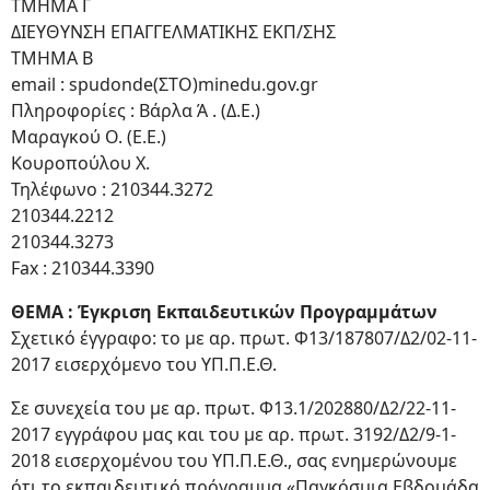
ΤΜΗΜΑ Γ
ΔΙΕΥΘΥΝΣΗ ΕΠΑΓΓΕΛΜΑΤΙΚΗΣ ΕΚΠ/ΣΗΣ
ΤΜΗΜΑ Β
email : spudonde(ΣΤΟ)minedu.gov.gr
Πληροφορίες : Βάρλα Ά . (Δ.Ε.)
Μαραγκού Ο. (Ε.Ε.)
Κουροπούλου Χ.
Τηλέφωνο : 210344.3272
210344.2212
210344.3273
Fax : 210344.3390
ΘΕΜΑ : Έγκριση Εκπαιδευτικών Προγραμμάτων
Σχετικό έγγραφο: το με αρ. πρωτ. Φ13/187807/Δ2/02-11-
2017 εισερχόμενο του ΥΠ.Π.Ε.Θ.
Σε συνεχεία του με αρ. πρωτ. Φ13.1/202880/Δ2/22-11-
2017 εγγράφου μας και του με αρ. πρωτ. 3192/Δ2/9-1-
2018 εισερχομένου του ΥΠ.Π.Ε.Θ., σας ενημερώνουμε
ότι το εκπαιδευτικό πρόγραμμα «Παγκόσμια Εβδομάδα