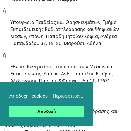
ή
Υπουργείο Παιδείας και Θρησκευμάτων, Τμήμα
Εκπαιδευτικής Ραδιοτηλεόρασης και Ψηφιακών
Μέσων, Υπόψη: Παπαδημητρίου Σοφία, Ανδρέα
Παπανδρέου 37, 15180, Μαρούσι, Αθήνα
ή
Εθνικό Κέντρο Οπτικοακουστικών Μέσων και
Επικοινωνίας, Υπόψη: Ανδριοπούλου Ειρήνη,
Αλεξάνδρου Πάντου &Φραγκούδη 11, 17671,
Καλλιθέα
Αποδοχή "cookies";
Περισσότερα...
Τηλέφωνα επικοινωνίας
(Για το Τμήμα Εκπαιδευτικής Ραδιοτηλεόρασης και
Αποδοχή
Ψηφιακών Μέσων του Υ.ΠΑΙ.Θ.)
-Βασίλης Σουλικιάς, 2103442155