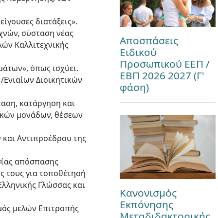
πείγουσες διατάξεις».
εχνών, σύσταση νέας
Αποσπάσεις
λών Καλλιτεχνικής
Ειδικού
Προσωπικού ΕΕΠ /
μάτων», όπως ισχύει.
ΕΒΠ 2026 2027 (Γ'
ν /Ενιαίων Διοικητικών
φάση)
ταση, κατάργηση και
ακών μονάδων, θέσεων
ν και Αντιπροέδρου της
ασίας απόσπασης
ς τους για τοποθέτησή
 Ελληνικής Γλώσσας και
Κανονισμός
Εκπόνησης
σμός μελών Επιτροπής
Μεταδιδακτορικής