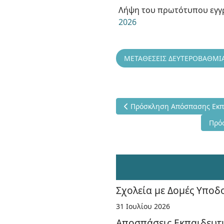
Λήψη του πρωτότυπου εγ
2026
ΜΕΤΑΘΕΣΕΙΣ ΔΕΥΤΕΡΟΒΑΘΜΙ
Προηγούμενο άρθρο: Πρόσκλη
Πρόσκληση Απόσπασης Εκπα
Επόμ
Πρό
Σχολεία με Δομές Υπο
31 Ιουλίου 2026
Αποσπάσεις Εκπαιδευτι