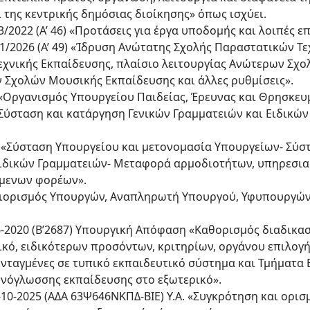
της κεντρικής δημόσιας διοίκησης» όπως ισχύει.
3/2022 (Α’ 46) «Προτάσεις για έργα υποδομής και λοιπές ε
291/2026 (Α’ 49) «Ίδρυση Ανώτατης Σχολής Παραστατικών Τ
εχνικής Εκπαίδευσης, πλαίσιο λειτουργίας Ανώτερων Σχο
 Σχολών Μουσικής Εκπαίδευσης και άλλες ρυθμίσεις».
1) «Οργανισμός Υπουργείου Παιδείας, Έρευνας και Θρησκευ
) «Σύσταση και κατάργηση Γενικών Γραμματειών και Ειδικώ
30) «Σύσταση Υπουργείου και μετονομασία Υπουργείων- Σύσ
Ειδικών Γραμματειών- Μεταφορά αρμοδιοτήτων, υπηρεσι
μενων φορέων».
) «Διορισμός Υπουργών, Αναπληρωτή Υπουργού, Υφυπουργώ
-6-2020 (Β’2687) Υπουργική Απόφαση «Καθορισμός διαδικ
ικό, ειδικότερων προσόντων, κριτηρίων, οργάνου επιλογή
ενταγμένες σε τυπικό εκπαιδευτικό σύστημα και Τμήματα
λληνόγλωσσης εκπαίδευσης στο εξωτερικό».
7-10-2025 (ΑΔΑ 63Ψ646ΝΚΠΔ-ΒΙΕ) Υ.Α. «Συγκρότηση και ορι