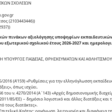
ΤΙΚΩΝ ΣΧΟΛΕΙΩΝ
.gov.gr
τσος (2103443446))
937))
κών πινάκων αξιολόγησης υποψηφίων εκπαιδευτικών
υ εξωτερικού σχολικού έτους 2026-2027 και ημερολογι
Η ΥΠΟΥΡΓΟΣ ΠΑΙΔΕΙΑΣ, ΘΡΗΣΚΕΥΜΑΤΩΝ ΚΑΙ ΑΘΛΗΤΙΣΜΟΥ
15/2016 (Α’159) «Ρυθμίσεις για την ελληνόγλωσση εκπαίδευ
ξεις», όπως ισχύει.
66 του ν. 4270/2014 (Α΄143) «Αρχές δημοσιονομικής διαχε
11/85/ΕΕ) − δημόσιο λογιστικό και άλλες διατάξεις και του
ό τους διατάκτες».
) «Επιτελικό Κράτος: οργάνωση, λειτουργία και διαφάνεια 