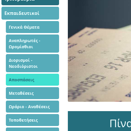
Εκπαιδευτικοί
Γενικά Θέματα
Αναπληρωτές -
Ωρομίσθιοι
Διορισμοί -
Νεοδιόριστοι
Αποσπάσεις
Μεταθέσεις
Ωράριο - Αναθέσεις
Πίν
Τοποθετήσεις