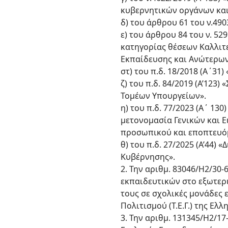
κυβερνητικών οργάνων και 
δ) του άρθρου 61 του ν.490
ε) του άρθρου 84 του ν. 5
κατηγορίας θέσεων Καλλιτ
Εκπαίδευσης και Ανώτερων
στ) του π.δ. 18/2018 (Α΄3
ζ) του π.δ. 84/2019 (Α’123
Τομέων Υπουργείων».
η) του π.δ. 77/2023 (Α΄ 1
μετονομασία Γενικών και 
προσωπικού και εποπτευό
θ) του π.δ. 27/2025 (Α’44
Κυβέρνησης».
2. Την αριθμ. 83046/H2/30
εκπαιδευτικών στο εξωτερ
τους σε σχολικές μονάδες 
Πολιτισμού (Τ.Ε.Γ.) της Ε
3. Την αριθμ. 131345/Η2/1