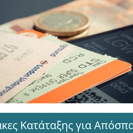
ακες Κατάταξης για Απόσπα