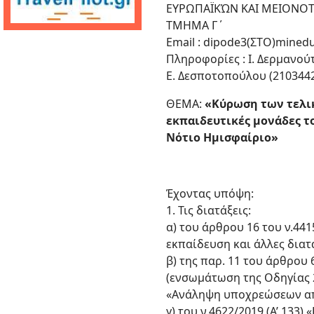
ΕΥΡΩΠΑΪΚΏΝ ΚΑΙ ΜΕΙΟΝΟ
ΤΜΗΜΑ Γ΄
Email : dipode3(ΣΤΟ)minedu
Πληροφορίες : Ι. Δερμανού
Ε. Δεσποτοπούλου (2103442
ΘΕΜΑ:
«Κύρωση των τελι
εκπαιδευτικές μονάδες το
Νότιο Ημισφαίριο»
Έχοντας υπόψη:
1. Τις διατάξεις:
α) του άρθρου 16 του ν.44
εκπαίδευση και άλλες διατά
β) της παρ. 11 του άρθρου 
(ενσωμάτωση της Οδηγίας 20
«Ανάληψη υποχρεώσεων απ
γ) του ν.4622/2019 (A’ 133