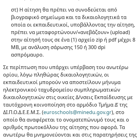
στ) Η αίτηση θα πρέπει να συνοδεύεται από
βιογραφικό σημείωμα και τα δικαιολογητικά τα
οποία οι εκπαιδευτικοί, υποβάλλοντας την αίτηση,
πρέπει να μεταφορτώνουν/«ανεβάζουν» (upload)
στην αίτησή τους σε ένα (1) αρχείο zip ή pdf μέχρι 8
ΜΒ, με ανάλυση σάρωσης 150 ή 300 dpi
ασπρόμαυρο.
Σε περίπτωση που υπάρχει υπέρβαση του ανωτέρω
ορίου, λόγω πληθώρας δικαιολογητικών, οι
εκπαιδευτικοί μπορούν να αποστείλουν μήνυμα
ηλεκτρονικού ταχυδρομείου συμπληρωματικών
δικαιολογητικών στις οικείες Δ/νσεις Εκπαίδευσης με
ταυτόχρονη κοινοποίηση στο αρμόδιο Τμήμα Δ’ της
ΔΙ.Π.Ο.Δ.Ε.Ε.Μ.Σ. (
euroschools@minedu.gov.gr
), στο
οποίο θα αναφέρεται το ονοματεπώνυμό τους και ο
αριθμός πρωτοκόλλου της αίτησης που αφορά. Τα
ανωτέρω θα μνημονεύονται και στις παρατηρήσεις της