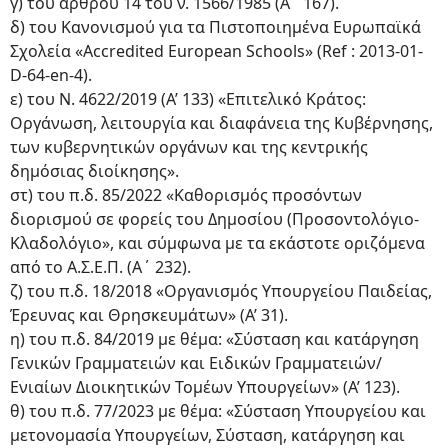
γ) του άρθρου 14 του ν. 1566/1985 (Α΄ 167).
δ) του Κανονισμού για τα Πιστοποιημένα Ευρωπαϊκά
Σχολεία «Accredited European Schools» (Ref : 2013-01-
D-64-en-4).
ε) του Ν. 4622/2019 (Α’ 133) «Επιτελικό Κράτος:
Οργάνωση, λειτουργία και διαφάνεια της Κυβέρνησης,
των κυβερνητικών οργάνων και της κεντρικής
δημόσιας διοίκησης».
στ) του π.δ. 85/2022 «Καθορισμός προσόντων
διορισμού σε φορείς του Δημοσίου (Προσοντολόγιο-
Κλαδολόγιο», και σύμφωνα με τα εκάστοτε οριζόμενα
από το Α.Σ.Ε.Π. (Α΄ 232).
ζ) του π.δ. 18/2018 «Οργανισμός Υπουργείου Παιδείας,
Έρευνας και Θρησκευμάτων» (Α’ 31).
η) του π.δ. 84/2019 με θέμα: «Σύσταση και κατάργηση
Γενικών Γραμματειών και Ειδικών Γραμματειών/
Ενιαίων Διοικητικών Τομέων Υπουργείων» (Α’ 123).
θ) του π.δ. 77/2023 με θέμα: «Σύσταση Υπουργείου και
μετονομασία Υπουργείων, Σύσταση, κατάργηση και