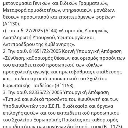
μετονομασία Γενικών και Ειδικών Γραμματειών,
Μεταφορά αρμοδιοτήτων, υπηρεσιακών μονάδων,
θέσεων προσωπικού και εποπτευόμενων φορέων»
(Α΄130).
ι) του π.δ. 27/2025 (Α΄44) «Διορισμός Υπουργών,
Αναπληρωτή Υπουργού, Υφυπουργών και
Αντιπροέδρου της Κυβέρνησης».
2. Την αριθ. 81651/Ζ2/2005 Κοινή Υπουργική Απόφαση
«Σύνθεση, καθορισμός θέσεων και ορισμός προσόντων
του εκπαιδευτικού προσωπικού των κύκλων
προσχολικής αγωγής και πρωτοβάθμιας εκπαίδευσης
και του διοικητικού προσωπικού του Σχολείου
Ευρωπαϊκής Παιδείας» (Β΄1158).
3. Την αριθ. 82335/Ζ2/ 2005 Υπουργική Απόφαση
«Τυπικά και ειδικά προσόντα του Διευθυντή και των
Υποδιευθυντών του Σ.Ε.Π., διαδικασία και όργανα
επιλογής αυτών και του εκπαιδευτικού προσωπικού
του Σχολείου Ευρωπαϊκής Παιδείας και καθορισμός
αρμοδιοτήτων των οργάνων διοίκησής του» (Β΄ 1173).