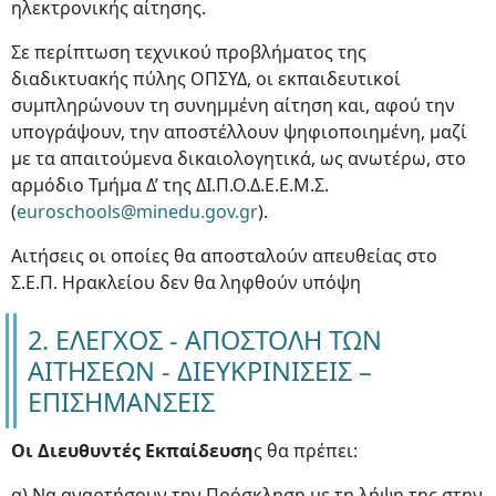
ηλεκτρονικής αίτησης.
Σε περίπτωση τεχνικού προβλήματος της
διαδικτυακής πύλης ΟΠΣΥΔ, οι εκπαιδευτικοί
συμπληρώνουν τη συνημμένη αίτηση και, αφού την
υπογράψουν, την αποστέλλουν ψηφιοποιημένη, μαζί
με τα απαιτούμενα δικαιολογητικά, ως ανωτέρω, στο
αρμόδιο Τμήμα Δ’ της ΔΙ.Π.Ο.Δ.Ε.Ε.Μ.Σ.
(
euroschools@minedu.gov.gr
).
Αιτήσεις οι οποίες θα αποσταλούν απευθείας στο
Σ.Ε.Π. Ηρακλείου δεν θα ληφθούν υπόψη
2. ΕΛΕΓΧΟΣ - ΑΠΟΣΤΟΛΗ ΤΩΝ
ΑΙΤΗΣΕΩΝ - ΔΙΕΥΚΡΙΝΙΣΕΙΣ –
ΕΠΙΣΗΜΑΝΣΕΙΣ
Οι Διευθυντές Εκπαίδευση
ς θα πρέπει:
α) Να αναρτήσουν την Πρόσκληση με τη λήψη της στην