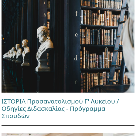
ΙΣΤΟΡΙΑ Προσανατολισμού Γ' Λυκείου /
Οδηγίες Διδασκαλίας - Πρόγραμμα
Σπουδών