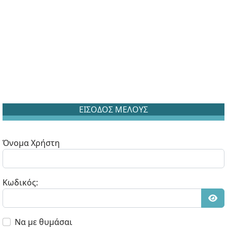
ΕΙΣΟΔΟΣ ΜΕΛΟΥΣ
Όνομα Χρήστη
Κωδικός:
Εμφ
Να με θυμάσαι