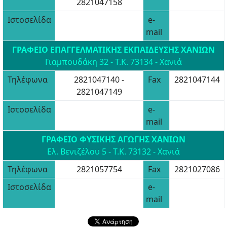
2821047158
Ιστοσελίδα
e-
mail
ΓΡΑΦΕΙΟ ΕΠΑΓΓΕΛΜΑΤΙΚΗΣ ΕΚΠΑΙΔΕΥΣΗΣ ΧΑΝΙΩΝ
Γιαμπουδάκη 32 - Τ.Κ. 73134 - Χανιά
Τηλέφωνα
2821047140 -
Fax
2821047144
2821047149
Ιστοσελίδα
e-
mail
ΓΡΑΦΕΙΟ ΦΥΣΙΚΗΣ ΑΓΩΓΗΣ ΧΑΝΙΩΝ
Ελ. Βενιζέλου 5 - Τ.Κ. 73132 - Χανιά
Τηλέφωνα
2821057754
Fax
2821027086
Ιστοσελίδα
e-
mail