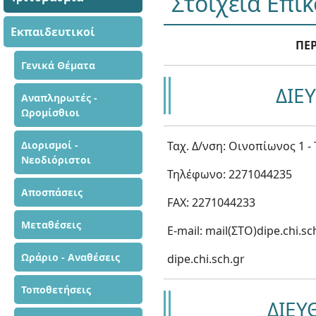
Στοιχεία Επι
Εκπαιδευτικοί
ΠΕΡ
Γενικά Θέματα
ΔΙΕ
Αναπληρωτές -
Ωρομίσθιοι
Διορισμοί -
Ταχ. Δ/νση: Οινοπίωνος 1 - 
Νεοδιόριστοι
Τηλέφωνο: 2271044235
Αποσπάσεις
FAX: 2271044233
Μεταθέσεις
Ε-mail: mail(ΣΤΟ)dipe.chi.sc
Ωράριο - Αναθέσεις
dipe.chi.sch.gr
Τοποθετήσεις
ΔΙΕΥ