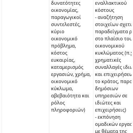
δυνατότητες
εναλλακτικού
οικονομίας,
κόστους
παραγωγικοί
- αναζήτηση
συντελεστές,
στοιχείων σχετι
κύριο
παραδείγματα 
οικονομικό
στο πλαίσιο του
πρόβλημα,
οικονομικού
κόστος
κυκλώματος (π.χ
ευκαιρίας,
χρηματικές
καταμερισμός
συναλλαγές ιδι
εργασιών, χρήμα,
και επιχειρήσεω
οικονομικό
το κράτος, παρο
κύκλωμα,
δημόσιων
αβεβαιότητα και
υπηρεσιών σε
ρόλος
ιδιώτες και
πληροφοριών)
επιχειρήσεις)
- εκπόνηση
ομαδικών εργασ
με θέματα της