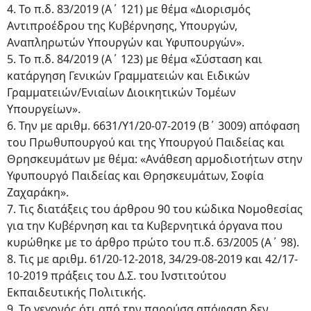
4. Το π.δ. 83/2019 (Α΄ 121) με θέμα «Διορισμός
Αντιπροέδρου της Κυβέρνησης, Υπουργών,
Αναπληρωτών Υπουργών και Υφυπουργών».
5. Το π.δ. 84/2019 (Α΄ 123) με θέμα «Σύσταση και
κατάργηση Γενικών Γραμματειών και Ειδικών
Γραμματειών/Ενιαίων Διοικητικών Τομέων
Υπουργείων».
6. Την με αριθμ. 6631/Υ1/20-07-2019 (Β΄ 3009) απόφαση
του Πρωθυπουργού και της Υπουργού Παιδείας και
Θρησκευμάτων με θέμα: «Ανάθεση αρμοδιοτήτων στην
Υφυπουργό Παιδείας και Θρησκευμάτων, Σοφία
Ζαχαράκη».
7. Τις διατάξεις του άρθρου 90 του κώδικα Νομοθεσίας
για την Κυβέρνηση και τα Κυβερνητικά όργανα που
κυρώθηκε με το άρθρο πρώτο του π.δ. 63/2005 (Α΄ 98).
8. Τις με αριθμ. 61/20-12-2018, 34/29-08-2019 και 42/17-
10-2019 πράξεις του Δ.Σ. του Ινστιτούτου
Εκπαιδευτικής Πολιτικής.
9. Το γεγονός ότι από την παρούσα απόφαση δεν