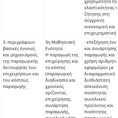
χρησιμότητα τη
ελαστικότητας τ
ζήτησης στη
σύγχρονη
οικονομική και
επιχειρηματική
3. περιγράφουν
3η Μαθησιακή
- επεξήγηση ένν
βασικές έννοιες
Ενότητα:
και συνάρτησης
και μηχανισμούς
Η παραγωγή της
παραγωγής και
της παραγωγικής
επιχείρησης και
χρήση αριθμητι
λειτουργίας των
το κόστος
εφαρμογών με
επιχειρήσεων και
(παραγωγική
διαγραμματική
του κόστους
διαδικασία και
δισδιάστατη
παραγωγής
χρονικός
απεικόνιση
ορίζοντας
ποσότητας
επιχείρησης,
συνολικού
συνάρτηση
προϊόντος και
παραγωγής,
ποσότητας