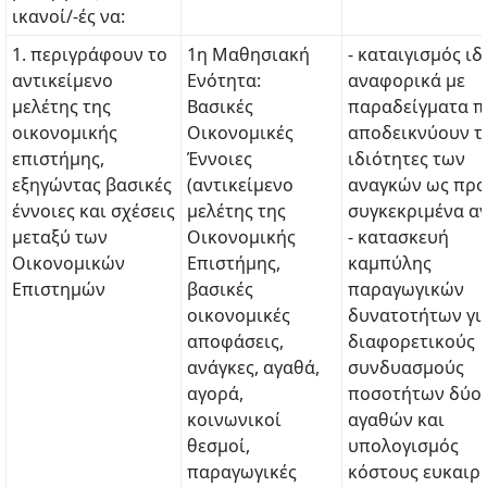
ικανοί/-ές να:
1. περιγράφουν το
1η Μαθησιακή
- καταιγισμός ι
αντικείμενο
Ενότητα:
αναφορικά με
μελέτης της
Βασικές
παραδείγματα π
οικονομικής
Οικονομικές
αποδεικνύουν τ
επιστήμης,
Έννοιες
ιδιότητες των
εξηγώντας βασικές
(αντικείμενο
αναγκών ως προ
έννοιες και σχέσεις
μελέτης της
συγκεκριμένα α
μεταξύ των
Οικονομικής
- κατασκευή
Οικονομικών
Επιστήμης,
καμπύλης
Επιστημών
βασικές
παραγωγικών
οικονομικές
δυνατοτήτων γι
αποφάσεις,
διαφορετικούς
ανάγκες, αγαθά,
συνδυασμούς
αγορά,
ποσοτήτων δύο
κοινωνικοί
αγαθών και
θεσμοί,
υπολογισμός
παραγωγικές
κόστους ευκαιρί