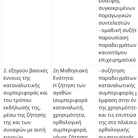
έλλειψης
συγκεκριμένων
παραγωγικών
συντελεστών
- ομαδική συζήτ
παρουσίαση
παραδειγμάτων
καινοτόμου
επιχειρηματικό
2. εξηγούν βασικές
2η Μαθησιακή
- συζήτηση
έννοιες της
Ενότητα:
παραδειγμάτων
καταναλωτικής
Η ζήτηση των
καταναλωτικής
συμπεριφοράς και
αγαθών
συμπεριφοράς μ
του τρόπου
(συμπεριφορά
έμφαση στην έν
εκδήλωσής της,
καταναλωτή,
της χρησιμότητ
μέσω της ζήτησής
χρησιμότητα,
και τις επιπτώσε
της και των
ορθολογική
της στο πλαίσιο
συναφών με αυτή
συμπεριφορά,
ορθολογικής
εννοιών
νόμος ζήτησης,
συμπεριφοράς