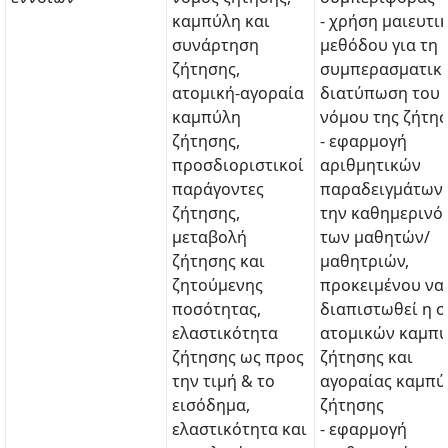
καμπύλη και
- χρήση μαιευτι
συνάρτηση
μεθόδου για τη
ζήτησης,
συμπερασματικ
ατομική-αγοραία
διατύπωση του
καμπύλη
νόμου της ζήτη
ζήτησης,
- εφαρμογή
προσδιοριστικοί
αριθμητικών
παράγοντες
παραδειγμάτων
ζήτησης,
την καθημερινό
μεταβολή
των μαθητών/
ζήτησης και
μαθητριών,
ζητούμενης
προκειμένου να
ποσότητας,
διαπιστωθεί η 
ελαστικότητα
ατομικών καμπ
ζήτησης ως προς
ζήτησης και
την τιμή & το
αγοραίας καμπύ
εισόδημα,
ζήτησης
ελαστικότητα και
- εφαρμογή