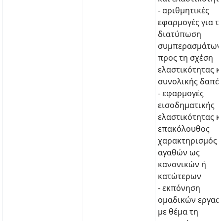
- αριθμητικές
εφαρμογές για τ
διατύπωση
συμπερασμάτων
προς τη σχέση
ελαστικότητας κ
συνολικής δαπά
- εφαρμογές
εισοδηματικής
ελαστικότητας κ
επακόλουθος
χαρακτηρισμός
αγαθών ως
κανονικών ή
κατώτερων
- εκπόνηση
ομαδικών εργασ
με θέμα τη