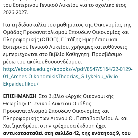
του Εσπερινού Γενικού Λυκείου για το σχολικό έτος
2026-2027.
Για τη διδασκαλία του μαθήματος της Οικονομίας της
Ομάδας Προσανατολισμού Σπουδών Οικονομίας και
Πληροφορικής (ΟΠΟΠ), Γ΄ τάξης Ημερήσιου και
Εσπερινού Γενικού Λυκείου, χρήσιμες κατευθύνσεις
εμπεριέχονται στο Βιβλίο Καθηγητή. Προσβάσιμο
μέσω του ακόλουθουσυνδέσμου:
http://ebooks.edu.gr/ebooks/v/pdf/8547/5164/22-0129-
01_Arches-OikonomikisTheorias_G-Lykeiou_Vivlio-
Ekpaideutikou/
ΕΠΙΣΗΜΑΝΣΗ
: Στο βιβλίο «Αρχές Οικονομικής
Θεωρίας» Γ’ Γενικού Λυκείου Ομάδας
Προσανατολισμού Σπουδών Οικονομίας και
Πληροφορικής των Λιανού Θ., Παπαβασιλείου Α. και
Χατζηανδρέου, στην τρέχουσα έκδοση
έχει
αντικατασταθεί στη σελίδα 42, της ενότητας 9, του