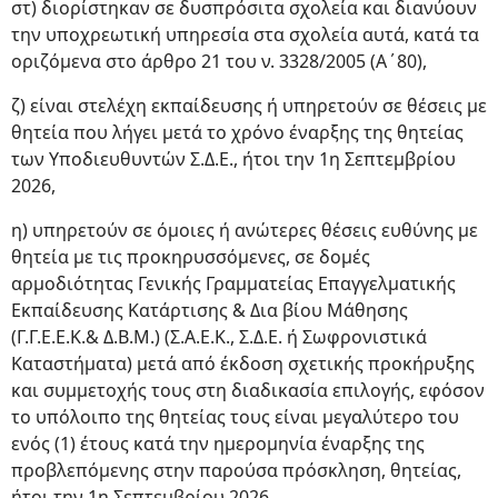
στ) διορίστηκαν σε δυσπρόσιτα σχολεία και διανύουν
την υποχρεωτική υπηρεσία στα σχολεία αυτά, κατά τα
οριζόμενα στο άρθρο 21 του ν. 3328/2005 (Α΄80),
ζ) είναι στελέχη εκπαίδευσης ή υπηρετούν σε θέσεις με
θητεία που λήγει μετά το χρόνο έναρξης της θητείας
των Υποδιευθυντών Σ.Δ.Ε., ήτοι την 1η Σεπτεμβρίου
2026,
η) υπηρετούν σε όμοιες ή ανώτερες θέσεις ευθύνης με
θητεία με τις προκηρυσσόμενες, σε δομές
αρμοδιότητας Γενικής Γραμματείας Επαγγελματικής
Εκπαίδευσης Κατάρτισης & Δια βίου Μάθησης
(Γ.Γ.Ε.Ε.Κ.& Δ.Β.Μ.) (Σ.Α.Ε.Κ., Σ.Δ.Ε. ή Σωφρονιστικά
Καταστήματα) μετά από έκδοση σχετικής προκήρυξης
και συμμετοχής τους στη διαδικασία επιλογής, εφόσον
το υπόλοιπο της θητείας τους είναι μεγαλύτερο του
ενός (1) έτους κατά την ημερομηνία έναρξης της
προβλεπόμενης στην παρούσα πρόσκληση, θητείας,
ήτοι την 1η Σεπτεμβρίου 2026,