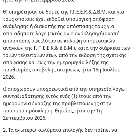
θ) υπηρέτησαν σε δομές της Γ.Γ.Ε.Ε.Κ.& Δ.Β.Μ. και για
τους οποίους έχει εκδοθεί υπουργική απόφαση
ανάκλησης ή διακοπής της απόσπασής τους για
οποιαδήποτε λόγο (εκτός αν η ανάκληση/διακοπή
απόσπασης οφειλόταν σε κάλυψη υπηρεσιακών
αναγκών της Γ. Γ. Ε.Ε.Κ.& Δ.Β.Μ.), κατά την διάρκεια των
τριών τελευταίων ετών από την έκδοση της σχετικής
απόφασης και έως την ημερομηνία λήξης της
προθεσμίας υποβολής αιτήσεων, ήτοι 16η Ιουλίου
2026,
ι) αποχωρούν υποχρεωτικά από την υπηρεσία λόγω
συνταξιοδότησης εντός ενός (1) έτους από την
ημερομηνία έναρξης της προβλεπόμενης στην
παρούσα πρόσκληση, θητείας, ήτοι την 1η
Σεπτεμβρίου 2026,
2. Τα ανωτέρω κωλύματα επιλογής δεν πρέπει να