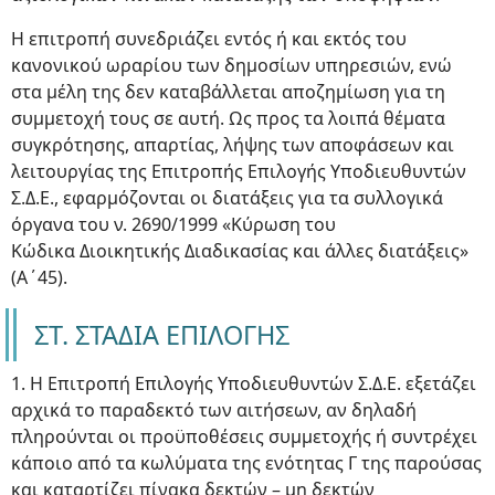
Η επιτροπή συνεδριάζει εντός ή και εκτός του
κανονικού ωραρίου των δημοσίων υπηρεσιών, ενώ
στα μέλη της δεν καταβάλλεται αποζημίωση για τη
συμμετοχή τους σε αυτή. Ως προς τα λοιπά θέματα
συγκρότησης, απαρτίας, λήψης των αποφάσεων και
λειτουργίας της Επιτροπής Επιλογής Υποδιευθυντών
Σ.Δ.Ε., εφαρμόζονται οι διατάξεις για τα συλλογικά
όργανα του ν. 2690/1999 «Κύρωση του
Κώδικα Διοικητικής Διαδικασίας και άλλες διατάξεις»
(Α΄45).
ΣΤ. ΣΤΑΔΙΑ ΕΠΙΛΟΓΗΣ
1. Η Επιτροπή Επιλογής Υποδιευθυντών Σ.Δ.Ε. εξετάζει
αρχικά το παραδεκτό των αιτήσεων, αν δηλαδή
πληρούνται οι προϋποθέσεις συμμετοχής ή συντρέχει
κάποιο από τα κωλύματα της ενότητας Γ της παρούσας
και καταρτίζει πίνακα δεκτών – μη δεκτών