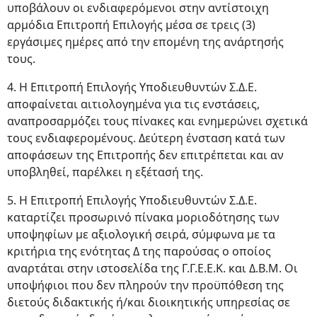
υποβάλουν οι ενδιαφερόμενοι στην αντίστοιχη
αρμόδια Επιτροπή Επιλογής μέσα σε τρεις (3)
εργάσιμες ημέρες από την επομένη της ανάρτησής
τους.
4. Η Επιτροπή Επιλογής Υποδιευθυντών Σ.Δ.Ε.
αποφαίνεται αιτιολογημένα για τις ενστάσεις,
αναπροσαρμόζει τους πίνακες και ενημερώνει σχετικά
τους ενδιαφερομένους. Δεύτερη ένσταση κατά των
αποφάσεων της Επιτροπής δεν επιτρέπεται και αν
υποβληθεί, παρέλκει η εξέτασή της.
5. Η Επιτροπή Επιλογής Υποδιευθυντών Σ.Δ.Ε.
καταρτίζει προσωρινό πίνακα μοριοδότησης των
υποψηφίων με αξιολογική σειρά, σύμφωνα με τα
κριτήρια της ενότητας Δ της παρούσας ο οποίος
αναρτάται στην ιστοσελίδα της Γ.Γ.Ε.Ε.Κ. και Δ.Β.Μ. Οι
υποψήφιοι που δεν πληρούν την προϋπόθεση της
διετούς διδακτικής ή/και διοικητικής υπηρεσίας σε