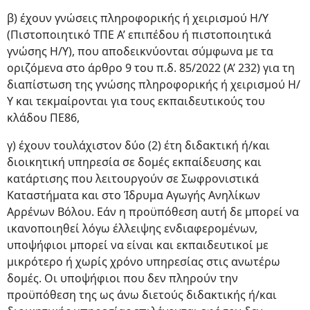
β) έχουν γνώσεις πληροφορικής ή χειρισμού Η/Υ
(Πιστοποιητικό ΤΠΕ Α’ επιπέδου ή πιστοποιητικά
γνώσης Η/Υ), που αποδεικνύονται σύμφωνα με τα
οριζόμενα στο άρθρο 9 του π.δ. 85/2022 (Α’ 232) για τη
διαπίστωση της γνώσης πληροφορικής ή χειρισμού Η/
Υ και τεκμαίρονται για τους εκπαιδευτικούς του
κλάδου ΠΕ86,
γ) έχουν τουλάχιστον δύο (2) έτη διδακτική ή/και
διοικητική υπηρεσία σε δομές εκπαίδευσης και
κατάρτισης που λειτουργούν σε Σωφρονιστικά
Καταστήματα και στο Ίδρυμα Αγωγής Ανηλίκων
Αρρένων Βόλου. Εάν η προϋπόθεση αυτή δε μπορεί να
ικανοποιηθεί λόγω έλλειψης ενδιαφερομένων,
υποψήφιοι μπορεί να είναι και εκπαιδευτικοί με
μικρότερο ή χωρίς χρόνο υπηρεσίας στις ανωτέρω
δομές. Οι υποψήφιοι που δεν πληρούν την
προϋπόθεση της ως άνω διετούς διδακτικής ή/και