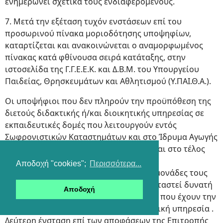
ενημερώνει σχετικά τους ενδιαφερόμενους.
7. Μετά την εξέταση τυχόν ενστάσεων επί του
προσωρινού πίνακα μοριοδότησης υποψηφίων,
καταρτίζεται και ανακοινώνεται ο αναμορφωμένος
πίνακας κατά φθίνουσα σειρά κατάταξης, στην
ιστοσελίδα της Γ.Γ.Ε.Ε.Κ. και Δ.Β.Μ. του Υπουργείου
Παιδείας, Θρησκευμάτων και Αθλητισμού (Υ.ΠΑΙ.Θ.Α.).
Οι υποψήφιοι που δεν πληρούν την προϋπόθεση της
διετούς διδακτικής ή/και διοικητικής υπηρεσίας σε
εκπαιδευτικές δομές που λειτουργούν εντός
Σωφρονιστικών Καταστημάτων και στο Ίδρυμα Αγωγής
Ανηλίκων Αρρένων Βόλου κατατάσσονται στο τέλος
του οριστικού πίνακα κατάταξης, και
Αποδοχή "cookies";
Περισσότερα...
επιλέγονταισύμφωνα με τις συνολικές μονάδες τους
και την προτίμησή τους, εφόσον δεν καταστεί δυνατή
Αποδοχή
η κάλυψη των θέσεων από υποψήφιους που έχουν την
ανωτέρω διετή διδακτική ή/και διοικητική υπηρεσία .
Δεύτερη ένσταση επί των αποφάσεων της Επιτροπής