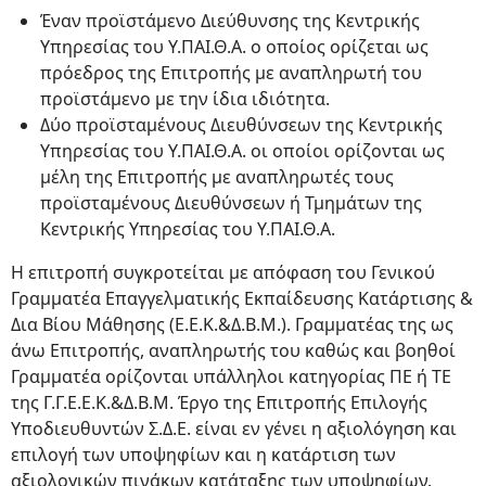
Έναν προϊστάμενο Διεύθυνσης της Κεντρικής
Υπηρεσίας του Υ.ΠΑΙ.Θ.Α. ο οποίος ορίζεται ως
πρόεδρος της Επιτροπής με αναπληρωτή του
προϊστάμενο με την ίδια ιδιότητα.
Δύο προϊσταμένους Διευθύνσεων της Κεντρικής
Υπηρεσίας του Υ.ΠΑΙ.Θ.Α. οι οποίοι ορίζονται ως
μέλη της Επιτροπής με αναπληρωτές τους
προϊσταμένους Διευθύνσεων ή Τμημάτων της
Κεντρικής Υπηρεσίας του Υ.ΠΑΙ.Θ.Α.
Η επιτροπή συγκροτείται με απόφαση του Γενικού
Γραμματέα Επαγγελματικής Εκπαίδευσης Κατάρτισης &
Δια Βίου Μάθησης (Ε.Ε.Κ.&Δ.Β.Μ.). Γραμματέας της ως
άνω Επιτροπής, αναπληρωτής του καθώς και βοηθοί
Γραμματέα ορίζονται υπάλληλοι κατηγορίας ΠΕ ή ΤΕ
της Γ.Γ.Ε.Ε.Κ.&Δ.Β.Μ. Έργο της Επιτροπής Επιλογής
Υποδιευθυντών Σ.Δ.Ε. είναι εν γένει η αξιολόγηση και
επιλογή των υποψηφίων και η κατάρτιση των
αξιολογικών πινάκων κατάταξης των υποψηφίων.