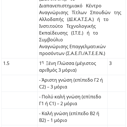
Διαπανεπιστημιακό Κέντρο
Αναγνώρισης Τίτλων Σπουδών της
Αλλοδαπής (ΔΙ.Κ.Α.Τ.Σ.Α.) ή το
Ινστιτούτο Τεχνολογικής
Εκπαίδευσης (Ι.Τ.Ε.) ή το
Συμβούλιο
Αναγνώρισης Επαγγελματικών
προσόντων (Σ.Α.Ε.Π./Α.Τ.Ε.Ε.Ν.)
η
1.5
1
Ξένη Γλώσσα (μέγιστος
3
αριθμός 3 μόρια)
- Άριστη γνώση (επίπεδο Γ2 ή
C2) – 3 μόρια
- Πολύ καλή γνώση (επίπεδο
Γ1 ή C1) – 2 μόρια
- Καλή γνώση (επίπεδο Β2 ή
Β2) – 1 μόριο