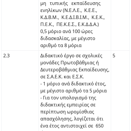
μη τυπικής εκπαίδευσης
ενηλίκων (Ν.Ε.Λ.Ε., Κ.Ε.Ε.,
Κ.Δ.Β.Μ., Κ.Ε.Δ.Ι.Β.Ι.Μ., Κ.Ε.Κ.,
Π.Ε.Κ., ΠΕ.Κ.Ε.Σ., Ε.Κ.Δ.Δ.Α.)
0,5 μόριο ανά 100 ώρες
διδασκαλίας, με μέγιστο
αριθμό τα 8 μόρια
2.3
Διδακτικό έργο σε σχολικές
5
μονάδες Πρωτοβάθμιας ή
Δευτεροβάθμιας Εκπαίδευσης,
σε Σ.Α.Ε.Κ. και Ε.Σ.Κ.
- 1 μόριο ανά διδακτικό έτος,
με μέγιστο αριθμό τα 5 μόρια
- Για τον υπολογισμό της
διδακτικής εμπειρίας σε
περίπτωση ωρομίσθιας
απασχόλησης, λογίζεται ότι
ένα έτος αντιστοιχεί σε 650