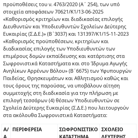
προϋποθέσεις του ν. 4763/2020 (Α΄ 254), των υπό
στοιχεία αποφάσεων 70621/Κ1/13-06-2025
«Καθορισμός κριτηρίων και διαδικασίας επιλογής
Διευθυντών και Υποδιευθυντών Σχολείων Δεύτερης
Ευκαιρίας (Σ.Δ.Ε.)» (Β΄3037) και 131397/Κ1/15-11-2023
«Καθορισμός προϋποθέσεων, κριτηρίων και
διαδικασίας επιλογής των Υποδιευθυντών των
επιμέρους δομών εκπαίδευσης και κατάρτισης στα
Σωφρονιστικά Καταστήματα και στο Ίδρυμα Αγωγής
Ανηλίκων Αρρένων Βόλου» (Β΄6675) των Υφυπουργών
Παιδείας, Θρησκευμάτων και Αθλητισμού καθώς και
τους όρους της παρούσας, να υποβάλουν αίτηση
συμμετοχής στη διαδικασία για την πλήρωση με
επιλογή τεσσάρων (4) θέσεων Υποδιευθυντών σε
Σχολεία Δεύτερης Ευκαιρίας (Σ.Δ.Ε.) που λειτουργούν
στα ακόλουθα Σωφρονιστικά Καταστήματα:
Α/
ΠΕΡΙΦΕΡΕΙΑ
ΣΩΦΡΟΝΙΣΤΙΚΟ
ΣΧΟΛΕΙΟ
Α
ΚΑΤΑΣΤΗΜΑ
ΔΕΥΤΕΡΗΣ