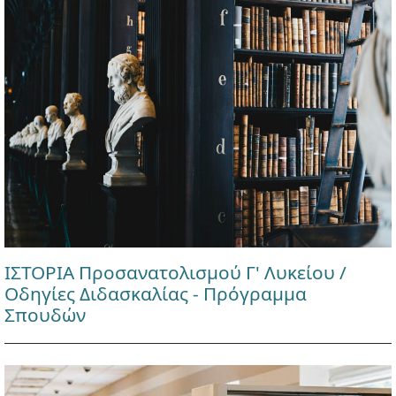
ΙΣΤΟΡΙΑ Προσανατολισμού Γ' Λυκείου /
Οδηγίες Διδασκαλίας - Πρόγραμμα
Σπουδών