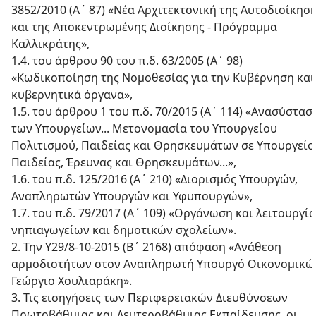
3852/2010 (A΄ 87) «Νέα Αρχιτεκτονική της Αυτοδιοίκησ
και της Αποκεντρωμένης Διοίκησης - Πρόγραμμα
Καλλικράτης»,
1.4. του άρθρου 90 του π.δ. 63/2005 (Α΄ 98)
«Κωδικοποίηση της Νομοθεσίας για την Κυβέρνηση και
κυβερνητικά όργανα»,
1.5. του άρθρου 1 του π.δ. 70/2015 (Α΄ 114) «Ανασύστασ
των Υπουργείων... Μετονομασία του Υπουργείου
Πολιτισμού, Παιδείας και Θρησκευμάτων σε Υπουργείο
Παιδείας, Έρευνας και Θρησκευμάτων...»,
1.6. του π.δ. 125/2016 (Α΄ 210) «Διορισμός Υπουργών,
Αναπληρωτών Υπουργών και Υφυπουργών»,
1.7. του π.δ. 79/2017 (Α΄ 109) «Οργάνωση και λειτουργία
νηπιαγωγείων και δημοτικών σχολείων».
2. Την Υ29/8-10-2015 (Β΄ 2168) απόφαση «Ανάθεση
αρμοδιοτήτων στον Αναπληρωτή Υπουργό Οικονομικώ
Γεώργιο Χουλιαράκη».
3. Τις εισηγήσεις των Περιφερειακών Διευθύνσεων
Πρωτοβάθμιας και Δευτεροβάθμιας Εκπαίδευσης, οι