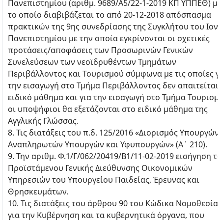
Πανεπιστημίου (αριθμ. 9689/Α5/22-1-2019 ΚΠ ΥΠΠΕΘ) μ
το οποίο διαβιβάζεται το από 20-12-2018 απόσπασμα
πρακτικών της 9ης συνεδρίασης της Συγκλήτου του Ιον
Πανεπιστημίου με την οποία εγκρίνονται οι σχετικές
προτάσεις/αποφάσεις των Προσωρινών Γενικών
Συνελεύσεων των νεοϊδρυθέντων Τμημάτων
Περιβάλλοντος και Τουρισμού σύμφωνα με τις οποίες γ
την εισαγωγή στο Τμήμα Περιβάλλοντος δεν απαιτείται
ειδικό μάθημα και για την εισαγωγή στο Τμήμα Τουρισ
οι υποψήφιοι θα εξετάζονται στο ειδικό μάθημα της
Αγγλικής Γλώσσας.
8. Τις διατάξεις του π.δ. 125/2016 «Διορισμός Υπουργών
Αναπληρωτών Υπουργών και Υφυπουργών» (Α΄ 210).
9. Την αριθμ. Φ.1/Γ/062/20419/Β1/11-02-2019 εισήγηση τ
Προϊστάμενου Γενικής Διεύθυνσης Οικονομικών
Υπηρεσιών του Υπουργείου Παιδείας, Έρευνας και
Θρησκευμάτων.
10. Τις διατάξεις του άρθρου 90 του Κώδικα Νομοθεσία
για την Κυβέρνηση και τα κυβερνητικά όργανα, που