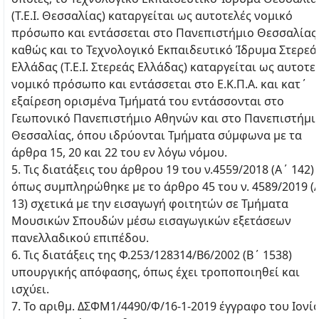
(Τ.Ε.Ι. Θεσσαλίας) καταργείται ως αυτοτελές νομικό
πρόσωπο και εντάσσεται στο Πανεπιστήμιο Θεσσαλίας
καθώς και το Τεχνολογικό Εκπαιδευτικό Ίδρυμα Στερεά
Ελλάδας (Τ.Ε.Ι. Στερεάς Ελλάδας) καταργείται ως αυτοτε
νομικό πρόσωπο και εντάσσεται στο Ε.Κ.Π.Α. και κατ΄
εξαίρεση ορισμένα Τμήματά του εντάσσονται στο
Γεωπονικό Πανεπιστήμιο Αθηνών και στο Πανεπιστήμι
Θεσσαλίας, όπου ιδρύονται Τμήματα σύμφωνα με τα
άρθρα 15, 20 και 22 του εν λόγω νόμου.
5. Τις διατάξεις του άρθρου 19 του ν.4559/2018 (Α΄ 142)
όπως συμπληρώθηκε με το άρθρο 45 του ν. 4589/2019 (
13) σχετικά με την εισαγωγή φοιτητών σε Τμήματα
Μουσικών Σπουδών μέσω εισαγωγικών εξετάσεων
πανελλαδικού επιπέδου.
6. Τις διατάξεις της Φ.253/128314/Β6/2002 (Β΄ 1538)
υπουργικής απόφασης, όπως έχει τροποποιηθεί και
ισχύει.
7. Το αριθμ. ΔΣΦΜ1/4490/Φ/16-1-2019 έγγραφο του Ιονί