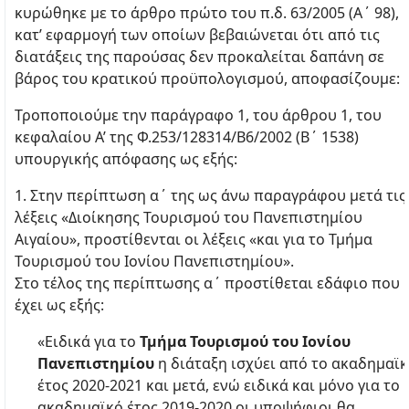
κυρώθηκε με το άρθρο πρώτο του π.δ. 63/2005 (Α΄ 98),
κατ’ εφαρμογή των οποίων βεβαιώνεται ότι από τις
διατάξεις της παρούσας δεν προκαλείται δαπάνη σε
βάρος του κρατικού προϋπολογισμού, αποφασίζουμε:
Τροποποιούμε την παράγραφο 1, του άρθρου 1, του
κεφαλαίου Α’ της Φ.253/128314/Β6/2002 (Β΄ 1538)
υπουργικής απόφασης ως εξής:
1. Στην περίπτωση α΄ της ως άνω παραγράφου μετά τις
λέξεις «Διοίκησης Τουρισμού του Πανεπιστημίου
Αιγαίου», προστίθενται οι λέξεις «και για το Τμήμα
Τουρισμού του Ιονίου Πανεπιστημίου».
Στο τέλος της περίπτωσης α΄ προστίθεται εδάφιο που
έχει ως εξής:
«Ειδικά για το
Τμήμα Τουρισμού του Ιονίου
Πανεπιστημίου
η διάταξη ισχύει από το ακαδημαϊ
έτος 2020-2021 και μετά, ενώ ειδικά και μόνο για το
ακαδημαϊκό έτος 2019-2020 οι υποψήφιοι θα