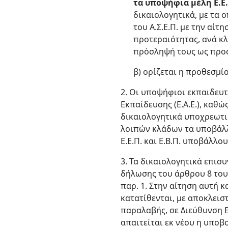
τα υποψήφια μέλη Ε.Ε.Π
δικαιολογητικά, με τα 
του Α.Σ.Ε.Π. με την αί
προτεραιότητας, ανά κλ
πρόσληψή τους ως προσ
β) ορίζεται η προθεσμί
2. Οι υποψήφιοι εκπαιδευ
Εκπαίδευσης (Ε.Α.Ε.), καθ
δικαιολογητικά υποχρεωτι
λοιπών κλάδων τα υποβάλλ
Ε.Ε.Π. και Ε.Β.Π. υποβάλλ
3. Τα δικαιολογητικά επισ
δήλωσης του άρθρου 8 του 
παρ. 1. Στην αίτηση αυτή 
κατατίθενται, με αποκλεισ
παραλαβής, σε Διεύθυνση 
απαιτείται εκ νέου η υποβ