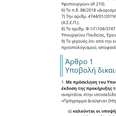
Υφυπουργών» (Α’ 210).
6) Το π.δ. 88/2018 «Διορι
7) Την αριθμ. 4744/01/20
(Α.Σ.Ε.Π.).
8) Το αριθμ. Φ.1/Γ/104/37
Υπουργείου Παιδείας, Έρευ
9) Το γεγονός ότι από την
προϋπολογισμού, αποφασί
Άρθρο 1
Υποβολή δικα
1.
Με πρόσκληση του Υπο
έκδοση της προκήρυξης το
αναρτάται στην ιστοσελίδα 
«Πρόγραμμα Διαύγεια» (https
α)
καλούνται οι υποψή