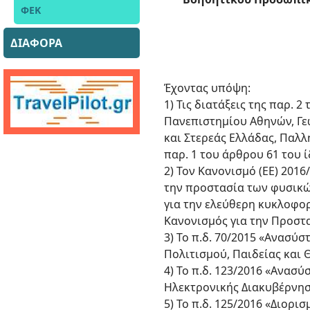
ΦΕΚ
ΔΙΑΦΟΡΑ
Έχοντας υπόψη:
1) Τις διατάξεις της παρ. 
Πανεπιστημίου Αθηνών, Γε
και Στερεάς Ελλάδας, Παλλη
παρ. 1 του άρθρου 61 του 
2) Τον Κανονισμό (ΕΕ) 201
την προστασία των φυσικ
για την ελεύθερη κυκλοφορ
Κανονισμός για την Προστασ
3) Το π.δ. 70/2015 «Ανασύ
Πολιτισμού, Παιδείας και Θ
4) To π.δ. 123/2016 «Ανασ
Ηλεκτρονικής Διακυβέρνησης, 
5) Το π.δ. 125/2016 «Διο