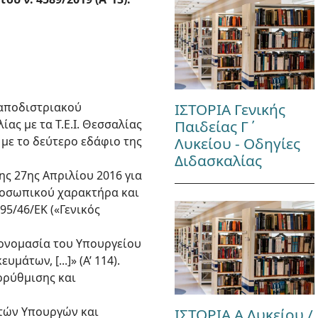
 Καποδιστριακού
ΙΣΤΟΡΙΑ Γενικής
ς με τα Τ.Ε.Ι. Θεσσαλίας
Παιδείας Γ΄
 με το δεύτερο εδάφιο της
Λυκείου - Οδηγίες
Διδασκαλίας
ης 27ης Απριλίου 2016 για
ροσωπικού χαρακτήρα και
5/46/ΕΚ («Γενικός
ετονομασία του Υπουργείου
άτων, [...]» (Α’ 114).
ρρύθμισης και
ωτών Υπουργών και
ΙΣΤΟΡΙΑ Α Λυκείου /