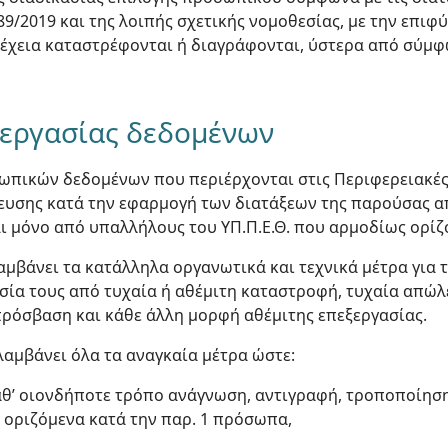
4589/2019 και της λοιπής σχετικής νομοθεσίας, με την επ
νέχεια καταστρέφονται ή διαγράφονται, ύστερα από σύμφ
ξεργασίας δεδομένων
σωπικών δεδομένων που περιέρχονται στις Περιφερειακές
δευσης κατά την εφαρμογή των διατάξεων της παρούσας α
ι μόνο από υπαλλήλους του ΥΠ.Π.Ε.Θ. που αρμοδίως ορίζ
α λαμβάνει τα κατάλληλα οργανωτικά και τεχνικά μέτρα γι
σία τους από τυχαία ή αθέμιτη καταστροφή, τυχαία απώλ
ρόσβαση και κάθε άλλη μορφή αθέμιτης επεξεργασίας.
. λαμβάνει όλα τα αναγκαία μέτρα ώστε:
καθ’ οιονδήποτε τρόπο ανάγνωση, αντιγραφή, τροποποίη
 οριζόμενα κατά την παρ. 1 πρόσωπα,