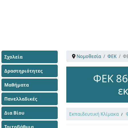
Νομοθεσία
ΦΕΚ
ΦΕ
Σχολεία
Δραστηριότητες
ΦΕΚ 86
Μαθήματα
ε
Πανελλαδικές
Δια Βίου
Εκπαιδευτική Κλίμακα
Τριτοβάθμια