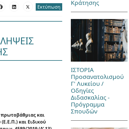
Κράτησης
Εκτύπωση
ΣΛΗΨΕΙΣ
ΗΣ
ΙΣΤΟΡΙΑ
Προσανατολισμού
Γ' Λυκείου /
Οδηγίες
Διδασκαλίας -
Πρόγραμμα
Σπουδών
 πρωτοβάθμιας και
Ε.Ε.Π.) και Ειδικού
υ ν. 4589/2019 (Α’ 13).