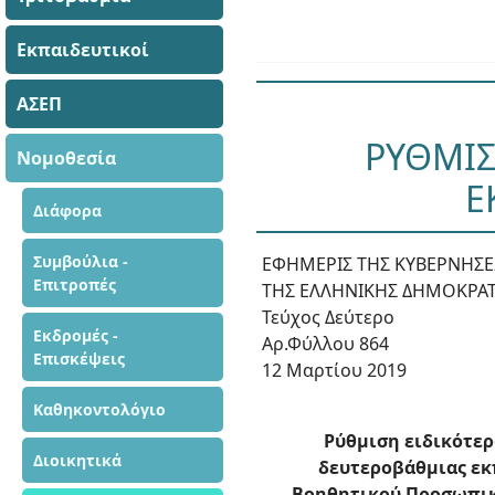
Εκπαιδευτικοί
ΑΣΕΠ
ΡΥΘΜΙΣ
Νομοθεσία
Ε
Διάφορα
Συμβούλια -
ΕΦΗΜΕΡΙΣ ΤΗΣ ΚΥΒΕΡΝΗΣ
Επιτροπές
ΤΗΣ ΕΛΛΗΝΙΚΗΣ ΔΗΜΟΚΡΑΤ
Τεύχος Δεύτερο
Εκδρομές -
Αρ.Φύλλου 864
Επισκέψεις
12 Μαρτίου 2019
Καθηκοντολόγιο
Ρύθμιση ειδικότε
Διοικητικά
δευτεροβάθμιας εκπ
Βοηθητικού Προσωπικού 