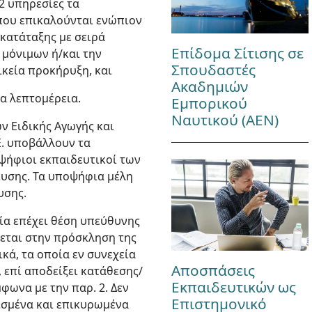
 2 υπηρεσίες τα
 που επικαλούνται ενώπιον
 κατάταξης με σειρά
Επίδομα Σίτισης σε
ς μόνιμων ή/και την
Σπουδαστές
κεία προκήρυξη, και
Ακαδημιών
α λεπτομέρεια.
Εμπορικού
Ναυτικού (ΑΕΝ)
ν Ειδικής Αγωγής και
Ε. υποβάλλουν τα
ψήφιοι εκπαιδευτικοί των
υσης. Τα υποψήφια μέλη
υσης.
οία επέχει θέση υπεύθυνης
νεται στην πρόσκληση της
κά, τα οποία εν συνεχεία
Αποσπάσεις
, επί αποδείξει κατάθεσης/
Εκπαιδευτικών ως
ωνα με την παρ. 2. Δεν
Επιστημονικό
ρισμένα και επικυρωμένα