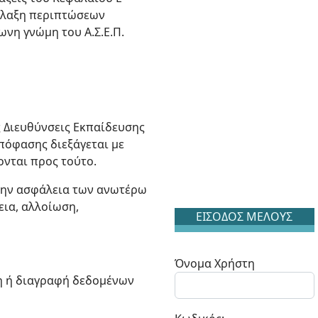
ιφύλαξη περιπτώσεων
ωνη γνώμη του Α.Σ.Ε.Π.
 Διευθύνσεις Εκπαίδευσης
πόφασης διεξάγεται με
ονται προς τούτο.
α την ασφάλεια των ανωτέρω
εια, αλλοίωση,
ΕΙΣΟΔΟΣ ΜΕΛΟΥΣ
Όνομα Χρήστη
ση ή διαγραφή δεδομένων