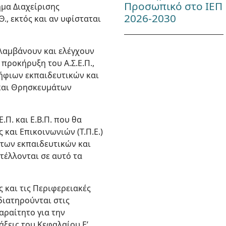
Προσωπικό στο ΙΕΠ
μα Διαχείρισης
2026-2030
., εκτός και αν υφίσταται
αλαμβάνουν και ελέγχουν
 προκήρυξη του Α.Σ.Ε.Π.,
ήφιων εκπαιδευτικών και
ς και Θρησκευμάτων
Π. και Ε.Β.Π. που θα
και Επικοινωνιών (Τ.Π.Ε.)
 των εκπαιδευτικών και
στέλλονται σε αυτό τα
ς και τις Περιφερειακές
 διατηρούνται στις
παραίτητο για την
ξεις του Κεφαλαίου Ε’