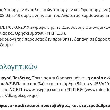
σμός Υπουργών Αναπληρωτών Υπουργών και Υφυπουργών» (Α
19/08-03-2019 σύμφωνη γνώμη του Ανώτατου Συμβουλίου 
471/Β1/08-03-2019 έγγραφο της Γεν. Διεύθυνσης Οικονομικ
νας και Θρησκευμάτων (ΥΠ.Π.Ε.Θ.).
 εφαρμογή της παρούσας δεν προκύπτει δαπάνη σε βάρος 
ζουμε:
ιολογητικών
υργού Παιδείας
, Έρευνας και Θρησκευμάτων,
η οποία εκ
υ Α.Σ.Ε.Π.
που προβλέπεται στο άρθρο 54 του ν. 4589/2019
του Α.Σ.Ε.Π. (www.asep.gr) και του ΥΠ.Π.Ε.Θ. (www.minedu
://diavgeia.gov.gr/):
φιοι εκπαιδευτικοί πρωτοβάθμιας και δευτεροβάθμια