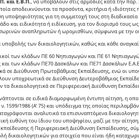
. και Ε.Β.Π.
, να υποβάλουν στις αρμόδιες κατά την παρ.
οποία αποδεικνύονται τα προσόντα, κριτήρια ή ιδιότητες
τηση υποψηφιότητας για τη συμμετοχή τους στη διαδικασία
άδο και ειδικότητα ή ειδίκευση, για τον διορισμό τους ω
ωρινών αναπληρωτών ή ωρομισθίων, σύμφωνα με την οι
α υποβολής των δικαιολογητικών, καθώς και κάθε αναγκαί
τικοί των κλάδων ΠΕ 60 Νηπιαγωγών και ΠΕ 61 Νηπιαγωγώ
ώς και των κλάδων ΠΕ70 Δασκάλων και ΠΕ71 Δασκάλων Ε.Α.
κά σε Διεύθυνση Πρωτοβάθμιας Εκπαίδευσης, ενώ οι υπο
ουν υποχρεωτικά σε Διεύθυνση Δευτεροβάθμιας Εκπαίδε
ουν τα δικαιολογητικά σε Περιφερειακή Διεύθυνση Εκπαίδε
υνάπτονται σε ειδικά διαμορφωμένη έντυπη αίτηση, η οπ
ν. 1599/1986 (Α’ 75) και υπόδειγμα της οποίας περιλαμβά
καταγράφονται αναλυτικά τα επισυναπτόμενα δικαιολογητι
τική ευθύνη του ίδιου του υποψηφίου, μαζί με την αίτηση
Εκπαίδευσης ή Περιφερειακή Διεύθυνση Εκπαίδευσης, σύμφ
ολή δικαιολογητικών για στοιχεία που είναι ήδη καταχω