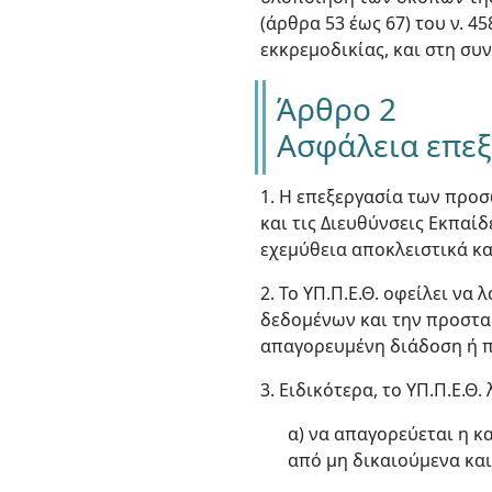
(άρθρα 53 έως 67) του ν. 
εκκρεμοδικίας, και στη συ
Άρθρο 2
Ασφάλεια επε
1. Η επεξεργασία των προ
και τις Διευθύνσεις Εκπαί
εχεμύθεια αποκλειστικά κα
2. Το ΥΠ.Π.Ε.Θ. οφείλει ν
δεδομένων και την προστα
απαγορευμένη διάδοση ή π
3. Ειδικότερα, το ΥΠ.Π.Ε.Θ
α) να απαγορεύεται η 
από μη δικαιούμενα και