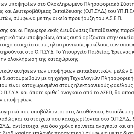
 των υποψηφίων στο Ολοκληρωμένο Πληροφοριακό Σύστη
αι Δευτεροβάθμιας Εκπαίδευσης (Ο.Π.ΣΥ.Δ.) του ΥΠ.Π.Ε.Θ
τών, σύμφωνα με την οικεία προκήρυξη του Α.Σ.Ε.Π.
υσης και οι Περιφερειακές Διευθύνσεις Εκπαίδευσης παρ
λογητικά των υποψηφίων, όπως αυτά ορίζονται στην οικεία
στοιχα στοιχεία στους ηλεκτρονικούς φακέλους των υποψ
υ τηρούνται στο Ο.Π.ΣΥ.Δ. Το Υπουργείο Παιδείας, Έρευνα
α την ολοκλήρωση της καταχώρισης.
ονικών αιτήσεων των υποψήφιων εκπαιδευτικών, μελών Ε.Ε.
α διασταυρωθούν με τη χρήση Τεχνολογιών Πληροφορικής 
 που είναι καταχωρισμένα στους ηλεκτρονικούς φακέλους
ο Ο.Π.Σ.Υ.Δ. και όποτε κριθεί αναγκαίο από το ΑΣΕΠ, θα απο
ων υποψηφίων.
ιολογητικά που υποβάλλονται στις Διευθύνσεις Εκπαίδευση
καθώς και τα στοιχεία που καταχωρίζονται στο Ο.Π.ΣΥ.Δ.,
ΣΥ.Δ., αντίστοιχα, για όσο χρόνο κρίνεται αναγκαίο και α
 διαδικασίας επιλογής προσωπικού σύμφωνα με τις διατά