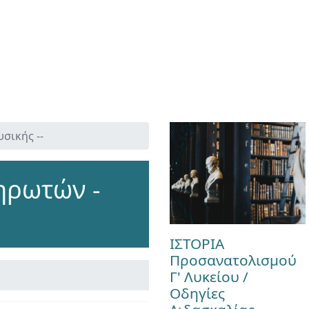
σικής --
ηρωτών -
ΙΣΤΟΡΙΑ
Προσανατολισμού
Γ' Λυκείου /
Οδηγίες