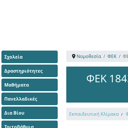
Νομοθεσία
ΦΕΚ
ΦΕ
Σχολεία
Δραστηριότητες
ΦΕΚ 184
Μαθήματα
Πανελλαδικές
Δια Βίου
Εκπαιδευτική Κλίμακα
Τριτοβάθμια