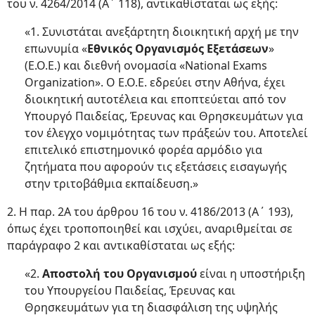
του ν. 4264/2014 (Α΄ 118), αντικαθίσταται ως εξής:
«1. Συνιστάται ανεξάρτητη διοικητική αρχή με την
επωνυμία «
Εθνικός Οργανισμός Εξετάσεων
»
(Ε.Ο.Ε.) και διεθνή ονομασία «National Exams
Organization». Ο Ε.Ο.Ε. εδρεύει στην Αθήνα, έχει
διοικητική αυτοτέλεια και εποπτεύεται από τον
Υπουργό Παιδείας, Έρευνας και Θρησκευμάτων για
τον έλεγχο νομιμότητας των πράξεών του. Αποτελεί
επιτελικό επιστημονικό φορέα αρμόδιο για
ζητήματα που αφορούν τις εξετάσεις εισαγωγής
στην τριτοβάθμια εκπαίδευση.»
2. Η παρ. 2Α του άρθρου 16 του ν. 4186/2013 (Α΄ 193),
όπως έχει τροποποιηθεί και ισχύει, αναριθμείται σε
παράγραφο 2 και αντικαθίσταται ως εξής:
«2.
Αποστολή του Οργανισμού
είναι η υποστήριξη
του Υπουργείου Παιδείας, Έρευνας και
Θρησκευμάτων για τη διασφάλιση της υψηλής