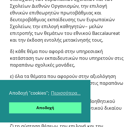
Σχολείων Διεθνών Οργανισμών, την επιλογή
εθνικών επιθεωρητών πρωτοβάθμιας και
δευτεροβάθμιας εκπαίδευσης των Ευρωπαϊκών
Σχολείων, την επιλογή καθηγητών− μελών
επιτροπής των θεμάτων του εθνικού Baccalaureat
και την έκδοση εντολής μετακίνησής τους,
δ) κάθε θέμα που αφορά στην υπηρεσιακή
κατάσταση των εκπαιδευτικών που υπηρετούν στις
παραπάνω σχολικές μονάδες,
ε) όλα τα θέματα που αφορούν στην αξιολόγηση
των εκπαιδευτικών που υπηρετούν στις παραπάνω
σχολικές μονάδες,
Αποδοχή "cookies";
Περισσότερα...
στ) τις προσλήψεις διοικητικού και βοηθητικού
προσωπικού με σχέση εργασίας ιδιωτικού δικαίου
Αποδοχή
στο εξωτερικό,
ζ) τη σύσταση θέσεων, την επιλογή και την