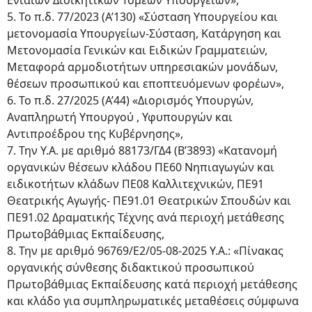
Ενιαίων Διοικητικών Τομέων Υπουργείων»,
5. Το π.δ. 77/2023 (Α’130) «Σύσταση Υπουργείου και
μετονομασία Υπουργείων-Σύσταση, Κατάργηση και
Μετονομασία Γενικών και Ειδικών Γραμματειών,
Μεταφορά αρμοδιοτήτων υπηρεσιακών μονάδων,
θέσεων προσωπικού και εποπτευόμενων φορέων»,
6. Το π.δ. 27/2025 (Α’44) «Διορισμός Υπουργών,
Αναπληρωτή Υπουργού , Υφυπουργών και
Αντιπροέδρου της Κυβέρνησης»,
7. Την Υ.Α. με αριθμό 88173/ΓΔ4 (Β’3893) «Κατανομή
οργανικών θέσεων κλάδου ΠΕ60 Νηπιαγωγών και
ειδικοτήτων κλάδων ΠΕ08 Καλλιτεχνικών, ΠΕ91
Θεατρικής Αγωγής- ΠΕ91.01 Θεατρικών Σπουδών και
ΠΕ91.02 Δραματικής Τέχνης ανά περιοχή μετάθεσης
Πρωτοβάθμιας Εκπαίδευσης,
8. Την με αριθμό 96769/Ε2/05-08-2025 Υ.Α.: «Πίνακας
οργανικής σύνθεσης διδακτικού προσωπικού
Πρωτοβάθμιας Εκπαίδευσης κατά περιοχή μετάθεσης
και κλάδο για συμπληρωματικές μεταθέσεις σύμφωνα