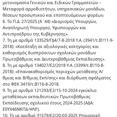
μετονομασία Γενικών και Ειδικών Γραμματειών –
Μεταφορά αρμοδιοτήτων, υπηρεσιακών μονάδων,
θέσεων προσωπικού και εποπτευόμενων φορέων.
6. Το Π.Δ. 27/2025 (Α΄44) «Διορισμός Υπουργών,
Αναπληρωτή Υπουργού, Υφυπουργών και
Αντιπροέδρου της Κυβέρνησης».
7. Τη με αριθμό 133529/ΓΔ4/7-8-2018 Υ.Α. (3941/τ.Β’/11-9-
2018): «Κατάταξη σε αξιολογικές κατηγορίες και
καθορισμός δυσπρόσιτων σχολικών μονάδων
Πρωτοβάθμιας και Δευτεροβάθμιας Εκπαίδευσης».
8. Τη με αριθμό 134027/Ε2/2018 Υ.Α. (3399/τ.Β’/10-8-
2018): «Επανακαθορισμός περιοχών μετάθεσης Α/
θμιας και Β/θμιας Εκπ/σης» και διόρθωση σφάλματος
στο ΦΕΚ 3419/τ.Β’/16-8-2018.
9. Τη με αριθμό 121293/Ε2/15-10-2024 εγκύκλιο
μεταθέσεων εκπαιδευτικών Πρωτοβάθμιας
Εκπαίδευσης σχολικού έτους 2024-2025 (ΑΔΑ:
Ε0ΥΧ46ΝΚΠΔ-ΨΛΡ).
10. Τη με αριθμό 31579/Ε2/20-03-2025 Υπουργική