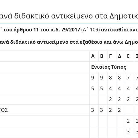
νά διδακτικό αντικείμενο στα Δημοτικ
Α΄ του άρθρου 11 του π.δ. 79/2017
(Α΄ 109)
αντικαθίσταντ
 ανά διδακτικό αντικείμενο στα
εξαθέσια και άνω
Δημοτ
Α
Β
Γ
Δ
Ε
Ενιαίος Τύπος
9
9
8
8
7
5
5
4
4
4
2
2
2
ΤΟΣ
3
3
2
2
2
3