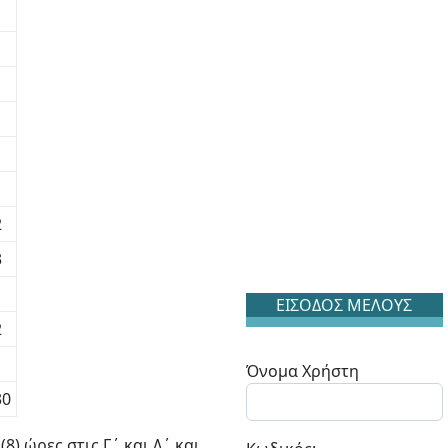
1
1
1
1
2
3
ΕΙΣΟΔΟΣ ΜΕΛΟΥΣ
2
1
Όνομα Χρήστη
30
8) ώρες στις Γ΄ και Δ΄ και