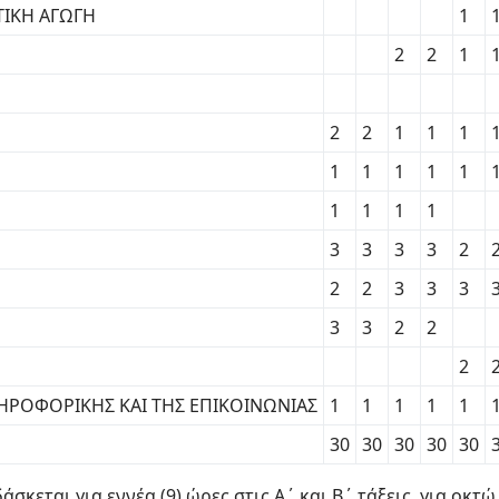
ΤΙΚΗ ΑΓΩΓΗ
1
2
2
1
2
2
1
1
1
1
1
1
1
1
1
1
1
1
3
3
3
3
2
2
2
3
3
3
3
3
2
2
2
ΗΡΟΦΟΡΙΚΗΣ ΚΑΙ ΤΗΣ ΕΠΙΚΟΙΝΩΝΙΑΣ
1
1
1
1
1
30
30
30
30
30
κεται για εννέα (9) ώρες στις Α΄ και Β΄ τάξεις, για οκτώ (