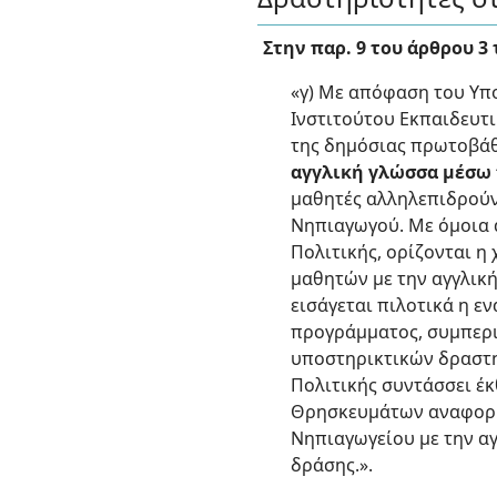
Στην παρ. 9 του άρθρου 3 
«γ) Με απόφαση του Υπ
Ινστιτούτου Εκπαιδευτ
της δημόσιας πρωτοβάθ
αγγλική γλώσσα μέσω
μαθητές αλληλεπιδρούν
Νηπιαγωγού. Με όμοια 
Πολιτικής, ορίζονται η
μαθητών με την αγγλικ
εισάγεται πιλοτικά η ε
προγράμματος, συμπερ
υποστηρικτικών δραστη
Πολιτικής συντάσσει έ
Θρησκευμάτων αναφορικ
Νηπιαγωγείου με την αγ
δράσης.».