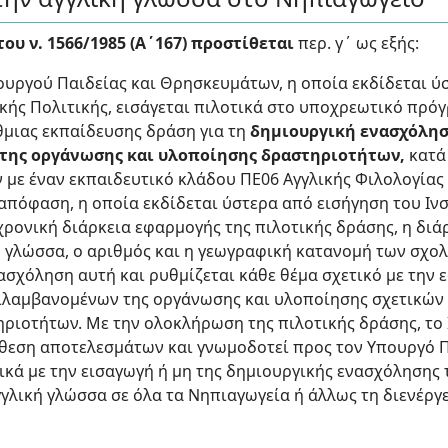
του ν. 1566/1985 (Α΄167) προστίθεται
περ. γ΄ ως εξής:
ουργού Παιδείας και Θρησκευμάτων, η οποία εκδίδεται ύ
ικής Πολιτικής, εισάγεται πιλοτικά στο υποχρεωτικό πρ
μιας εκπαίδευσης δράση για τη
δημιουργική ενασχόλησ
 της οργάνωσης και υλοποίησης δραστηριοτήτων,
κατά
 με έναν εκπαιδευτικό κλάδου ΠΕ06 Αγγλικής Φιλολογίας
απόφαση, η οποία εκδίδεται ύστερα από εισήγηση του Ιν
 χρονική διάρκεια εφαρμογής της πιλοτικής δράσης, η δι
ή γλώσσα, ο αριθμός και η γεωγραφική κατανομή των σχο
νασχόληση αυτή και ρυθμίζεται κάθε θέμα σχετικό με την
ιλαμβανομένων της οργάνωσης και υλοποίησης σχετικών
ριοτήτων. Με την ολοκλήρωση της πιλοτικής δράσης, το 
κθεση αποτελεσμάτων και γνωμοδοτεί προς τον Υπουργό Π
ά με την εισαγωγή ή μη της δημιουργικής ενασχόλησης
γλική γλώσσα σε όλα τα Νηπιαγωγεία ή άλλως τη διενέργε