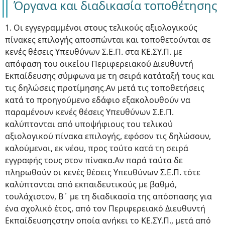
Όργανα και διαδικασία τοποθέτησης
1. Οι εγγεγραμμένοι στους τελικούς αξιολογικούς
πίνακες επιλογής αποσπώνται και τοποθετούνται σε
κενές θέσεις Υπευθύνων Σ.Ε.Π. στα ΚΕ.ΣΥ.Π. με
απόφαση του οικείου Περιφερειακού Διευθυντή
Εκπαίδευσης σύμφωνα με τη σειρά κατάταξή τους και
τις δηλώσεις προτίμησης.Αν μετά τις τοποθετήσεις
κατά το προηγούμενο εδάφιο εξακολουθούν να
παραμένουν κενές θέσεις Υπευθύνων Σ.Ε.Π.
καλύπτονται από υποψήφιους του τελικού
αξιολογικού πίνακα επιλογής, εφόσον τις δηλώσουν,
καλούμενοι, εκ νέου, προς τούτο κατά τη σειρά
εγγραφής τους στον πίνακα.Αν παρά ταύτα δε
πληρωθούν οι κενές θέσεις Υπευθύνων Σ.Ε.Π. τότε
καλύπτονται από εκπαιδευτικούς με βαθμό,
τουλάχιστον, Β΄ με τη διαδικασία της απόσπασης για
ένα σχολικό έτος, από τον Περιφερειακό Διευθυντή
Εκπαίδευσηςστην οποία ανήκει το ΚΕ.ΣΥ.Π., μετά από