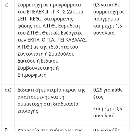
ε)
Συμμετοχή σε προγράμματα
0,3 για κάθε
του ΕΠΕΑΕΚ ΙΙ – Γ ΚΠΣ (Δίκτυα
συμμετοχή σε
ΣΕΠ, ΚΕΘΙ, διευρυμένης
πρόγραμμα
φάσης του Α.Π.Θ., Ευρυδίκη
και μέχρι 1,5
του Δ.Π.Θ., Θετικές Ενέργειες
συνολικά
των ΕΚΠΑ, Ο.Π.Α., ΤΕΙ ΚΑΒΑΛΑΣ,
Α.Π.Θ.) με την ιδιότητα του
Συντονιστή ή Συμβούλου
Δικτύου ή Ειδικού
Συμβουλευτικής ή
Επιμορφωτή
στ)
Διδακτική εμπειρία πέραν της
0,25 για κάθε
απαιτούμενης για τη
έτος
συμμετοχή στη διαδικασία
και μέχρι 0,5
επιλογής
συνολικά
ζ)
Υπηρεσία στο τμήμα ΣΕΠ της
0,5 για κάθε