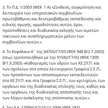
3. Το Π.Δ. 1/2003 (ΦΕΚ 1 Α) «Σύνθεση, συγκρότηση και
λειτουργία των υπηρεσιακών συμβουλίων
πρωτοβάθμιας και δευτεροβάθμιας εκπαίδευσης και
ειδικής αγωγής, αρμοδιότητες αυτών, όροι,
προϋποθέσεις και διαδικασία εκλογής των αιρετών
τακτικών και αναπληρωματικών μελών των
συμβουλίων αυτών.».
4. Το Κεφάλαιο Α΄ της 64705/Γ7/03 (ΦΕΚ 948 Β/2.7.2003)
όπως τροποποιήθηκε με την 91042/Γ7/03 (ΦΕΚ 1309
Β/1.9.2003) «Καθορισμός των εδρών των ΚΕ.ΣΥ.Π. και
των σχολείων στα οποία λειτουργούν Γραφεία Σ.Ε.Π.,
των προσόντων των αποσπώμενων εκπαιδευτικών
στα ΚΕ.ΣΥ.Π. και στα Γραφεία Σ.Ε.Π., των κριτηρίων, των
οργάνων και της διαδικασίας επιλογής τους, καθώς και
των οργάνων, της διαδικασίας απόσπασής τους και
των λόγων ανάκλησης της απόσπασης αυτών.».
5. Την Υ.Α. 125865/Γ7/23-11-2006 (ΦΕΚ 1831