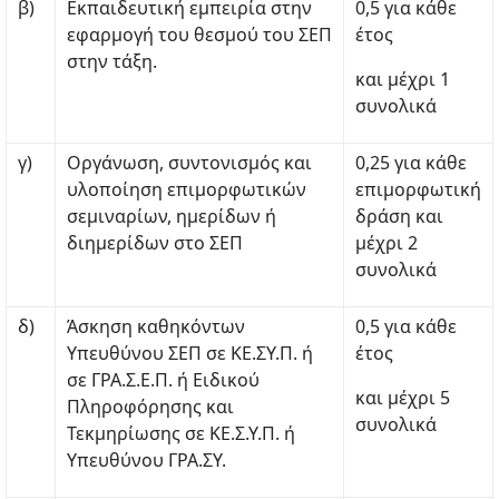
β)
Εκπαιδευτική εμπειρία στην
0,5 για κάθε
εφαρμογή του θεσμού του ΣΕΠ
έτος
στην τάξη.
και μέχρι 1
συνολικά
γ)
Οργάνωση, συντονισμός και
0,25 για κάθε
υλοποίηση επιμορφωτικών
επιμορφωτική
σεμιναρίων, ημερίδων ή
δράση και
διημερίδων στο ΣΕΠ
μέχρι 2
συνολικά
δ)
Άσκηση καθηκόντων
0,5 για κάθε
Υπευθύνου ΣΕΠ σε ΚΕ.ΣΥ.Π. ή
έτος
σε ΓΡΑ.Σ.Ε.Π. ή Ειδικού
και μέχρι 5
Πληροφόρησης και
συνολικά
Τεκμηρίωσης σε ΚΕ.Σ.Υ.Π. ή
Υπευθύνου ΓΡΑ.ΣΥ.