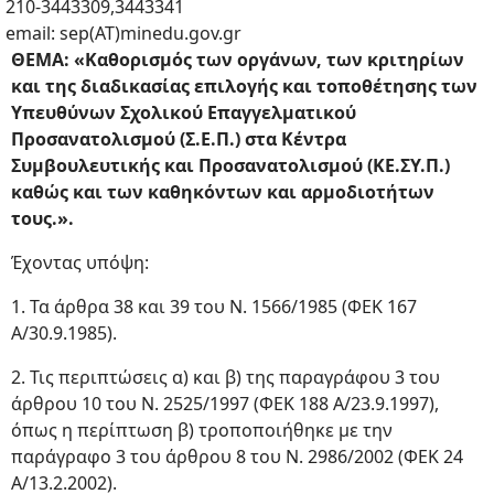
210-3443309,3443341
email: sep(ΑΤ)minedu.gov.gr
ΘΕΜΑ: «Καθορισμός των οργάνων, των κριτηρίων
και της διαδικασίας επιλογής και τοποθέτησης των
Υπευθύνων Σχολικού Επαγγελματικού
Προσανατολισμού (Σ.Ε.Π.) στα Κέντρα
Συμβουλευτικής και Προσανατολισμού (ΚΕ.ΣΥ.Π.)
καθώς και των καθηκόντων και αρμοδιοτήτων
τους.».
Έχοντας υπόψη:
1. Τα άρθρα 38 και 39 του Ν. 1566/1985 (ΦΕΚ 167
Α/30.9.1985).
2. Τις περιπτώσεις α) και β) της παραγράφου 3 του
άρθρου 10 του Ν. 2525/1997 (ΦΕΚ 188 Α/23.9.1997),
όπως η περίπτωση β) τροποποιήθηκε με την
παράγραφο 3 του άρθρου 8 του Ν. 2986/2002 (ΦΕΚ 24
Α/13.2.2002).