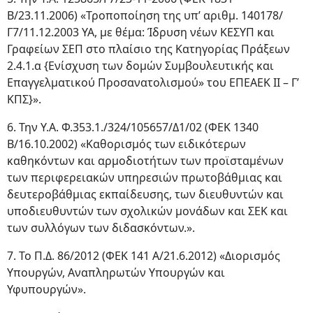
Β/23.11.2006) «Τροποποίηση της υπ’ αριθμ. 140178/
Γ7/11.12.2003 ΥΑ, με θέμα: Ίδρυση νέων ΚΕΣΥΠ και
Γραφείων ΣΕΠ στο πλαίσιο της Κατηγορίας Πράξεων
2.4.1.α {Ενίσχυση των δομών Συμβουλευτικής και
Επαγγελματικού Προσανατολισμού» του ΕΠΕΑΕΚ ΙΙ – Γ’
ΚΠΣ}».
6. Την Υ.Α. Φ.353.1./324/105657/Δ1/02 (ΦΕΚ 1340
Β/16.10.2002) «Καθορισμός των ειδικότερων
καθηκόντων και αρμοδιοτήτων των προϊσταμένων
των περιφερειακών υπηρεσιών πρωτοβάθμιας και
δευτεροβάθμιας εκπαίδευσης, των διευθυντών και
υποδιευθυντών των σχολικών μονάδων και ΣΕΚ και
των συλλόγων των διδασκόντων.».
7. Το Π.Δ. 86/2012 (ΦΕΚ 141 Α/21.6.2012) «Διορισμός
Υπουργών, Αναπληρωτών Υπουργών και
Υφυπουργών».