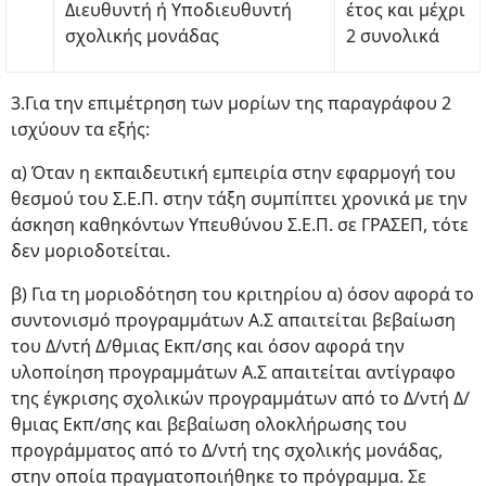
Διευθυντή ή Υποδιευθυντή
έτος και μέχρι
σχολικής μονάδας
2 συνολικά
3.Για την επιμέτρηση των μορίων της παραγράφου 2
ισχύουν τα εξής:
α) Όταν η εκπαιδευτική εμπειρία στην εφαρμογή του
θεσμού του Σ.Ε.Π. στην τάξη συμπίπτει χρονικά με την
άσκηση καθηκόντων Υπευθύνου Σ.Ε.Π. σε ΓΡΑΣΕΠ, τότε
δεν μοριοδοτείται.
β) Για τη μοριοδότηση του κριτηρίου α) όσον αφορά το
συντονισμό προγραμμάτων Α.Σ απαιτείται βεβαίωση
του Δ/ντή Δ/θμιας Εκπ/σης και όσον αφορά την
υλοποίηση προγραμμάτων Α.Σ απαιτείται αντίγραφο
της έγκρισης σχολικών προγραμμάτων από το Δ/ντή Δ/
θμιας Εκπ/σης και βεβαίωση ολοκλήρωσης του
προγράμματος από το Δ/ντή της σχολικής μονάδας,
στην οποία πραγματοποιήθηκε το πρόγραμμα. Σε