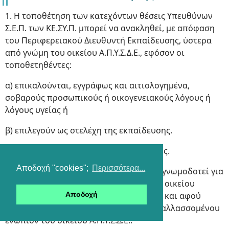
1. Η τοποθέτηση των κατεχόντων θέσεις Υπευθύνων
Σ.Ε.Π. των ΚΕ.ΣΥ.Π. μπορεί να ανακληθεί, με απόφαση
του Περιφερειακού Διευθυντή Εκπαίδευσης, ύστερα
από γνώμη του οικείου Α.Π.Υ.Σ.Δ.Ε., εφόσον οι
τοποθετηθέντες:
α) επικαλούνται, εγγράφως και αιτιολογημένα,
σοβαρούς προσωπικούς ή οικογενειακούς λόγους ή
λόγους υγείας ή
β) επιλεγούν ως στελέχη της εκπαίδευσης.
γ) ασκούν πλημμελώς τα καθήκοντά τους.
Αποδοχή "cookies";
Περισσότερα...
Στην περίπτωση γ) το οικείο Α.Π.Υ.Σ.Δ.Ε. γνωμοδοτεί για
την απαλλαγή ύστερα από ερώτημα του οικείου
Περιφερειακού Διευθυντή Εκπαίδευσης και αφού
Αποδοχή
τηρηθεί η διαδικασία ακρόασης του απαλλασσομένου
ενώπιον του οικείου Α.Π.Υ.Σ.Δ.Ε..