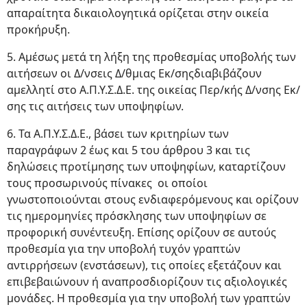
απαραίτητα δικαιολογητικά ορίζεται στην οικεία
προκήρυξη.
5. Αμέσως μετά τη λήξη της προθεσμίας υποβολής των
αιτήσεων οι Δ/νσεις Δ/θμιας Εκ/σηςδιαβιβάζουν
αμελλητί στο Α.Π.Υ.Σ.Δ.Ε. της οικείας Περ/κής Δ/νσης Εκ/
σης τις αιτήσεις των υποψηφίων.
6. Τα Α.Π.Υ.Σ.Δ.Ε., βάσει των κριτηρίων των
παραγράφων 2 έως και 5 του άρθρου 3 και τις
δηλώσεις προτίμησης των υποψηφίων, καταρτίζουν
τους προσωρινούς πίνακες οι οποίοι
γνωστοποιούνται στους ενδιαφερόμενους και ορίζουν
τις ημερομηνίες πρόσκλησης των υποψηφίων σε
προφορική συνέντευξη. Επίσης ορίζουν σε αυτούς
προθεσμία για την υποβολή τυχόν γραπτών
αντιρρήσεων (ενστάσεων), τις οποίες εξετάζουν και
επιβεβαιώνουν ή αναπροσδιορίζουν τις αξιολογικές
μονάδες. Η προθεσμία για την υποβολή των γραπτών