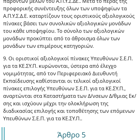
παρόντων μελών του Α.Π.Υ.Σ.ΔΕ.. Μετά το πέρας της
προφορικής συνέντευξης όλων των υποψηφίων τα
Α.Π.Υ.Σ.Δ.Ε. καταρτίζουν τους οριστικούς αξιολογικούς
πίνακες βάσει των συνολικών αξιολογικών μονάδων
του κάθε υποψηφίου. Το σύνολο των αξιολογικών
μονάδων προκύπτει από το άθροισμα όλων των
μονάδων των επιμέρους κατηγοριών.
9. Οι οριστικοί αξιολογικοί πίνακες Υπευθύνων Σ.Ε.Π.
για τα ΚΕ.ΣΥ.Π. κυρώνονται, ύστερα από έλεγχο
νομιμότητας, από τον Περιφερειακό Διευθυντή
Εκπαίδευσης καθίστανται οι τελικοί αξιολογικοί
πίνακες επιλογής Υπευθύνων Σ.Ε.Π. για τα ΚΕ.ΣΥ.Π.,
αναρτώνται στα Καταστήματα των Δ/νσεων Δ/θμιας Εκ/
σης και ισχύουν μέχρι την ολοκλήρωση της
διαδικασίας επιλογής και τοποθέτησης των επόμενων
Υπευθύνων Σ.Ε.Π. για τα ΚΕ.ΣΥ.Π..
Άρθρο 5