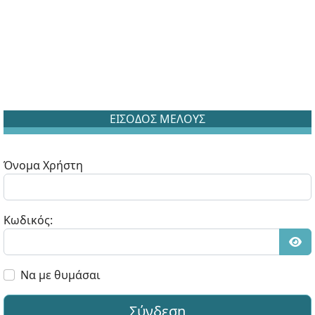
ΕΙΣΟΔΟΣ ΜΕΛΟΥΣ
Όνομα Χρήστη
Κωδικός:
Εμφ
Να με θυμάσαι
Σύνδεση