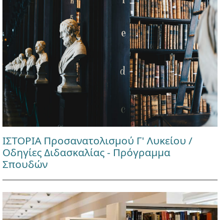
ΙΣΤΟΡΙΑ Προσανατολισμού Γ' Λυκείου /
Οδηγίες Διδασκαλίας - Πρόγραμμα
Σπουδών