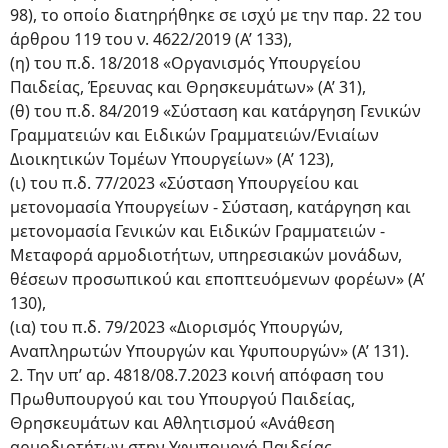
98), το οποίο διατηρήθηκε σε ισχύ με την παρ. 22 του
άρθρου 119 του ν. 4622/2019 (Α’ 133),
(η) του π.δ. 18/2018 «Οργανισμός Υπουργείου
Παιδείας, Έρευνας και Θρησκευμάτων» (Α’ 31),
(θ) του π.δ. 84/2019 «Σύσταση και κατάργηση Γενικών
Γραμματειών και Ειδικών Γραμματειών/Ενιαίων
Διοικητικών Τομέων Υπουργείων» (Α’ 123),
(ι) του π.δ. 77/2023 «Σύσταση Υπουργείου και
μετονομασία Υπουργείων - Σύσταση, κατάργηση και
μετονομασία Γενικών και Ειδικών Γραμματειών -
Μεταφορά αρμοδιοτήτων, υπηρεσιακών μονάδων,
θέσεων προσωπικού και εποπτευόμενων φορέων» (Α’
130),
(ια) του π.δ. 79/2023 «Διορισμός Υπουργών,
Αναπληρωτών Υπουργών και Υφυπουργών» (Α’ 131).
2. Την υπ’ αρ. 4818/08.7.2023 κοινή απόφαση του
Πρωθυπουργού και του Υπουργού Παιδείας,
Θρησκευμάτων και Αθλητισμού «Ανάθεση
αρμοδιοτήτων στην Υφυπουργό Παιδείας,