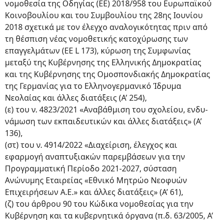
νομοθεσία της Οδηγίας (ΕΕ) 2018/958 του Ευρωπαϊκού
Κοινοβουλίου και του Συμβουλίου της 28ης Ιουνίου
2018 σχετικά με τον έλεγχο αναλογικότητας πριν από
τη θέσπιση νέας νομοθετικής κατοχύρωσης των
επαγγελμάτων (EE L 173), κύρωση της Συμφωνίας
μεταξύ της Κυβέρνησης της Ελληνικής Δημοκρατίας
και της Κυβέρνησης της Ομοσπονδιακής Δημοκρατίας
της Γερμανίας για το Ελληνογερμανικό Ίδρυμα
Νεολαίας και άλλες διατάξεις (Α’ 254),
(ε) του ν. 4823/2021 «Αναβάθμιση του σχολείου, ενδυ-
νάμωση των εκπαιδευτικών και άλλες διατάξεις» (Α’
136),
(στ) του ν. 4914/2022 «Διαχείριση, έλεγχος και
εφαρμογή αναπτυξιακών παρεμβάσεων για την
Προγραμματική Περίοδο 2021-2027, σύσταση
Ανώνυμης Εταιρείας «Εθνικό Μητρώο Νεοφυών
Επιχειρήσεων Α.Ε.» και άλλες διατάξεις» (Α’ 61),
(ζ) του άρθρου 90 του Κώδικα νομοθεσίας για την
Κυβέρνηση και τα κυβερνητικά όργανα (π.δ. 63/2005, Α’