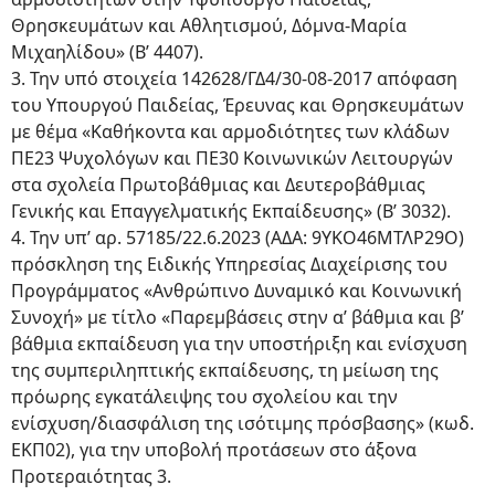
Θρησκευμάτων και Αθλητισμού, Δόμνα-Μαρία
Μιχαηλίδου» (Β’ 4407).
3. Την υπό στοιχεία 142628/ΓΔ4/30-08-2017 απόφαση
του Υπουργού Παιδείας, Έρευνας και Θρησκευμάτων
με θέμα «Καθήκοντα και αρμοδιότητες των κλάδων
ΠΕ23 Ψυχολόγων και ΠΕ30 Κοινωνικών Λειτουργών
στα σχολεία Πρωτοβάθμιας και Δευτεροβάθμιας
Γενικής και Επαγγελματικής Εκπαίδευσης» (Β’ 3032).
4. Την υπ’ αρ. 57185/22.6.2023 (ΑΔΑ: 9ΥΚΟ46ΜΤΛΡ29Ο)
πρόσκληση της Ειδικής Υπηρεσίας Διαχείρισης του
Προγράμματος «Ανθρώπινο Δυναμικό και Κοινωνική
Συνοχή» με τίτλο «Παρεμβάσεις στην α’ βάθμια και β’
βάθμια εκπαίδευση για την υποστήριξη και ενίσχυση
της συμπεριληπτικής εκπαίδευσης, τη μείωση της
πρόωρης εγκατάλειψης του σχολείου και την
ενίσχυση/διασφάλιση της ισότιμης πρόσβασης» (κωδ.
ΕΚΠ02), για την υποβολή προτάσεων στο άξονα
Προτεραιότητας 3.