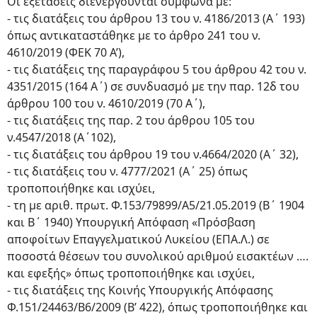
Οι εξετάσεις διενεργούνται σύμφωνα με:
- τις διατάξεις του άρθρου 13 του ν. 4186/2013 (Α΄ 193)
όπως αντικαταστάθηκε με το άρθρο 241 του ν.
4610/2019 (ΦΕΚ 70 Α’),
- τις διατάξεις της παραγράφου 5 του άρθρου 42 του ν.
4351/2015 (164 Α΄) σε συνδυασμό με την παρ. 12δ του
άρθρου 100 του ν. 4610/2019 (70 Α΄),
- τις διατάξεις της παρ. 2 του άρθρου 105 του
ν.4547/2018 (Α΄102),
- τις διατάξεις του άρθρου 19 του ν.4664/2020 (Α΄ 32),
- τις διατάξεις του ν. 4777/2021 (Α΄ 25) όπως
τροποποιήθηκε και ισχύει,
- τη με αριθ. πρωτ. Φ.153/79899/Α5/21.05.2019 (Β΄ 1904
και Β΄ 1940) Υπουργική Απόφαση «Πρόσβαση
αποφοίτων Επαγγελματικού Λυκείου (ΕΠΑ.Λ.) σε
ποσοστά θέσεων του συνολικού αριθμού εισακτέων ….
και εφεξής» όπως τροποποιήθηκε και ισχύει,
- τις διατάξεις της Κοινής Υπουργικής Απόφασης
Φ.151/24463/Β6/2009 (Β’ 422), όπως τροποποιήθηκε και