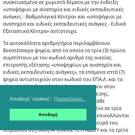
συσκευασμένα σε χωριστά δέματα με την ένδειξη
«υποψήφιοι με αναπηρία και ειδικές εκπαιδευτικές
ανάγκες - Βαθμολογικά Κέντρα» και «υποψήφιοι με
αναπηρία και ειδικές εκπαιδευτικές ανάγκες - Ειδικά
Εξεταστικά Κέντρα» αντίστοιχα.
Τα αυτοκόλλητα αριθμητήρια περιλαμβάνουν
δεκατέσσερα ψηφία, από τα οποία τα τρία (3) πρώτα
συμπίπτουν με τον κωδικό αριθμό της οικείας
επιτροπής εξέτασης «υποψηφίων με αναπηρία και
ειδικές εκπαιδευτικές ανάγκες», τα επόμενα επτά (7)
ψηφία αντιστοιχούν στον κωδικό του ΕΠΑ.Λ. και τα
τέσσερα (4) τελευταία ψηφία αντιστοιχούν στον
αύξοντα αριθμό των γραπτών ΕΠΑ.Λ.. Επίσης,
Αποδοχή "cookies";
Περισσότερα...
αναγράφεται το λεκτικό του ΕΠΑ.Λ.. Το κάθε
αυτοκόλλητο αριθμητήριο είναι τυπωμένο σε τρία
Αποδοχή
αντίγραφα, από τα οποία τα δύο πρώτα επικολλώνται
από τους επιτηρητές στην εξωτερική πλευρά του
τετραδίου στη θέση ΑΡΙΘΜΟΣ ΤΕΤΡΑΔΙΟΥ και το τρίτο