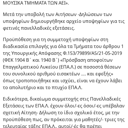
ΜΟΥΣΙΚΑ ΤΜΗΜΑΤΑ ΤΩΝ ΑΕΙ».
Μετά την υποβολή των Αιτήσεων -Δηλώσεων των
υποψηφίων δημιουργήθηκε αρχείο υποψηφίων για τις
φετινές πανελλαδικές εξετάσεις.
Προϋπόθεση για τη συμμετοχή υποψηφίων στη
διαδικασία επιλογής για όλα τα Τμήματα του άρθρου 1
της Υπουργικής Απόφασης Φ.153/79899/Α5/21-05-2019
(ΦΕΚ 1904 Β΄ και 1940 Β΄) «Πρόσβαση αποφοίτων
Επαγγελματικού Λυκείου (ΕΠΑ.Λ.) σε ποσοστά θέσεων
του συνολικού αριθμού εισακτέων …. και εφεξής»
όπως τροποποιήθηκε και ισχύει, είναι να έχουν λάβει
το απολυτήριο και το πτυχίο ΕΠΑ.Λ.
Ειδικότερα, δικαίωμα συμμετοχής στις Πανελλαδικές
Εξετάσεις των ΕΠΑ.Λ. έχουν όλοι/-ες όσοι/-ες υπέβαλαν
σχετική Αίτηση- Δήλωση το ίδιο σχολικό έτος, με την
προϋπόθεση πως, αν πρόκειται για μαθητές/- τριες της
τελευταίας τάξης ΕΠΑ.Λ., αυτοί/-ές θα πρέπει