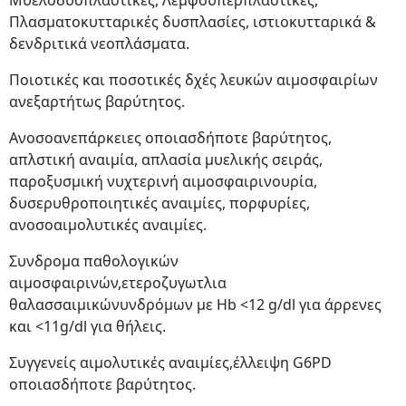
Μυελοδυσπλαστικές, Λεμφοϋπερπλαστικές,
Πλασματοκυτταρικές δυσπλασίες, ιστιοκυτταρικά &
δενδριτικά νεοπλάσματα.
Ποιοτικές και ποσοτικές δχές λευκών αιμοσφαιρίων
ανεξαρτήτως βαρύτητος.
Ανοσοανεπάρκειες οποιασδήποτε βαρύτητος,
απλστική αναιμία, απλασία μυελικής σειράς,
παροξυσμική νυχτερινή αιμοσφαιρινουρία,
δυσερυθροποιητικές αναιμίες, πορφυρίες,
ανοσοαιμολυτικές αναιμίες.
Συνδρομα παθολογικών
αιμοσφαιρινών,ετεροζυγωτλια
θαλασσαιμικώνυνδρόμων με Hb <12 g/dl για άρρενες
και <11g/dl για θήλεις.
Συγγενείς αιμολυτικές αναιμίες,έλλειψη G6PD
οποιασδήποτε βαρύτητος.