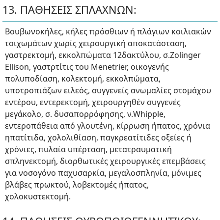
13. ΠΑΘΗΣΕΙΣ ΣΠΛΑΧΝΩΝ:
Βουβωνοκήλες, κήλες πρόσθιων ή πλάγιων κοιλιακών
τοιχωμάτων χωρίς χειρουργική αποκατάσταση,
γαστρεκτομή, εκκολπώματα 12δακτύλου, σ.Zolinger
Ellison, γαστρτίτις του Menetrier, οικογενής
πολυποδίαση, κολεκτομή, εκκολπώματα,
υποτροπιάζων ειλεός, συγγενείς ανωμαλίες στομάχου
εντέρου, εντερεκτομή, χειρουργηθέν συγγενές
μεγάκολο, σ. δυσαπορρόφησης, ν.Whipple,
εντεροπάθεια από γλουτένη, κίρρωση ήπατος, χρόνια
ηπατίτιδα, χολολιθίαση, παγκρεατίτιδες οξείες ή
χρόνιες, πυλαία υπέρταση, μετατραυματική
σπληνεκτομή, διορθωτικές χειρουργικές επεμβάσεις
για νοσογόνο παχυσαρκία, μεγαλοσπληνία, μόνιμες
βλάβες πρωκτού, λοβεκτομές ήπατος,
χολοκυστεκτομή.