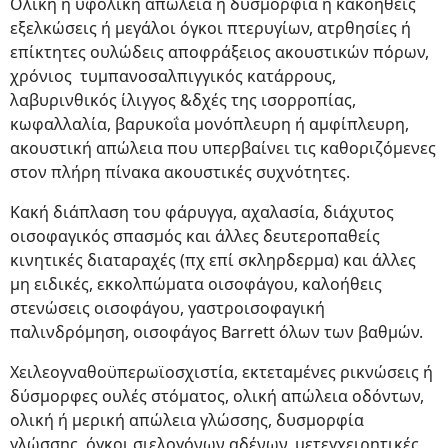
Ολική ή υφολική απώλεια ή δυσμορφία ή κακοήθεις
εξελκώσεις ή μεγάλοι όγκοι πτερυγίων, ατρθησίες ή
επίκτητες ουλώδεις αποφράξειος ακουστικών πόρων,
χρόνιος τυμπανοσαλπιγγικός κατάρρους,
λαβυρινθικός ίλιγγος &δχές της ισορροπίας,
κωφαλλαλία, βαρυκοΐα μονόπλευρη ή αμφίπλευρη,
ακουστική απώλεια που υπερβαίνει τις καθοριζόμενες
στον πλήρη πίνακα ακουστικές συχνότητες.
Κακή διάπλαση του φάρυγγα, αχαλασία, διάχυτος
οισοφαγικός σπασμός και άλλες δευτεροπαθείς
κινητικές διαταραχές (πχ επί σκληρδερμα) και άλλες
μη ειδικές, εκκολπώματα οισοφάγου, καλοήθεις
στενώσεις οισοφάγου, γαστροισοφαγική
παλινδρόμηση, οισοφάγος Barrett όλων των βαθμών.
Χειλεογναθοϋπερωϊοσχιστία, εκτεταμένες ρικνώσεις ή
δύσμορφες ουλές στόματος, ολική απώλεια οδόντων,
ολική ή μερική απώλεια γλώσσης, δυσμορφία
γλώσσης, όγκοι σιελογόνων αδένων, μετεγχειρητικές