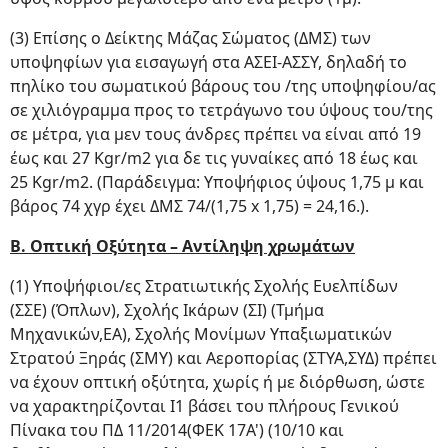
(3) Επίσης ο Δείκτης Μάζας Σώματος (ΔΜΣ) των
υποψηφίων για εισαγωγή στα ΑΣΕΙ-ΑΣΣΥ, δηλαδή το
πηλίκο του σωματικού βάρους του /της υποψηφίου/ας
σε χιλιόγραμμα προς το τετράγωνο του ύψους του/της
σε μέτρα, για μεν τους άνδρες πρέπει να είναι από 19
έως και 27 Kgr/m2 για δε τις γυναίκες από 18 έως και
25 Kgr/m2. (Παράδειγμα: Υποψήφιος ύψους 1,75 μ και
βάρος 74 χγρ έχει ΔΜΣ 74/(1,75 x 1,75) = 24,16.).
Β. Οπτική Οξύτητα – Αντίληψη χρωμάτων
(1) Υποψήφιοι/ες Στρατιωτικής Σχολής Ευελπίδων
(ΣΣΕ) (Όπλων), Σχολής Ικάρων (ΣΙ) (Τμήμα
Μηχανικών,ΕΑ), Σχολής Μονίμων Υπαξιωματικών
Στρατού Ξηράς (ΣΜΥ) και Αεροπορίας (ΣΤΥΑ,ΣΥΔ) πρέπει
να έχουν οπτική οξύτητα, χωρίς ή με διόρθωση, ώστε
να χαρακτηρίζονται Ι1 βάσει του πλήρους Γενικού
Πίνακα του ΠΔ 11/2014(ΦΕΚ 17Α') (10/10 και