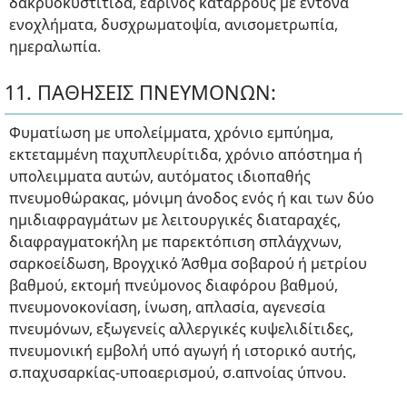
δακρυοκυστίτιδα, εαρινός κατάρρους με έντονα
ενοχλήματα, δυσχρωματοψία, ανισομετρωπία,
ημεραλωπία.
11. ΠΑΘΗΣΕΙΣ ΠΝΕΥΜΟΝΩΝ:
Φυματίωση με υπολείμματα, χρόνιο εμπύημα,
εκτεταμμένη παχυπλευρίτιδα, χρόνιο απόστημα ή
υπολειμματα αυτών, αυτόματος ιδιοπαθής
πνευμοθώρακας, μόνιμη άνοδος ενός ή και των δύο
ημιδιαφραγμάτων με λειτουργικές διαταραχές,
διαφραγματοκήλη με παρεκτόπιση σπλάγχνων,
σαρκοείδωση, Βρογχικό Άσθμα σοβαρού ή μετρίου
βαθμού, εκτομή πνεύμονος διαφόρου βαθμού,
πνευμονοκονίαση, ίνωση, απλασία, αγενεσία
πνευμόνων, εξωγενείς αλλεργικές κυψελιδίτιδες,
πνευμονική εμβολή υπό αγωγή ή ιστορικό αυτής,
σ.παχυσαρκίας-υποαερισμού, σ.απνοίας ύπνου.