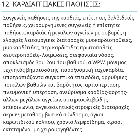
12. ΚΑΡΔΙΑΓΓΕΙΑΚΕΣ ΠΑΘΗΣΕΙΣ:
Συγγενείς παθήσεις της καρδιάς, επίκτητες βαλβιδικές
παθήσεις, χειρουργημένες συγγενείς ή επίκτητες
παθήσεις καρδιάς ή μεγάλων αγγείων με σοβαρές ή
ελαφρές λειτουργικές διαταραχές μυοκαρδιοπάθειες,
μυοκαρδίτιδες, περικαρδίτιδες πρωτοπαθείς-
δευτεροπαθείς- λοιμώδεις, στεφανιαία νόσος,
αποκλεισμός 3ου-2ου-1ου βαθμού, σ.WPW, μόνιμος
τεχνητός βηματοδότης, παροξυσμική ταχυκαρδία,
υποτροπιάζοντα συγκοπτικά επεισόδια, αρρυθμίες
ποικίλων βαθμών και βαρύτητος, αρτ,υπέρταση,
πνευμονική υπέρταση, ανεύρυσμα καρδίας-αορτής-
άλλων μεγάλων αγγείων, αρτηριοφλεβώδης
επικοινωνία, αγγειοκινητικές ατροφικές διαταραχές
άκρων, μεταθρομβωτικό σύνδρομο, όγκοι
καρωτιδικού κόλπου, χρόνιο λεμφοίδημα, κιρσοι
εκτεταμένοι μη χειρουργηθέντες.