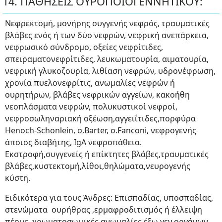
14. ΠΑΘΗΣΕΙΣ ΟΥΡΟΠΟΙΟΓΕΝΝΗΤΙΚΟΥ:
Νεφρεκτομή, μονήρης συγγενής νεφρός, τραυματικές
βλάβες ενός ή των δύο νεφρών, νεφρική ανεπάρκεια,
νεφρωσικό σύνδρομο, οξείες νεφρίτιδες,
σπειραματονεφρίτιδες, λευκωματουρία, αιματουρία,
νεφρική γλυκοζουρία, λιθίαση νεφρών, υδρονέφρωση,
χρονία πυελονεφρίτις, ανωμαλίες νεφρών ή
ουρητήρων, βλάβες νεφρικών αγγείων, κακοήθη
νεοπλάσματα νεφρών, πολυκυστικοί νεφροί,
νεφροσωληναριακή οξέωση,αγγειΐτιδες,πορφύρα
Henoch-Schonlein, σ.Barter, σ.Fanconi, νεφρογενής
άποιος διαβήτης, IgA νεφροπάθεια.
Εκστροφή,συγγενείς ή επίκτητες βλάβες,τραυματικές
βλάβες,κυστεκτομή,λίθοι,θηλώματα,νευρογενής
κύστη.
Ειδικότερα για τους Άνδρες: Επισπαδίας, υποσπαδίας,
στενώματα ουρήθρας ,ερμαφροδιτισμός ή έλλειψη
πέους, χρωματοσωμικές ανωμαλίες έξω γεν.οργάνων,