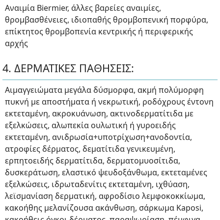
Αναιμία Biermier, άλλες βαρείες αναιμίες,
θρομβασθένειες, ιδιοπαθής θρομβοπενική πορφύρα,
επίκτητος θρομβοπενία κεντρικής ή περιφερικής
αρχής
4. ΔΕΡΜΑΤΙΚΕΣ ΠΑΘΗΣΕΙΣ:
Αιμαγγειώματα μεγάλα δύσμορφα, ακμή πολύμορφη
πυκνή με αποστήματα ή νεκρωτική, ροδόχρους έντονη
εκτεταμένη, ακροκυάνωση, ακτινοδερματίτιδα με
εξελκώσεις, αλωπεκία ουλωτική ή γυροειδής
εκτεταμένη, ανιδρωσία+υποτρίχωση+ανοδοντία,
ατροφίες δέρματος, δεματίτιδα γενικευμένη,
ερπητοειδής δερματίτιδα, δερματομυοσίτιδα,
δυσκεράτωση, ελαστικό ψευδοξάνθωμα, εκτεταμένες
εξελκώσεις, ιδρωταδενίτις εκτεταμένη, ιχθύαση,
λεϊσμανίαση δερματική, αφροδίσιο λεμφοκοκκίωμα,
κακοήθης μελανίζουσα ακάνθωση, σάρκωμα Kaposi,
κακοήθεις όγκοι δέρματος, παραψωρίαση, πέμφιγα,