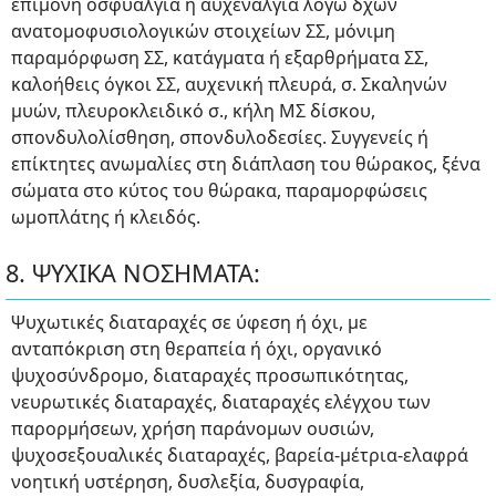
επίμονη οσφυαλγία ή αυχεναλγία λόγω δχών
ανατομοφυσιολογικών στοιχείων ΣΣ, μόνιμη
παραμόρφωση ΣΣ, κατάγματα ή εξαρθρήματα ΣΣ,
καλοήθεις όγκοι ΣΣ, αυχενική πλευρά, σ. Σκαληνών
μυών, πλευροκλειδικό σ., κήλη ΜΣ δίσκου,
σπονδυλολίσθηση, σπονδυλοδεσίες. Συγγενείς ή
επίκτητες ανωμαλίες στη διάπλαση του θώρακος, ξένα
σώματα στο κύτος του θώρακα, παραμορφώσεις
ωμοπλάτης ή κλειδός.
8. ΨΥΧΙΚΑ ΝΟΣΗΜΑΤΑ:
Ψυχωτικές διαταραχές σε ύφεση ή όχι, με
ανταπόκριση στη θεραπεία ή όχι, οργανικό
ψυχοσύνδρομο, διαταραχές προσωπικότητας,
νευρωτικές διαταραχές, διαταραχές ελέγχου των
παρορμήσεων, χρήση παράνομων ουσιών,
ψυχοσεξουαλικές διαταραχές, βαρεία-μέτρια-ελαφρά
νοητική υστέρηση, δυσλεξία, δυσγραφία,