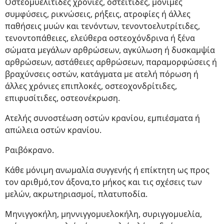
Οστεομυελίτιδες χρόνιες, οστεΐτιδες, μόνιμες
συμφύσεις, ρικνώσεις, ρήξεις, ατροφίες ή άλλες
παθήσεις μυών και τενόντων, τενοντοελυτρίτιδες,
τενοντοπάθειες, ελεύθερα οστεοχόνδρινα ή ξένα
σώματα μεγάλων αρθρώσεων, αγκύλωση ή δυσκαμψία
αρθρώσεων, αστάθειες αρθρώσεων, παραμορφώσεις ή
βραχύνσεις οστών, κατάγματα με ατελή πόρωση ή
άλλες χρόνιες επιπλοκές, οστεοχονδρίτιδες,
επιφυσίτιδες, οστεονέκρωση.
Ατελής συνοστέωση οστών κρανίου, εμπιέσματα ή
απώλεια οστών κρανίου.
Ραιβόκρανο.
Κάθε μόνιμη ανωμαλία συγγενής ή επίκτητη ως προς
τον αριθμό,τον άξονα,το μήκος και τις σχέσεις των
μελών, ακρωτηριασμοί, πλατυποδία.
Μηνιγγοκήλη, μηννιγγομυελοκήλη, συριγγομυελία,