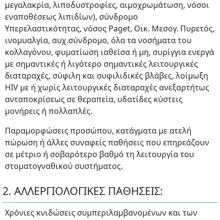
μεγαλακρία, λιποδυστροφίες, αιμοχρωμάτωση, νόσοι
εναποθέσεως λιπιδίων), σύνδρομο
Υπερελαστικότητας, νόσος Paget, Οικ. Μεσογ. Πυρετός,
ινομυαλγία, αυχ.σύνδρομο, όλα τα νοσήματα του
κολλαγόνου, φυματίωση ιαθείσα ή μη, συρίγγια ενεργά
με σημαντικές ή λιγότερο σημαντικές λειτουργικές
διαταραχές, σύφιλη και συφιλιδικές βλάβες, λοίμωξη
HIV με ή χωρίς λειτουργικές διαταραχές ανεξαρτήτως
ανταποκρίσεως σε θεραπεία, υδατίδες κύστεις
μονήρεις ή πολλαπλές.
Παραμορφώσεις προσώπου, κατάγματα με ατελή
πώρωση ή άλλες συναφείς παθήσεις που επηρεάζουν
σε μέτριο ή σοβαρότερο βαθμό τη λειτουργία του
στοματογναθικού συστήματος.
2. ΑΛΛΕΡΓΙΟΛΟΓΙΚΕΣ ΠΑΘΗΣΕΙΣ:
Χρόνιες κνιδώσεις συμπεριλαμβανομένων και των