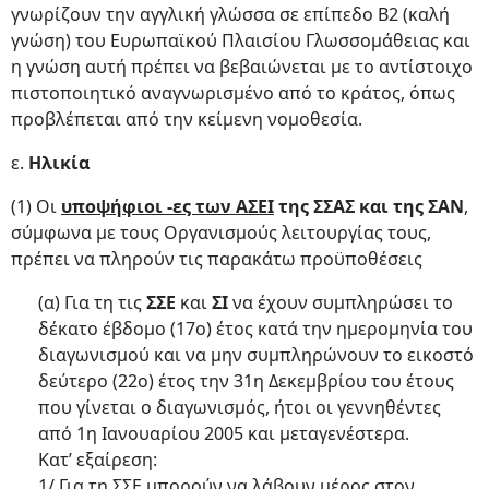
γνωρίζουν την αγγλική γλώσσα σε επίπεδο Β2 (καλή
γνώση) του Ευρωπαϊκού Πλαισίου Γλωσσομάθειας και
η γνώση αυτή πρέπει να βεβαιώνεται με το αντίστοιχο
πιστοποιητικό αναγνωρισμένο από το κράτος, όπως
προβλέπεται από την κείμενη νομοθεσία.
ε.
Ηλικία
(1) Οι
υποψήφιοι -ες των ΑΣΕΙ
της ΣΣΑΣ και της ΣΑΝ
,
σύμφωνα με τους Οργανισμούς λειτουργίας τους,
πρέπει να πληρούν τις παρακάτω προϋποθέσεις
(α) Για τη τις
ΣΣΕ
και
ΣΙ
να έχουν συμπληρώσει το
δέκατο έβδομο (17ο) έτος κατά την ημερομηνία του
διαγωνισμού και να μην συμπληρώνουν το εικοστό
δεύτερο (22ο) έτος την 31η Δεκεμβρίου του έτους
που γίνεται ο διαγωνισμός, ήτοι οι γεννηθέντες
από 1η Ιανουαρίου 2005 και μεταγενέστερα.
Κατ’ εξαίρεση:
1/ Για τη ΣΣΕ μπορούν να λάβουν μέρος στον