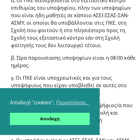
α. Οι ΠΚΕ διενεργούνται στο εξεταστικό κέντρο
επιθυμίας του υποψηφίου, πλην των υποψηφίων
που είναι ήδη μαθητές σε κάποιο ΑΣΕΙ-ΣΣΑΣ-ΣΑΝ-
ΑΣΜΥ, οι οποίοι θα υποβάλλονται στις ΠΚΕ, στη
Σχολή που φοιτούν ή στο πλησιέστερο προς τη
Σχολή τους εξεταστικό κέντρο εάν στη Σχολή
φοίτησής τους δεν λειτουργεί τέτοιο.
β. Ώρα παρουσίασης υποψηφίων είναι η 08:00 κάθε
ημέρας.
γ. Οι ΠΚΕ είναι υποχρεωτικές και για τους
υποψήφιους που είχαν υποβληθεί σε αυτές στο
παρελθόν στην ίδια ή σε άλλη Σχολή.
Αποδοχή "cookies";
Περισσότερα...
δ. Θεωρείται "Αποκλειστικός" ο υποψήφιος/α που
δήλωσε μία και μόνο Στρατιωτική Σχολή και
Αποδοχή
"Κοινός" εκείνος/η που δήλωσε δύο ή
περισσότερες.