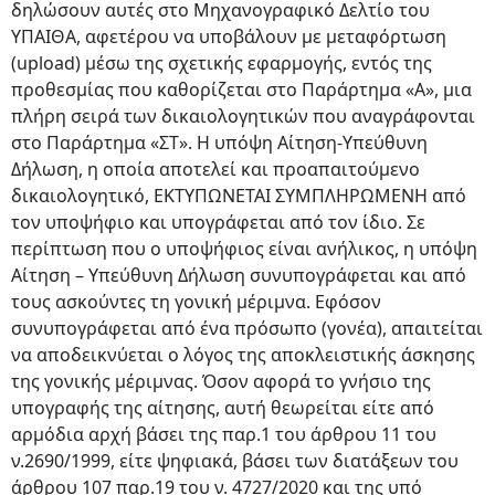
δηλώσουν αυτές στο Μηχανογραφικό Δελτίο του
ΥΠΑΙΘΑ, αφετέρου να υποβάλουν με μεταφόρτωση
(upload) μέσω της σχετικής εφαρμογής, εντός της
προθεσμίας που καθορίζεται στο Παράρτημα «Α», μια
πλήρη σειρά των δικαιολογητικών που αναγράφονται
στο Παράρτημα «ΣΤ». Η υπόψη Αίτηση-Υπεύθυνη
Δήλωση, η οποία αποτελεί και προαπαιτούμενο
δικαιολογητικό, ΕΚΤΥΠΩΝΕΤΑΙ ΣΥΜΠΛΗΡΩΜΕΝΗ από
τον υποψήφιο και υπογράφεται από τον ίδιο. Σε
περίπτωση που ο υποψήφιος είναι ανήλικος, η υπόψη
Αίτηση – Υπεύθυνη Δήλωση συνυπογράφεται και από
τους ασκούντες τη γονική μέριμνα. Εφόσον
συνυπογράφεται από ένα πρόσωπο (γονέα), απαιτείται
να αποδεικνύεται ο λόγος της αποκλειστικής άσκησης
της γονικής μέριμνας. Όσον αφορά το γνήσιο της
υπογραφής της αίτησης, αυτή θεωρείται είτε από
αρμόδια αρχή βάσει της παρ.1 του άρθρου 11 του
ν.2690/1999, είτε ψηφιακά, βάσει των διατάξεων του
άρθρου 107 παρ.19 του ν. 4727/2020 και της υπό