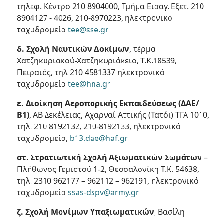
τηλεφ. Κέντρο 210 8904000, Τμήμα Εισαγ. Εξετ. 210
8904127 - 4026, 210-8970223, ηλεκτρονικό
ταχυδρομείο
tee@sse.gr
δ. Σχολή Ναυτικών Δοκίμων
, τέρμα
Χατζηκυριακού-Χατζηκυριάκειο, Τ.Κ.18539,
Πειραιάς, τηλ 210 4581337 ηλεκτρονικό
ταχυδρομείο
tee@hna.gr
ε. Διοίκηση Αεροπορικής Εκπαιδεύσεως (ΔΑΕ/
Β1)
, ΑΒ Δεκέλειας, Αχαρναί Αττικής (Τατόι) ΤΓΑ 1010,
τηλ. 210 8192132, 210-8192133, ηλεκτρονικό
ταχυδρομείο,
b13.dae@haf.gr
στ. Στρατιωτική Σχολή Αξιωματικών Σωμάτων
–
Πλήθωνος Γεμιστού 1-2, Θεσσαλονίκη Τ.Κ. 54638,
τηλ. 2310 962177 – 962112 – 962191, ηλεκτρονικό
ταχυδρομείο
ssas-dspv@army.gr
ζ. Σχολή Μονίμων Υπαξιωματικών
, Βασίλη