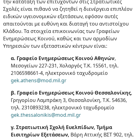
την κατάταξη των επιτυχόντων στις Στρατιωτικές
Σχολές είναι πιθανό να ζητηθεί η διενέργεια επιπλέον
ειδικών υγειονομικών εξετάσεων, εφόσον αυτές
απαιτούνται με ευθύνη και διαταγή του αντιστοίχου
Κλάδου. Τα στοιχεία επικοινωνίας των Γραφείων
Ενημερώσεως Κοινού, καθώς και των αρμοδίων
Υπηρεσιών των εξεταστικών κέντρων είναι:
α. Γραφείο Ενημερώσεως Κοινού Αθηνών
,
Μεσογείων 227-231, Χολαργός Τ.Κ. 15561, τηλ.
2106598661-4, ηλεκτρονικό ταχυδρομείο
gek.athens@mod.mil.gr
β. Γραφείο Ενημερώσεως Κοινού Θεσσαλονίκης
,
Γρηγορίου Λαμπράκη 3, Θεσσαλονίκη, Τ.Κ. 54636,
τηλ. 2310893238, ηλεκτρονικό ταχυδρομείο
gek.thessalonikis@mod.mil.gr
γ. Στρατιωτική Σχολή Ευελπίδων, Τμήμα
Εισιτηρίων Εξετάσεων,
Βάρη Αττικής ΒΣΤ 902, τηλ.