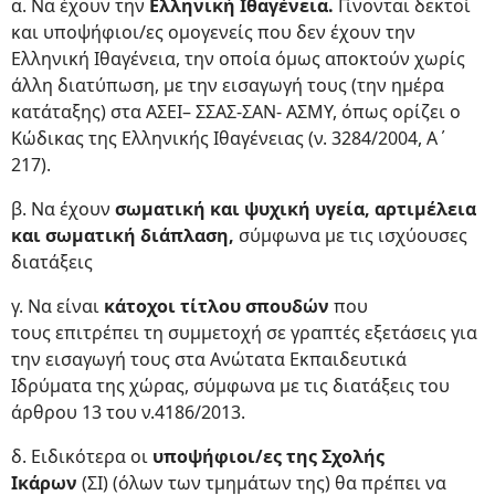
α. Να έχουν την
Ελληνική Ιθαγένεια.
Γίνονται δεκτοί
και υποψήφιοι/ες ομογενείς που δεν έχουν την
Ελληνική Ιθαγένεια, την οποία όμως αποκτούν χωρίς
άλλη διατύπωση, με την εισαγωγή τους (την ημέρα
κατάταξης) στα ΑΣΕΙ– ΣΣΑΣ-ΣΑΝ- ΑΣΜΥ, όπως ορίζει ο
Κώδικας της Ελληνικής Ιθαγένειας (ν. 3284/2004, Α΄
217).
β. Να έχουν
σωματική και ψυχική υγεία, αρτιμέλεια
και σωματική διάπλαση,
σύμφωνα με τις ισχύουσες
διατάξεις
γ. Να είναι
κάτοχοι τίτλου σπουδών
που
τους επιτρέπει τη συμμετοχή σε γραπτές εξετάσεις για
την εισαγωγή τους στα Ανώτατα Εκπαιδευτικά
Ιδρύματα της χώρας, σύμφωνα με τις διατάξεις του
άρθρου 13 του ν.4186/2013.
δ. Ειδικότερα οι
υποψήφιοι/ες της Σχολής
Ικάρων
(ΣΙ) (όλων των τμημάτων της) θα πρέπει να