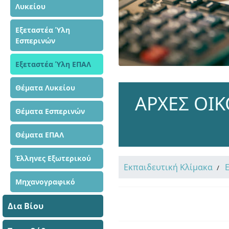
Λυκείου
Εξεταστέα Ύλη
Εσπερινών
Εξεταστέα Ύλη ΕΠΑΛ
Θέματα Λυκείου
ΑΡΧΕΣ ΟΙΚ
Θέματα Εσπερινών
Θέματα ΕΠΑΛ
Έλληνες Εξωτερικού
Εκπαιδευτική Κλίμακα
Μηχανογραφικό
Δια Βίου