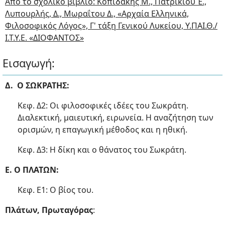
Από το σχολικό βιβλίο: Κοπιδάκης Μ., Πατρικίου Έ.,
Λυπουρλής, Δ., Μωραΐτου Δ., «Αρχαία Ελληνικά,
Φιλοσοφικός Λόγος», Γ' τάξη Γενικού Λυκείου, Υ.ΠΑΙ.Θ./
Ι.Τ.Υ.Ε. «ΔΙΟΦΑΝΤΟΣ»
Εισαγωγή:
Δ. Ο ΣΩΚΡΑΤΗΣ:
Κεφ. Δ2: Οι φιλοσοφικές ιδέες του Σωκράτη.
Διαλεκτική, μαιευτική, ειρωνεία. Η αναζήτηση των
ορισμών, η επαγωγική μέθοδος και η ηθική.
Κεφ. Δ3: Η δίκη και ο θάνατος του Σωκράτη.
Ε. Ο ΠΛΑΤΩΝ:
Κεφ. E1: Ο βίος του.
Πλάτων, Πρωταγόρας
: