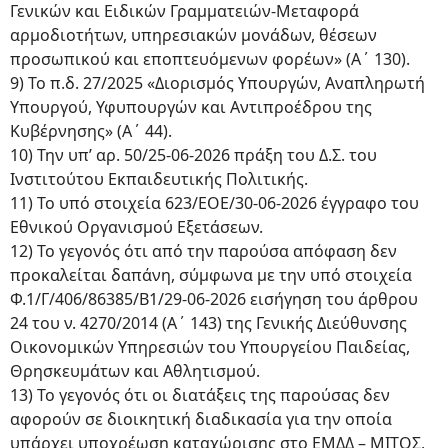
Γενικών και Ειδικών Γραμματειών-Μεταφορά
αρμοδιοτήτων, υπηρεσιακών μονάδων, θέσεων
προσωπικού και εποπτευόμενων φορέων» (Α΄ 130).
9) Το π.δ. 27/2025 «Διορισμός Υπουργών, Αναπληρωτή
Υπουργού, Υφυπουργών και Αντιπροέδρου της
Κυβέρνησης» (Α΄ 44).
10) Την υπ’ αρ. 50/25-06-2026 πράξη του Δ.Σ. του
Ινστιτούτου Εκπαιδευτικής Πολιτικής.
11) Το υπό στοιχεία 623/ΕΟΕ/30-06-2026 έγγραφο του
Εθνικού Οργανισμού Εξετάσεων.
12) Το γεγονός ότι από την παρούσα απόφαση δεν
προκαλείται δαπάνη, σύμφωνα με την υπό στοιχεία
Φ.1/Γ/406/86385/Β1/29-06-2026 εισήγηση του άρθρου
24 του ν. 4270/2014 (Α΄ 143) της Γενικής Διεύθυνσης
Οικονομικών Υπηρεσιών του Υπουργείου Παιδείας,
Θρησκευμάτων και Αθλητισμού.
13) Το γεγονός ότι οι διατάξεις της παρούσας δεν
αφορούν σε διοικητική διαδικασία για την οποία
υπάρχει υποχρέωση καταχώρισης στο ΕΜΔΔ – ΜΙΤΟΣ,