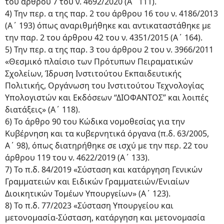
του άρθρου 7 του ν. 4692/2020 (Α΄ 111).
4) Την περ. α της παρ. 2 του άρθρου 16 του ν. 4186/2013
(Α΄ 193) όπως αναριθμήθηκε και αντικαταστάθηκε με
την παρ. 2 του άρθρου 42 του ν. 4351/2015 (Α΄ 164).
5) Την περ. α της παρ. 3 του άρθρου 2 του ν. 3966/2011
«Θεσμικό πλαίσιο των Πρότυπων Πειραματικών
Σχολείων, Ίδρυση Ινστιτούτου Εκπαιδευτικής
Πολιτικής, Οργάνωση του Ινστιτούτου Τεχνολογίας
Υπολογιστών και Εκδόσεων “ΔΙΟΦΑΝΤΟΣ” και λοιπές
διατάξεις» (Α΄ 118).
6) Το άρθρο 90 του Κώδικα νομοθεσίας για την
Κυβέρνηση και τα κυβερνητικά όργανα (π.δ. 63/2005,
Α΄ 98), όπως διατηρήθηκε σε ισχύ με την περ. 22 του
άρθρου 119 του ν. 4622/2019 (Α΄ 133).
7) Το π.δ. 84/2019 «Σύσταση και κατάργηση Γενικών
Γραμματειών και Ειδικών Γραμματειών/Ενιαίων
Διοικητικών Τομέων Υπουργείων» (Α΄ 123).
8) Το π.δ. 77/2023 «Σύσταση Υπουργείου και
μετονομασία-Σύσταση, κατάργηση και μετονομασία