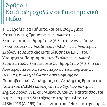
Άρθρο 1
Κατάταξη σχολών σε Επιστημονικά
Πεδία
1. Οι Σχολές, τα Τμήματα και οι Εισαγωγικές
Κατευθύνσεις Τμημάτων των Ανώτατων
Εκπαιδευτικών Ιδρυμάτων (Α.Ε.Ι.), των Ανωτάτων
Εκκλησιαστικών Ακαδημιών (Α.Ε.Α.), των Ανώτερων
Σχολών Τουριστικής Εκπαίδευσης (Α.Σ.Τ.Ε.) του
Υπουργείου Τουρισμού, των Σχολών των Ανωτάτων
Στρατιωτικών Εκπαιδευτικών Ιδρυμάτων (Α.Σ.Ε.Ι.) και
Ανώτερων Στρατιωτικών Σχολών Υπαξιωματικών
(Α.Σ.Σ.Υ.), των Σχολών της Αστυνομικής και
Πυροσβεστικής Ακαδημίας, της Ακαδημίας Εμπορικού
Ναυτικού (Α.Ε.Ν.) καθώς και των Σχολών Δοκίμων
Σημαιοφόρων Λ.Σ. και Λιμενοφυλάκων, κατατάσσονται,
σύμφωνα με τις διατάξεις του άρθρου 4 του ν.
4186/2013 (Α΄193) όπως αντικαταστάθηκε με την παρ. 4