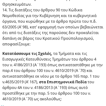
Θρησκευμάτων.
14. Τις διατάξεις του άρθρου 90 του Κώδικα
Νομοθεσίας για την Κυβέρνηση και τα κυβερνητικά
όργανα, που κυρώθηκε με το άρθρο πρώτο του π.δ.
63/2005 (Α’ 98), κατ’ εφαρμογή των οποίων βεβαιώνεται
ότι από τις διατάξεις της παρούσας δεν προκαλείται
δαπάνη σε βάρος του Κρατικού Προϋπολογισμού,
αποφασίζουμε:
Κατατάσσουμε τις Σχολές,
τα Τμήματα και τις
Εισαγωγικές Κατευθύνσεις Τμημάτων του άρθρου 4
του ν. 4186/2013 (Α΄193) όπως αντικαταστάθηκε με την
παρ.4 του άρθρου 100 του ν. 4610/2019 (Α΄70) και
αντικαταστάθηκε εκ νέου με το άρθρο 165 παρ. 1 του
ν.4635/2019 (Α’ 167),
στα Επιστημονικά Πεδία
του
άρθρου 4Α του ν. 4186/2013 (Α΄193) όπως αυτό
προστέθηκε με την παρ. 5 του άρθρου 100 του ν.
4610/2019 (Α΄70) ως ακολούθως: