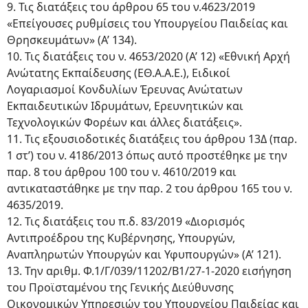
9. Τις διατάξεις του άρθρου 65 του ν.4623/2019
«Επείγουσες ρυθμίσεις του Υπουργείου Παιδείας και
Θρησκευμάτων» (Α’ 134).
10. Τις διατάξεις του ν. 4653/2020 (Α’ 12) «Εθνική Αρχή
Ανώτατης Εκπαίδευσης (ΕΘ.Α.Α.Ε.), Ειδικοί
Λογαριασμοί Κονδυλίων Έρευνας Ανώτατων
Εκπαιδευτικών Ιδρυμάτων, Ερευνητικών και
Τεχνολογικών Φορέων και άλλες διατάξεις».
11. Τις εξουσιοδοτικές διατάξεις του άρθρου 13Δ (παρ.
1 στ’) του ν. 4186/2013 όπως αυτό προστέθηκε με την
παρ. 8 του άρθρου 100 του ν. 4610/2019 και
αντικαταστάθηκε με την παρ. 2 του άρθρου 165 του ν.
4635/2019.
12. Τις διατάξεις του π.δ. 83/2019 «Διορισμός
Αντιπροέδρου της Κυβέρνησης, Υπουργών,
Αναπληρωτών Υπουργών και Υφυπουργών» (Α’ 121).
13. Την αριθμ. Φ.1/Γ/039/11202/Β1/27-1-2020 εισήγηση
του Προϊσταμένου της Γενικής Διεύθυνσης
Οικονομικών Υπηρεσιών του Υπουργείου Παιδείας και