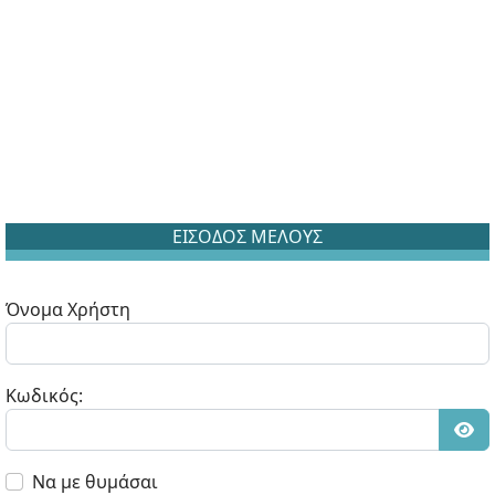
ΕΙΣΟΔΟΣ ΜΕΛΟΥΣ
Όνομα Χρήστη
Κωδικός:
Εμφ
Να με θυμάσαι