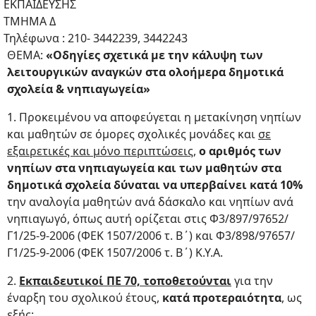
ΕΚΠΑΙΔΕΥΣΗΣ
ΤΜΗΜΑ Δ
Τηλέφωνα : 210- 3442239, 3442243
ΘΕΜΑ:
«Οδηγίες σχετικά με την κάλυψη των
λειτουργικών αναγκών στα ολοήμερα δημοτικά
σχολεία & νηπιαγωγεία»
1. Προκειμένου να αποφεύγεται η μετακίνηση νηπίων
και μαθητών σε όμορες σχολικές μονάδες και
σε
εξαιρετικές και μόνο περιπτώσεις
,
ο αριθμός των
νηπίων στα νηπιαγωγεία και των μαθητών στα
δημοτικά σχολεία δύναται να υπερβαίνει κατά 10%
την αναλογία μαθητών ανά δάσκαλο και νηπίων ανά
νηπιαγωγό, όπως αυτή ορίζεται στις Φ3/897/97652/
Γ1/25-9-2006 (ΦΕΚ 1507/2006 τ. Β΄) και Φ3/898/97657/
Γ1/25-9-2006 (ΦΕΚ 1507/2006 τ. Β΄) Κ.Υ.Α.
2.
Εκπαιδευτικοί ΠΕ 70, τοποθετούνται
για την
έναρξη του σχολικού έτους,
κατά προτεραιότητα
, ως
εξής: