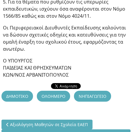
5. Για τα θέματα που ρυθμίζουν τις υπερωρίες
εκπαιδευτικών, ισχύουν όσα αναφέρονται στον Νόμο
1566/85 καθώς και στον Νόμο 4024/11.
Οι Περιφερειακοί Διευθυντές Εκπαίδευσης καλούνται
να δώσουν σχετικές οδηγίες και κατευθύνσεις για την
ομαλή έναρξη του σχολικού έτους, εφαρμόζοντας τα
ανωτέρω.
Ο ΥΠΟΥΡΓΟΣ
ΠΑΙΔΕΙΑΣ ΚΑΙ ΘΡΗΣΚΕΥΜΑΤΩΝ
ΚΩΝ/ΝΟΣ ΑΡΒΑΝΙΤΟΠΟΥΛΟΣ
ΔΗΜΟΤΙΚΟ
ΟΛΟΗΜΕΡΟ
ΝΗΠΙΑΓΩΓΕΙΟ
Προηγούμενο άρθρο: Αξιολόγηση Μαθητών σε Σχολεία ΕΑΕΠ
Αξιολόγηση Μαθητών σε Σχολεία ΕΑΕΠ