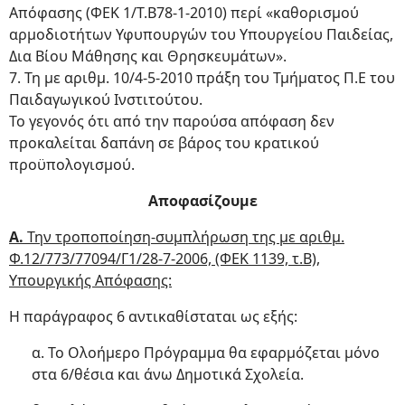
Απόφασης (ΦΕΚ 1/Τ.Β78-1-2010) περί «καθορισμού
αρμοδιοτήτων Υφυπουργών του Υπουργείου Παιδείας,
Δια Βίου Μάθησης και Θρησκευμάτων».
7. Τη με αριθμ. 10/4-5-2010 πράξη του Τμήματος Π.Ε του
Παιδαγωγικού Ινστιτούτου.
Το γεγονός ότι από την παρούσα απόφαση δεν
προκαλείται δαπάνη σε βάρος του κρατικού
προϋπολογισμού.
Αποφασίζουμε
Α.
Την τροποποίηση-συμπλήρωση της με αριθμ.
Φ.12/773/77094/Γ1/28-7-2006, (ΦΕΚ 1139, τ.Β),
Υπουργικής Απόφασης:
Η παράγραφος 6 αντικαθίσταται ως εξής:
α. Το Ολοήμερο Πρόγραμμα θα εφαρμόζεται μόνο
στα 6/θέσια και άνω Δημοτικά Σχολεία.