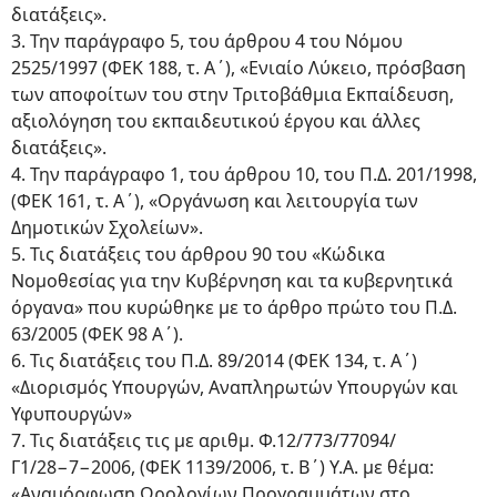
διατάξεις».
3. Την παράγραφο 5, του άρθρου 4 του Νόμου
2525/1997 (ΦΕΚ 188, τ. Α΄), «Ενιαίο Λύκειο, πρόσβαση
των αποφοίτων του στην Τριτοβάθμια Εκπαίδευση,
αξιολόγηση του εκπαιδευτικού έργου και άλλες
διατάξεις».
4. Την παράγραφο 1, του άρθρου 10, του Π.Δ. 201/1998,
(ΦΕΚ 161, τ. Α΄), «Οργάνωση και λειτουργία των
Δημοτικών Σχολείων».
5. Τις διατάξεις του άρθρου 90 του «Κώδικα
Νομοθεσίας για την Κυβέρνηση και τα κυβερνητικά
όργανα» που κυρώθηκε με το άρθρο πρώτο του Π.Δ.
63/2005 (ΦΕΚ 98 Α΄).
6. Τις διατάξεις του Π.Δ. 89/2014 (ΦΕΚ 134, τ. Α΄)
«Διορισμός Υπουργών, Αναπληρωτών Υπουργών και
Υφυπουργών»
7. Τις διατάξεις τις με αριθμ. Φ.12/773/77094/
Γ1/28−7−2006, (ΦΕΚ 1139/2006, τ. Β΄) Υ.Α. με θέμα:
«Αναμόρφωση Ωρολογίων Προγραμμάτων στο