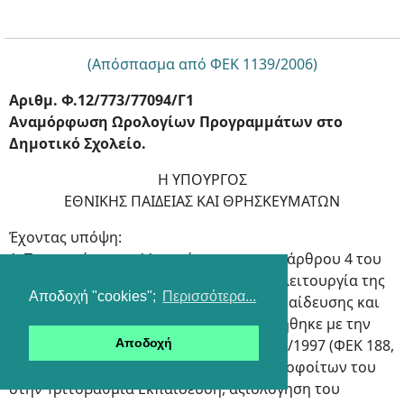
(Απόσπασμα από ΦΕΚ 1139/2006)
Αριθμ. Φ.12/773/77094/Γ1
Αναμόρφωση Ωρολογίων Προγραμμάτων στο
Δημοτικό Σχολείο.
Η YΠΟΥΡΓΟΣ
ΕΘΝΙΚΗΣ ΠΑΙΔΕΙΑΣ ΚΑΙ ΘΡΗΣΚΕΥΜΑΤΩΝ
Έχοντας υπόψη:
1. Την παράγραφο 11, περίπτωση ε, του άρθρου 4 του
ν. 1566/1985, (ΦΕΚ 161, τ.Α΄), «Δομή και λειτουργία της
Αποδοχή "cookies";
Περισσότερα...
Πρωτοβάθμιας και Δευτεροβάθμιας Εκπαίδευσης και
άλλες Διατάξεις», όπως αυτή τροποποιήθηκε με την
παράγραφο 2, του άρθρου 7, του ν. 2525/1997 (ΦΕΚ 188,
Αποδοχή
τ.Α΄), «Ενιαίο Λύκειο, πρόσβαση των αποφοίτων του
στην Τριτοβάθμια Εκπαίδευση, αξιολόγηση του