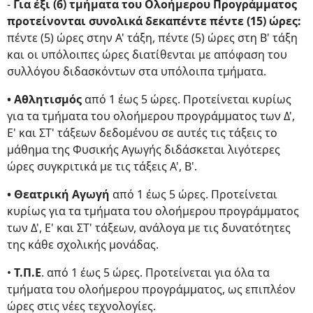
-
Για έξι (6) τμήματα του Ολοήμερου Προγράμματος
προτείνονται συνολικά δεκαπέντε πέντε (15) ώρες:
πέντε (5) ώρες στην Α' τάξη, πέντε (5) ώρες στη Β' τάξη
και οι υπόλοιπες ώρες διατίθενται με απόφαση του
συλλόγου διδασκόντων στα υπόλοιπα τμήματα.
• Αθλητισμός
από 1 έως 5 ώρες. Προτείνεται κυρίως
για τα τμήματα του ολοήμερου προγράμματος των Δ',
Ε' και ΣΤ' τάξεων δεδομένου σε αυτές τις τάξεις το
μάθημα της Φυσικής Αγωγής διδάσκεται λιγότερες
ώρες συγκριτικά με τις τάξεις Α', Β'.
• Θεατρική Αγωγή
από 1 έως 5 ώρες. Προτείνεται
κυρίως για τα τμήματα του ολοήμερου προγράμματος
των Δ', Ε' και ΣΤ' τάξεων, ανάλογα με τις δυνατότητες
της κάθε σχολικής μονάδας.
•
Τ.Π.Ε
. από 1 έως 5 ώρες. Προτείνεται για όλα τα
τμήματα του ολοήμερου προγράμματος, ως επιπλέον
ώρες στις νέες τεχνολογίες.