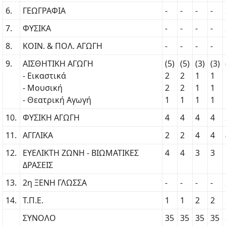
6.
ΓΕΩΓΡΑΦΙΑ
-
-
-
-
7.
ΦΥΣΙΚΑ
-
-
-
-
8.
ΚΟΙΝ. & ΠΟΛ. ΑΓΩΓΗ
-
-
-
-
9.
ΑΙΣΘΗΤΙΚΗ ΑΓΩΓΗ
(5)
(5)
(3)
(3)
- Εικαστικά
2
2
1
1
- Μουσική
2
2
1
1
- Θεατρική Αγωγή
1
1
1
1
10.
ΦΥΣΙΚΗ ΑΓΩΓΗ
4
4
4
4
11.
ΑΓΓΛΙΚΑ
2
2
4
4
12.
ΕΥΕΛΙΚΤΗ ΖΩΝΗ - ΒΙΩΜΑΤΙΚΕΣ
4
4
3
3
ΔΡΑΣΕΙΣ
13.
2η ΞΕΝΗ ΓΛΩΣΣΑ
-
-
-
-
14.
Τ.Π.Ε.
1
1
2
2
ΣΥΝΟΛΟ
35
35
35
35