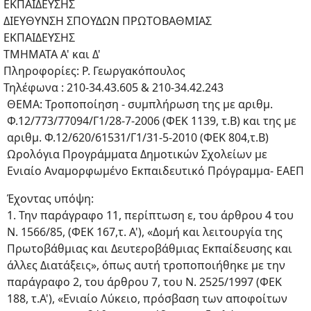
ΕΚΠΑΙΔΕΥΣΗΣ
ΔΙΕΥΘΥΝΣΗ ΣΠΟΥΔΩΝ ΠΡΩΤΟΒΑΘΜΙΑΣ
ΕΚΠΑΙΔΕΥΣΗΣ
ΤΜΗΜΑΤΑ Α' και Δ'
Πληροφορίες: Ρ. Γεωργακόπουλος
Τηλέφωνα : 210-34.43.605 & 210-34.42.243
ΘΕΜΑ: Τροποποίηση - συμπλήρωση της με αριθμ.
Φ.12/773/77094/Γ1/28-7-2006 (ΦΕΚ 1139, τ.Β) και της με
αριθμ. Φ.12/620/61531/Γ1/31-5-2010 (ΦΕΚ 804,τ.Β)
Ωρολόγια Προγράμματα Δημοτικών Σχολείων με
Ενιαίο Αναμορφωμένο Εκπαιδευτικό Πρόγραμμα- ΕΑΕΠ
Έχοντας υπόψη:
1. Την παράγραφο 11, περίπτωση ε, του άρθρου 4 του
Ν. 1566/85, (ΦΕΚ 167,τ. Α'), «Δομή και λειτουργία της
Πρωτοβάθμιας και Δευτεροβάθμιας Εκπαίδευσης και
άλλες Διατάξεις», όπως αυτή τροποποιήθηκε με την
παράγραφο 2, του άρθρου 7, του Ν. 2525/1997 (ΦΕΚ
188, τ.Α'), «Ενιαίο Λύκειο, πρόσβαση των αποφοίτων