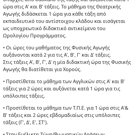
ώρα στις Α' και Β' τάξεις. Το μάθημα της Θεατρικής
Αγωγής διδάσκεται 1 ώρα για κάθε τάξη από
εκπαιδευτικό του αντίστοιχου κλάδου και εισάγεται
ως υποχρεωτικό διδακτικό αντικείμενο του
Ωρολογίου Προγράμματος.
• Οι ώρες του μαθήματος της Φυσικής Αγωγής
αυξάνονται κατά 2 για τις Α', Β', Γ' και Δ' τάξεις.
Στις τάξεις Α', Β', Γ', Δ' η μία διδακτική ώρα της Φυσικής
Αγωγής θα διατίθεται για Χορούς.
• Προστίθεται το μάθημα των Αγγλικών στις Α' και Β'
τάξεις για 2 ώρες και αυξάνεται κατά 1 ώρα για τις
υπόλοιπες τάξεις.
• Προστίθεται το μάθημα των Τ.Π.Ε. για 1 ώρα στις Α'&
Β' τάξεις και 2 ώρες εβδομαδιαίως στις υπόλοιπες
τάξεις (Γ', Δ', Ε', ΣΤ').
• Στην Ευέλικτη Ζώνη/Βιωματικών Δράσεων