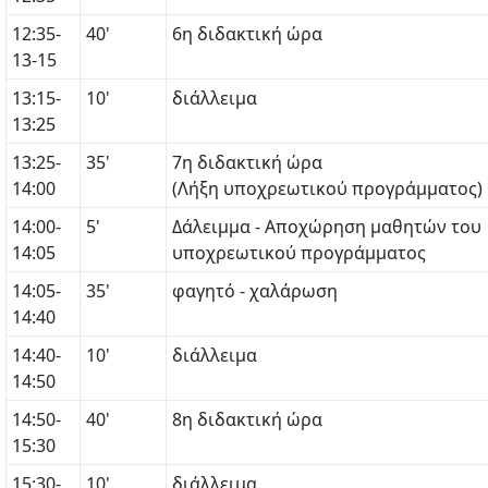
12:35-
40'
6η διδακτική ώρα
13-15
13:15-
10'
διάλλειμα
13:25
13:25-
35'
7η διδακτική ώρα
14:00
(Λήξη υποχρεωτικού προγράμματος)
14:00-
5'
Δάλειμμα - Αποχώρηση μαθητών του
14:05
υποχρεωτικού προγράμματος
14:05-
35'
φαγητό - χαλάρωση
14:40
14:40-
10'
διάλλειμα
14:50
14:50-
40'
8η διδακτική ώρα
15:30
15:30-
10'
διάλλειμα