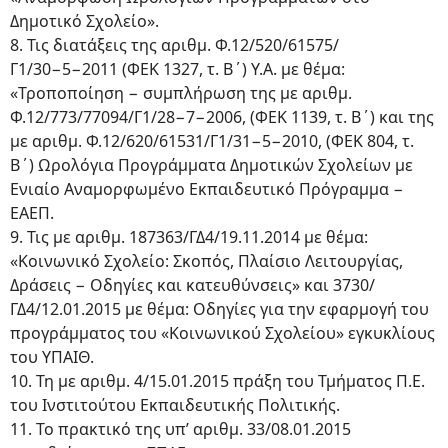
Δημοτικό Σχολείο».
8. Τις διατάξεις της αριθμ. Φ.12/520/61575/
Γ1/30−5−2011 (ΦΕΚ 1327, τ. Β΄) Υ.Α. με θέμα:
«Τροποποίηση − συμπλήρωση της με αριθμ.
Φ.12/773/77094/Γ1/28−7−2006, (ΦΕΚ 1139, τ. Β΄) και της
με αριθμ. Φ.12/620/61531/Γ1/31−5−2010, (ΦΕΚ 804, τ.
Β΄) Ωρολόγια Προγράμματα Δημοτικών Σχολείων με
Ενιαίο Αναμορφωμένο Εκπαιδευτικό Πρόγραμμα −
ΕΑΕΠ.
9. Τις με αριθμ. 187363/ΓΔ4/19.11.2014 με θέμα:
«Κοινωνικό Σχολείο: Σκοπός, Πλαίσιο Λειτουργίας,
Δράσεις − Οδηγίες και κατευθύνσεις» και 3730/
ΓΔ4/12.01.2015 με θέμα: Οδηγίες για την εφαρμογή του
προγράμματος του «Κοινωνικού Σχολείου» εγκυκλίους
του ΥΠΑΙΘ.
10. Τη με αριθμ. 4/15.01.2015 πράξη του Τμήματος Π.Ε.
του Iνστιτούτου Εκπαιδευτικής Πολιτικής.
11. Το πρακτικό της υπ’ αριθμ. 33/08.01.2015