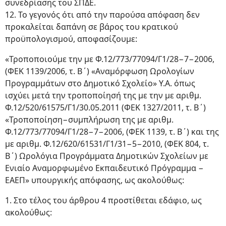
συνεδρίασης του ΣΠΔΕ.
12. Το γεγονός ότι από την παρούσα απόφαση δεν
προκαλείται δαπάνη σε βάρος του κρατικού
προϋπολογισμού, αποφασίζουμε:
«Τροποποιούμε την με Φ.12/773/77094/Γ1/28−7−2006,
(ΦΕΚ 1139/2006, τ. Β΄) «Αναμόρφωση Ωρολογίων
Προγραμμάτων στο Δημοτικό Σχολείο» Υ.Α. όπως
ισχύει μετά την τροποποίησή της με την με αριθμ.
Φ.12/520/61575/Γ1/30.05.2011 (ΦΕΚ 1327/2011, τ. Β΄)
«Τροποποίηση−συμπλήρωση της με αριθμ.
Φ.12/773/77094/Γ1/28−7−2006, (ΦΕΚ 1139, τ. Β΄) και της
με αριθμ. Φ.12/620/61531/Γ1/31−5−2010, (ΦΕΚ 804, τ.
Β΄) Ωρολόγια Προγράμματα Δημοτικών Σχολείων με
Ενιαίο Αναμορφωμένο Εκπαιδευτικό Πρόγραμμα −
ΕΑΕΠ» υπουργικής απόφασης, ως ακολούθως:
1. Στο τέλος του άρθρου 4 προστίθεται εδάφιο, ως
ακολούθως: