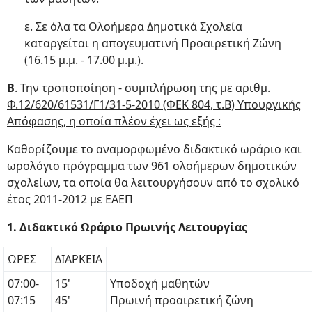
ε. Σε όλα τα Ολοήμερα Δημοτικά Σχολεία
καταργείται η απογευματινή Προαιρετική Ζώνη
(16.15 μ.μ. - 17.00 μ.μ.).
Β
. Την τροποποίηση - συμπλήρωση της με αριθμ.
Φ.12/620/61531/Γ1/31-5-2010 (ΦΕΚ 804, τ.Β) Υπουργικής
Απόφασης, η οποία πλέον έχει ως εξής :
Καθορίζουμε το αναμορφωμένο διδακτικό ωράριο και
ωρολόγιο πρόγραμμα των 961 ολοήμερων δημοτικών
σχολείων, τα οποία θα λειτουργήσουν από το σχολικό
έτος 2011-2012 με ΕΑΕΠ
1. Διδακτικό Ωράριο Πρωινής Λειτουργίας
ΩΡΕΣ
ΔΙΑΡΚΕΙΑ
07:00-
15'
Υποδοχή μαθητών
07:15
45'
Πρωινή προαιρετική ζώνη