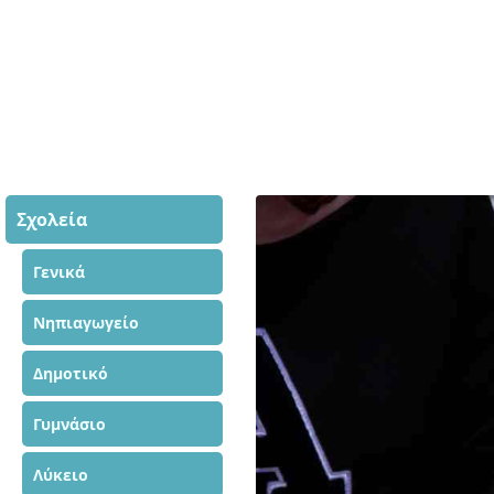
Σχολεία
Γενικά
Νηπιαγωγείο
Δημοτικό
Γυμνάσιο
Λύκειο