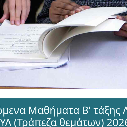
όμενα Μαθήματα Β' τάξης 
ΥΛ (Τράπεζα θεμάτων) 202