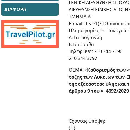
ΓΕΝΙΚΗ ΔΙΕΥΘΥΝΣΗ ΣΠΟΥΔ
ΔΙΑΦΟΡΑ
ΔΙΕΥΘΥΝΣΗ ΕΙΔΙΚΗΣ ΑΓΩΓΗΣ
ΤΜΗΜΑ Α΄
Ε-mail: deae1(ΣΤΟ)minedu.g
Πληροφορίες: Ε. Παναγιωτ
Α. Γατσογιάννη
Β.Τσιούρβα
Τηλέφωνο: 210 344 2190
210 344 3797
ΘΕΜΑ: «
Καθορισμός των «
τάξης
των Λυκείων των ΕΝ
της
εξεταστέας ύλης και 
άρθρου
9 του ν. 4692/2020 
Έχοντας υπόψη:
(...)