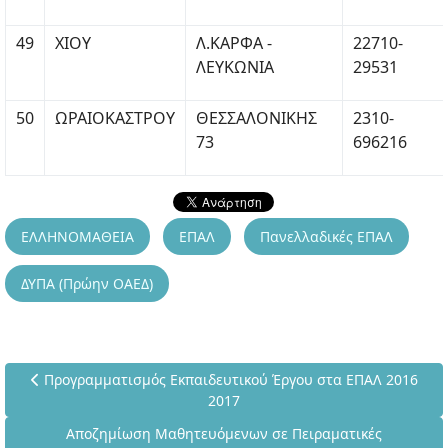
49
ΧΙΟΥ
Λ.ΚΑΡΦΑ -
22710-
ΛΕΥΚΩΝΙΑ
29531
50
ΩΡΑΙΟΚΑΣΤΡΟΥ
ΘΕΣΣΑΛΟΝΙΚΗΣ
2310-
73
696216
ΕΛΛΗΝΟΜΑΘΕΙΑ
ΕΠΑΛ
Πανελλαδικές ΕΠΑΛ
ΔΥΠΑ (Πρώην ΟΑΕΔ)
Προηγούμενο άρθρο: Προγραμματισμός Εκπαιδευτικού Έργου 
Προγραμματισμός Εκπαιδευτικού Έργου στα ΕΠΑΛ 2016
2017
Επόμενο άρθρο: Αποζημίωση Μαθητευόμενων σε Πειραμα
Αποζημίωση Μαθητευόμενων σε Πειραματικές