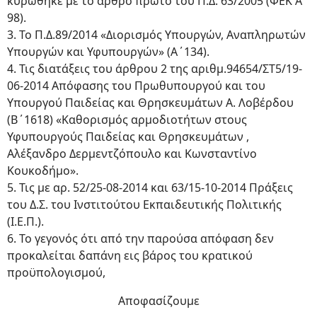
κυρώθηκε με το άρθρο πρώτο του Π.Δ. 63/2005 (ΦΕΚ Α΄
98).
3. Το Π.Δ.89/2014 «Διορισμός Υπουργών, Αναπληρωτών
Υπουργών και Υφυπουργών» (Α΄134).
4. Τις διατάξεις του άρθρου 2 της αριθμ.94654/ΣΤ5/19-
06-2014 Απόφασης του Πρωθυπουργού και του
Υπουργού Παιδείας και Θρησκευμάτων Α. Λοβέρδου
(Β΄1618) «Καθορισμός αρμοδιοτήτων στους
Υφυπουργούς Παιδείας και Θρησκευμάτων ,
Αλέξανδρο Δερμεντζόπουλο και Κωνσταντίνο
Κουκοδήμο».
5. Τις με αρ. 52/25-08-2014 και 63/15-10-2014 Πράξεις
του Δ.Σ. του Ινστιτούτου Εκπαιδευτικής Πολιτικής
(Ι.Ε.Π.).
6. Το γεγονός ότι από την παρούσα απόφαση δεν
προκαλείται δαπάνη εις βάρος του κρατικού
προϋπολογισμού,
Αποφασίζουμε