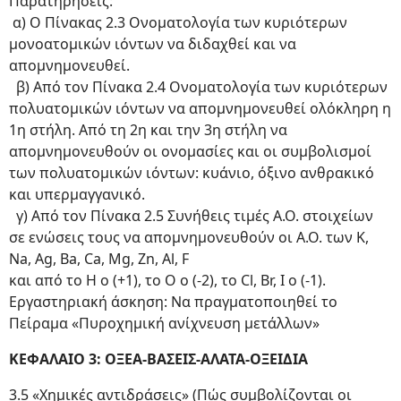
Παρατηρήσεις:
α) Ο Πίνακας 2.3 Ονοματολογία των κυριότερων
μονοατομικών ιόντων να διδαχθεί και να
απομνημονευθεί.
β) Από τον Πίνακα 2.4 Ονοματολογία των κυριότερων
πολυατομικών ιόντων να απομνημονευθεί ολόκληρη η
1η στήλη. Από τη 2η και την 3η στήλη να
απομνημονευθούν οι ονομασίες και οι συμβολισμοί
των πολυατομικών ιόντων: κυάνιο, όξινο ανθρακικό
και υπερμαγγανικό.
γ) Από τον Πίνακα 2.5 Συνήθεις τιμές Α.Ο. στοιχείων
σε ενώσεις τους να απομνημονευθούν οι Α.Ο. των K,
Na, Ag, Ba, Ca, Mg, Zn, Al, F
και από το Η ο (+1), το Ο ο (-2), το Cl, Br, I ο (-1).
Εργαστηριακή άσκηση: Να πραγματοποιηθεί το
Πείραμα «Πυροχημική ανίχνευση μετάλλων»
ΚΕΦΑΛΑΙΟ 3: ΟΞΕΑ-ΒΑΣΕΙΣ-ΑΛΑΤΑ-ΟΞΕΙΔΙΑ
3.5 «Χημικές αντιδράσεις» (Πώς συμβολίζονται οι