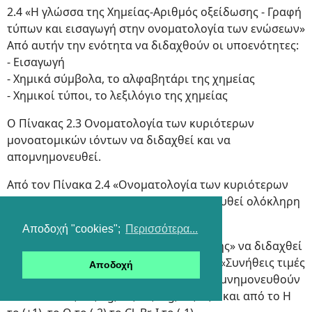
2.4 «Η γλώσσα της Χημείας-Αριθμός οξείδωσης - Γραφή
τύπων και εισαγωγή στην ονοματολογία των ενώσεων»
Από αυτήν την ενότητα να διδαχθούν οι υποενότητες:
- Εισαγωγή
- Χημικά σύμβολα, το αλφαβητάρι της χημείας
- Χημικοί τύποι, το λεξιλόγιο της χημείας
Ο Πίνακας 2.3 Ονοματολογία των κυριότερων
μονοατομικών ιόντων να διδαχθεί και να
απομνημονευθεί.
Από τον Πίνακα 2.4 «Ονοματολογία των κυριότερων
πολυατομικών ιόντων» να απομνημονευθεί ολόκληρη
η πρώτη στήλη.
Αποδοχή "cookies";
Περισσότερα...
Από την παράγραφο «Αριθμός οξείδωσης» να διδαχθεί
μόνο ο ορισμός και από τον Πίνακα 2.5 «Συνήθεις τιμές
Αποδοχή
Α.Ο. στοιχείων σε ενώσεις τους» να απομνημονευθούν
οι Α.Ο. των K, Na, Ag, Ba, Ca, Mg, Zn, Al, F και από το Η