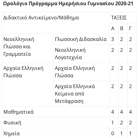
Ωρολόγιο Πρόγραμμα Ημερήσιου Γυμνασίου 2020-21
Διδακτικό Αντικείμενο/Μάθημα
ΤΑΞΕΙΣ
Α
Β
Γ
Νεοελληνική
Γλωσσική Διδασκαλία
3
2
2
Γλώσσα και
Νεοελληνική
2
2
2
Γραμματεία
Λογοτεχνία
Αρχαία Ελληνική
Αρχαία Ελληνική
2
2
2
Γλώσσα
Γλώσσα
Αρχαία Ελληνικά
2
2
2
Κείμενα από
Μετάφραση
Μαθηματικά
4
4
4
Φυσική
1
2
2
Χημεία
0
1
1