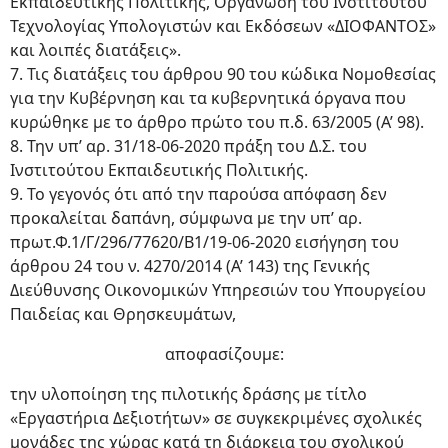
Εκπαιδευτικής Πολιτικής, Οργάνωση του Ινστιτούτου
Τεχνολογίας Υπολογιστών και Εκδόσεων «ΔΙΟΦΑΝΤΟΣ»
και λοιπές διατάξεις».
7. Τις διατάξεις του άρθρου 90 του κώδικα Νομοθεσίας
για την Κυβέρνηση και τα κυβερνητικά όργανα που
κυρώθηκε με το άρθρο πρώτο του π.δ. 63/2005 (Α’ 98).
8. Την υπ’ αρ. 31/18-06-2020 πράξη του Δ.Σ. του
Ινστιτούτου Εκπαιδευτικής Πολιτικής.
9. Το γεγονός ότι από την παρούσα απόφαση δεν
προκαλείται δαπάνη, σύμφωνα με την υπ’ αρ.
πρωτ.Φ.1/Γ/296/77620/Β1/19-06-2020 εισήγηση του
άρθρου 24 του ν. 4270/2014 (Α’ 143) της Γενικής
Διεύθυνσης Οικονομικών Υπηρεσιών του Υπουργείου
Παιδείας και Θρησκευμάτων,
αποφασίζουμε:
την υλοποίηση της πιλοτικής δράσης με τίτλο
«Εργαστήρια Δεξιοτήτων» σε συγκεκριμένες σχολικές
μονάδες της χώρας κατά τη διάρκεια του σχολικού