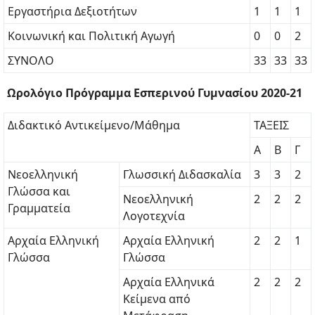
Εργαστήρια Δεξιοτήτων
1
1
1
Κοινωνική και Πολιτική Αγωγή
0
0
2
ΣΥΝΟΛΟ
33
33
33
Ωρολόγιο Πρόγραμμα Εσπερινού Γυμνασίου 2020-21
Διδακτικό Αντικείμενο/Μάθημα
ΤΑΞΕΙΣ
Α
Β
Γ
Νεοελληνική
Γλωσσική Διδασκαλία
3
3
2
Γλώσσα και
Νεοελληνική
2
2
2
Γραμματεία
Λογοτεχνία
Αρχαία Ελληνική
Αρχαία Ελληνική
2
2
1
Γλώσσα
Γλώσσα
Αρχαία Ελληνικά
2
2
2
Κείμενα από