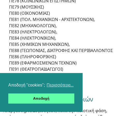
ΠΕ78 (ΚΟΙΝΩΝΙΚΩΝ ΕΠΙΣΤΗΜΩΝ)
ΠΕ79 (ΜΟΥΣΙΚΗΣ)
ΠΕ80 (ΟΙΚΟΝΟΜΙΑΣ)
ΠΕ81 (ΠΟΛ. ΜΗΧΑΝΙΚΩΝ - ΑΡΧΙΤΕΚΤΟΝΩΝ),
ΠΕ82 (ΜΗΧΑΝΟΛΟΓΩΝ),
ΠΕ83 (ΗΛΕΚΤΡΟΛΟΓΩΝ),
ΠΕ84 (ΗΛΕΚΤΡΟΝΙΚΩΝ),
ΠΕ85 (ΧΗΜΙΚΩΝ ΜΗΧΑΝΙΚΩΝ),
ΠΕ88 (ΓΕΩΠΟΝΙΑΣ, ΔΙΑΤΡΟΦΗΣ ΚΑΙ ΠΕΡΙΒΑΛΛΟΝΤΟΣ
ΠΕ86 (ΠΛΗΡΟΦΟΡΙΚΗΣ)
ΠΕ89 (ΕΦΑΡΜΟΣΜΕΝΩΝ ΤΕΧΝΩΝ)
ΠΕ91 (ΘΕΑΤΡΟΠΑΙΔΑΓΩΓΟΙ)
Β’ Ανάθεση:
Όλες οι άλλες ειδικότητες
Αποδοχή "cookies";
Περισσότερα...
8. Αξιολόγηση μαθητών/τριών
Αποδοχή
Τα Εργαστήρια Δεξιοτήτων, κατά την πιλοτική φάση,