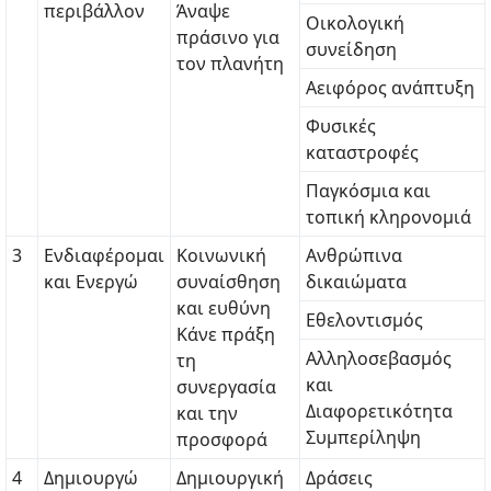
περιβάλλον
Άναψε
Οικολογική
πράσινο για
συνείδηση
τον πλανήτη
Αειφόρος ανάπτυξη
Φυσικές
καταστροφές
Παγκόσμια και
τοπική κληρονομιά
3
Ενδιαφέρομαι
Κοινωνική
Ανθρώπινα
και Ενεργώ
συναίσθηση
δικαιώματα
και ευθύνη
Eθελοντισμός
Κάνε πράξη
Αλληλοσεβασμός
τη
και
συνεργασία
Διαφορετικότητα
και την
Συμπερίληψη
προσφορά
4
Δημιουργώ
Δημιουργική
Δράσεις