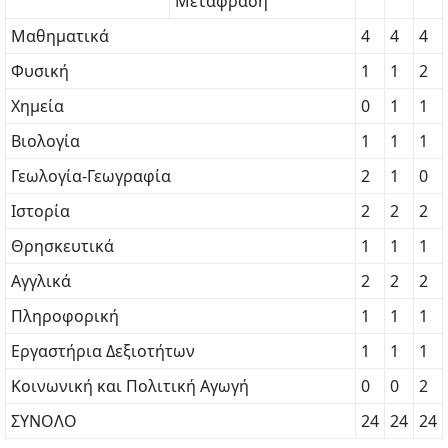
Μετάφραση
Μαθηματικά
4
4
4
Φυσική
1
1
2
Χημεία
0
1
1
Βιολογία
1
1
1
Γεωλογία-Γεωγραφία
2
1
0
Ιστορία
2
2
2
Θρησκευτικά
1
1
1
Αγγλικά
2
2
2
Πληροφορική
1
1
1
Εργαστήρια Δεξιοτήτων
1
1
1
Κοινωνική και Πολιτική Αγωγή
0
0
2
ΣΥΝΟΛΟ
24
24
24