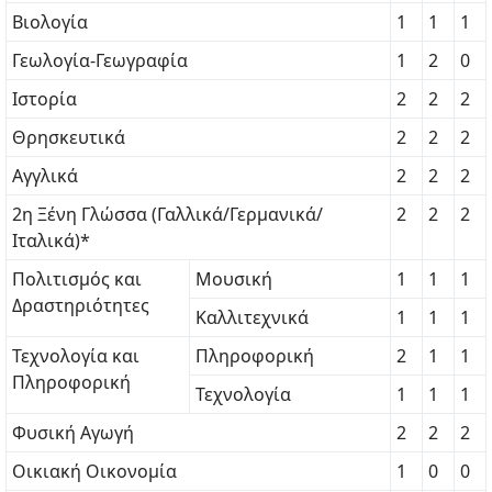
Βιολογία
1
1
1
Γεωλογία-Γεωγραφία
1
2
0
Ιστορία
2
2
2
Θρησκευτικά
2
2
2
Αγγλικά
2
2
2
2η Ξένη Γλώσσα (Γαλλικά/Γερμανικά/
2
2
2
Ιταλικά)*
Πολιτισμός και
Μουσική
1
1
1
Δραστηριότητες
Καλλιτεχνικά
1
1
1
Τεχνολογία και
Πληροφορική
2
1
1
Πληροφορική
Τεχνολογία
1
1
1
Φυσική Αγωγή
2
2
2
Οικιακή Οικονομία
1
0
0