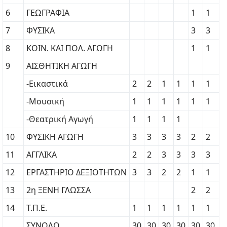
6
ΓΕΩΓΡΑΦΙΑ
1
1
7
ΦΥΣΙΚΑ
3
3
8
ΚΟΙΝ. ΚΑΙ ΠΟΛ. ΑΓΩΓΗ
1
1
9
ΑΙΣΘΗΤΙΚΗ ΑΓΩΓΗ
-Εικαστικά
2
2
1
1
1
1
-Μουσική
1
1
1
1
1
1
-Θεατρική Αγωγή
1
1
1
1
10
ΦΥΣΙΚΗ ΑΓΩΓΗ
3
3
3
3
2
2
11
ΑΓΓΛΙΚΑ
2
2
3
3
3
3
12
ΕΡΓΑΣΤΗΡΙΟ ΔΕΞΙΟΤΗΤΩΝ
3
3
2
2
1
1
13
2η ΞΕΝΗ ΓΛΩΣΣΑ
2
2
14
Τ.Π.Ε.
1
1
1
1
1
1
ΣΥΝΟΛΟ
30
30
30
30
30
30