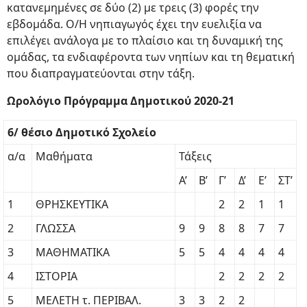
κατανεμημένες σε δύο (2) με τρεις (3) φορές την
εβδομάδα. Ο/Η νηπιαγωγός έχει την ευελιξία να
επιλέγει ανάλογα με το πλαίσιο και τη δυναμική της
ομάδας, τα ενδιαφέροντα των νηπίων και τη θεματική
που διαπραγματεύονται στην τάξη.
Ωρολόγιο Πρόγραμμα Δημοτικού 2020-21
6/ θέσιο Δημοτικό Σχολείο
α/α
Μαθήματα
Τάξεις
Α’
Β’
Γ’
Δ’
Ε’
ΣΤ’
1
ΘΡΗΣΚΕΥΤΙΚΑ
2
2
1
1
2
ΓΛΩΣΣΑ
9
9
8
8
7
7
3
ΜΑΘΗΜΑΤΙΚΑ
5
5
4
4
4
4
4
ΙΣΤΟΡΙΑ
2
2
2
2
5
ΜΕΛΕΤΗ τ. ΠΕΡΙΒΑΛ.
3
3
2
2