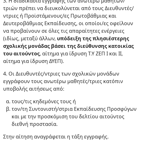
3. Η διαδικασία εγγραφής των ανωτέρω μαθητών/
τριών πρέπει να διευκολύνεται από τους Διευθυντές/
ντριες ή Προϊστάμενους/ες Πρωτοβάθμιας και
Δευτεροβάθμιας Εκπαίδευσης, οι οποίοι/ες οφείλουν
να προβαίνουν σε όλες τις απαραίτητες ενέργειες
(ιδίως, μεταξύ άλλων,
υπόδειξη της πλησιέστερης
σχολικής μονάδας βάσει της διεύθυνσης κατοικίας
του αιτούντος
, αίτημα για ίδρυση Τ.Υ ΖΕΠ Ι και II,
αίτημα για ίδρυση ΔΥΕΠ).
4. Οι Διευθυντές/ντριες των σχολικών μονάδων
εγγράφουν τους ανωτέρω μαθητές/τριες κατόπιν
υποβολής αιτήσεως από:
τους/τις κηδεμόνες τους ή
τον/τη Συντονιστή/στρια Εκπαίδευσης Προσφύγων
και με την προσκόμιση του δελτίου αιτούντος
διεθνή προστασία.
Στην αίτηση αναγράφεται η τάξη εγγραφής.