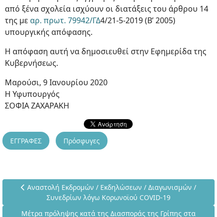
από ξένα σχολεία ισχύουν οι διατάξεις του άρθρου 14
της με
αρ. πρωτ. 79942/ΓΔ
4/21-5-2019 (Β’ 2005)
υπουργικής απόφασης.
Η απόφαση αυτή να δημοσιευθεί στην Εφημερίδα της
Κυβερνήσεως.
Μαρούσι, 9 Iανουρίου 2020
Η Υφυπουργός
ΣΟΦΙΑ ΖΑΧΑΡΑΚΗ
ΕΓΓΡΑΦΕΣ
Πρόσφυγες
Προηγούμενο άρθρο: Αναστολή Εκδρομών / Εκδηλώσεων / Δ
Αναστολή Εκδρομών / Εκδηλώσεων / Διαγωνισμών /
Συνεδρίων λόγω Κορωνοϊού COVID-19
Επόμενο άρθρο: Μέτρα πρόληψης κατά της Διασποράς της Γ
Μέτρα πρόληψης κατά της Διασποράς της Γρίπης στα