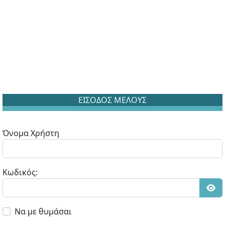
ΕΙΣΟΔΟΣ ΜΕΛΟΥΣ
Όνομα Χρήστη
Κωδικός:
Εμφ
Να με θυμάσαι