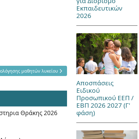
για Διορισμό
Εκπαιδευτικών
2026
60/2006 περί αξιολόγησης μαθητών λυκείου
ξιολόγησης μαθητών λυκείου
Αποσπάσεις
Ειδικού
Προσωπικού ΕΕΠ /
ΕΒΠ 2026 2027 (Γ'
φάση)
στηρια Θράκης 2026