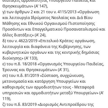
διατάξεις αρμοδιότητας Υπουργείου Παιδείας και
Θρησκευμάτων» (Α’ 147),
γ) των άρθρων 2 και 21 του ν. 4115/2013 «Οργάνωση
και λειτουργία Ιδρύματος Νεολαίας και Διά Βίου
Μάθησης και Εθνικού Οργανισμού Πιστοποίησης
Προσόντων και Επαγγελματικού Προσανατολισμού και
άλλες διατάξεις» (Α’ 24),
δ) του ν. 4622/2019 «Επιτελικό Κράτος: οργάνωση,
λειτουργία και διαφάνεια της Κυβέρνησης, των
κυβερνητικών οργάνων και της κεντρικής δημόσιας
διοίκησης» (Α’ 133),
ε) του π.δ. 18/2018 «Οργανισμός Υπουργείου Παιδείας,
Έρευνας και Θρησκευμάτων» (Α’ 31),
στ) του π.δ. 81/2019 «Σύσταση, συγχώνευση,
μετονομασία και κατάργηση Υπουργείων και
καθορισμός των αρμοδιοτήτων τους - Μεταφορά
υπηρεσιών και αρμοδιοτήτων μεταξύ Υπουργείων» (Α’
119),
ζ) του π.δ. 83/2019 «Διορισμός Αντιπροέδρου της