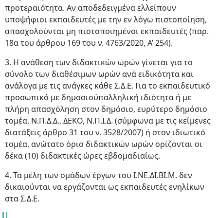
προτεραιότητα. Αν αποδεδειγμένα ελλείπουν
υποψήφιοι εκπαιδευτές με την εν λόγω πιστοποίηση,
απασχολούνται μη πιστοποιημένοι εκπαιδευτές (παρ.
18α του άρθρου 169 του ν. 4763/2020, Α’ 254).
3. Η ανάθεση των διδακτικών ωρών γίνεται για το
σύνολο των διαθέσιμων ωρών ανά ειδικότητα και
ανάλογα με τις ανάγκες κάθε Σ.Δ.Ε. Για το εκπαιδευτικό
προσωπικό με δημοσιοϋπαλληλική ιδιότητα ή με
πλήρη απασχόληση στον δημόσιο, ευρύτερο δημόσιο
τομέα, Ν.Π.Δ.Δ., ΔΕΚΟ, Ν.Π.Ι.Δ. (σύμφωνα με τις κείμενες
διατάξεις άρθρο 31 του ν. 3528/2007) ή στον ιδιωτικό
τομέα, ανώτατο όριο διδακτικών ωρών ορίζονται οι
δέκα (10) διδακτικές ώρες εβδομαδιαίως.
4. Τα μέλη των ομάδων έργων του Ι.ΝΕ.ΔΙ.ΒΙ.Μ. δεν
δικαιούνται να εργάζονται ως εκπαιδευτές ενηλίκων
στα Σ.Δ.Ε.