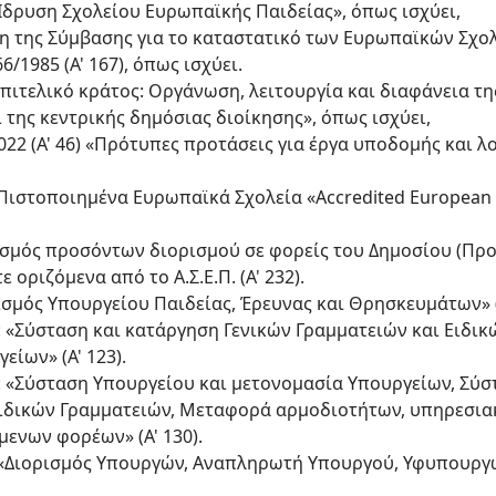
 «Ίδρυση Σχολείου Ευρωπαϊκής Παιδείας», όπως ισχύει,
ση της Σύμβασης για το καταστατικό των Ευρωπαϊκών Σχολε
6/1985 (Α' 167), όπως ισχύει.
«Επιτελικό κράτος: Οργάνωση, λειτουργία και διαφάνεια τ
της κεντρικής δημόσιας διοίκησης», όπως ισχύει,
/2022 (Α' 46) «Πρότυπες προτάσεις για έργα υποδομής και λ
 Πιστοποιημένα Ευρωπαϊκά Σχολεία «Accredited European S
ρισμός προσόντων διορισμού σε φορείς του Δημοσίου (Πρ
 οριζόμενα από το Α.Σ.Ε.Π. (Α' 232).
νισμός Υπουργείου Παιδείας, Έρευνας και Θρησκευμάτων» (Α
μα: «Σύσταση και κατάργηση Γενικών Γραμματειών και Ειδι
είων» (Α' 123).
έμα: «Σύσταση Υπουργείου και μετονομασία Υπουργείων, Σύ
Ειδικών Γραμματειών, Μεταφορά αρμοδιοτήτων, υπηρεσι
ενων φορέων» (Α' 130).
 44) «Διορισμός Υπουργών, Αναπληρωτή Υπουργού, Υφυπουρ