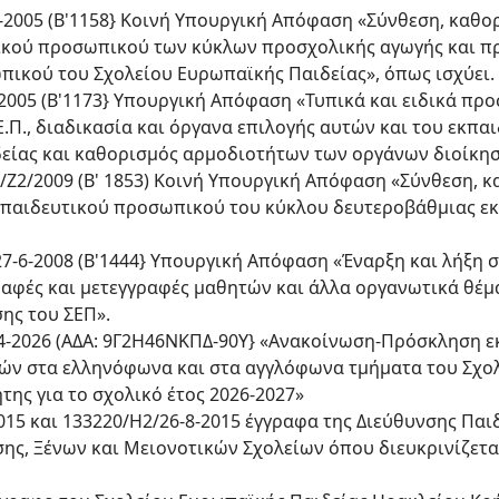
-8-2005 (Β'1158} Κοινή Υπουργική Απόφαση «Σύνθεση, καθ
ικού προσωπικού των κύκλων προσχολικής αγωγής και π
πικού του Σχολείου Ευρωπαϊκής Παιδείας», όπως ισχύει.
8-2005 (Β'1173} Υπουργική Απόφαση «Τυπικά και ειδικά πρ
.Π., διαδικασία και όργανα επιλογής αυτών και του εκπ
είας και καθορισμός αρμοδιοτήτων των οργάνων διοίκησή
381/Ζ2/2009 (Β' 1853) Κοινή Υπουργική Απόφαση «Σύνθεση, 
παιδευτικού προσωπικού του κύκλου δευτεροβάθμιας εκ
/27-6-2008 (Β'1444} Υπουργική Απόφαση «Έναρξη και λήξη 
ραφές και μετεγγραφές μαθητών και άλλα οργανωτικά θέμ
ης του ΣΕΠ».
16-4-2026 (ΑΔΑ: 9Γ2Η46ΝΚΠΔ-90Υ} «Ανακοίνωση-Πρόσκληση
ών στα ελληνόφωνα και στα αγγλόφωνα τμήματα του Σχο
της για το σχολικό έτος 2026-2027»
-2015 και 133220/Η2/26-8-2015 έγγραφα της Διεύθυνσης Πα
ης, Ξένων και Μειονοτικών Σχολείων όπου διευκρινίζετα