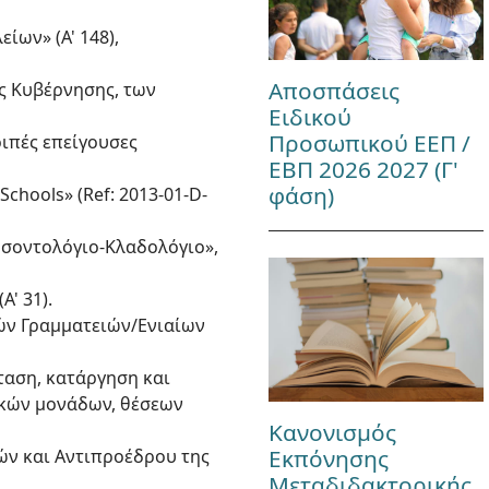
ίων» (Α' 148),
Αποσπάσεις
ης Κυβέρνησης, των
Ειδικού
Προσωπικού ΕΕΠ /
οιπές επείγουσες
ΕΒΠ 2026 2027 (Γ'
φάση)
chools» (Ref: 2013-01-D-
οσοντολόγιο-Κλαδολόγιο»,
' 31).
κών Γραμματειών/Ενιαίων
σταση, κατάργηση και
ακών μονάδων, θέσεων
Κανονισμός
Εκπόνησης
γών και Αντιπροέδρου της
Μεταδιδακτορικής