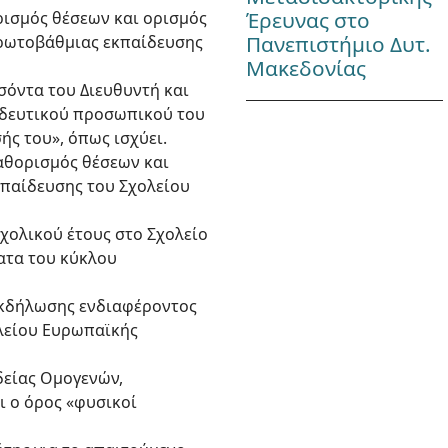
Έρευνας στο
ορισμός θέσεων και ορισμός
Πανεπιστήμιο Δυτ.
ρωτοβάθμιας εκπαίδευσης
Μακεδονίας
οσόντα του Διευθυντή και
αιδευτικού προσωπικού του
ς του», όπως ισχύει.
καθορισμός θέσεων και
παίδευσης του Σχολείου
σχολικού έτους στο Σχολείο
ατα του κύκλου
 εκδήλωσης ενδιαφέροντος
λείου Ευρωπαϊκής
ιδείας Ομογενών,
ι ο όρος «φυσικοί