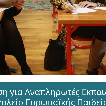
η για Αναπληρωτές Εκπαι
χολείο Ευρωπαϊκής Παιδεί