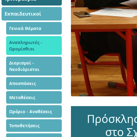
Εκπαιδευτικοί
Γενικά Θέματα
Αναπληρωτές -
Ωρομίσθιοι
Διορισμοί -
Νεοδιόριστοι
Αποσπάσεις
Μεταθέσεις
Ωράριο - Αναθέσεις
Πρόσκλησ
Τοποθετήσεις
στο Σ