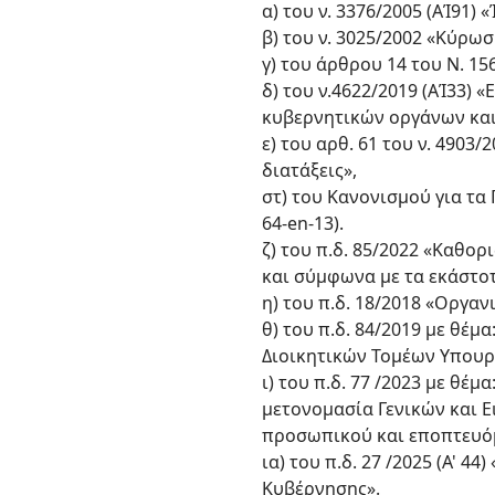
α) του ν. 3376/2005 (ΑΊ91)
β) του ν. 3025/2002 «Κύρω
γ) του άρθρου 14 του Ν. 156
δ) του ν.4622/2019 (ΑΊ33) 
κυβερνητικών οργάνων και 
ε) του αρθ. 61 του ν. 4903
διατάξεις»,
στ) του Κανονισμού για τα
64-en-13).
ζ) του π.δ. 85/2022 «Καθο
και σύμφωνα με τα εκάστοτε
η) του π.δ. 18/2018 «Οργα
θ) του π.δ. 84/2019 με θέ
Διοικητικών Τομέων Υπουργ
ι) του π.δ. 77 /2023 με θ
μετονομασία Γενικών και 
προσωπικού και εποπτευόμ
ια) του π.δ. 27 /2025 (Α'
Κυβέρνησης».