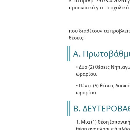
8. Το αριθμ. 791/3-4-2026
προσωπικό για το σχολικό 
που διαθέτουν τα προβλεπ
θέσεις:
Α. Πρωτοβάθμ
• Δύο (2) θέσεις Νηπια
ωραρίου.
• Πέντε (5) θέσεις Δασ
ωραρίου.
Β. ΔΕΥΤΕΡΟΒ
1. Μια (1) θέση Ισπανι
θέση αναπληρωτή πλήρο