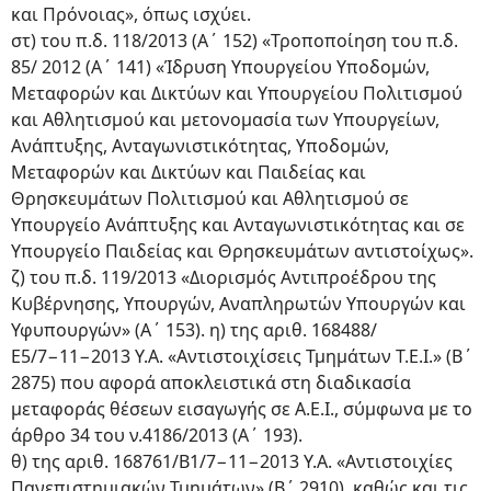
και Πρόνοιας», όπως ισχύει.
στ) του π.δ. 118/2013 (Α΄ 152) «Τροποποίηση του π.δ.
85/ 2012 (Α΄ 141) «Ίδρυση Υπουργείου Υποδομών,
Μεταφορών και Δικτύων και Υπουργείου Πολιτισμού
και Αθλητισμού και μετονομασία των Υπουργείων,
Ανάπτυξης, Ανταγωνιστικότητας, Υποδομών,
Μεταφορών και Δικτύων και Παιδείας και
Θρησκευμάτων Πολιτισμού και Αθλητισμού σε
Υπουργείο Ανάπτυξης και Ανταγωνιστικότητας και σε
Υπουργείο Παιδείας και Θρησκευμάτων αντιστοίχως».
ζ) του π.δ. 119/2013 «Διορισμός Αντιπροέδρου της
Κυβέρνησης, Υπουργών, Αναπληρωτών Υπουργών και
Υφυπουργών» (Α΄ 153). η) της αριθ. 168488/
Ε5/7−11−2013 Υ.Α. «Αντιστοιχίσεις Τμημάτων Τ.Ε.Ι.» (Β΄
2875) που αφορά αποκλειστικά στη διαδικασία
μεταφοράς θέσεων εισαγωγής σε Α.Ε.Ι., σύμφωνα με το
άρθρο 34 του ν.4186/2013 (Α΄ 193).
θ) της αριθ. 168761/Β1/7−11−2013 Υ.Α. «Αντιστοιχίες
Πανεπιστημιακών Τμημάτων» (Β΄ 2910), καθώς και τις