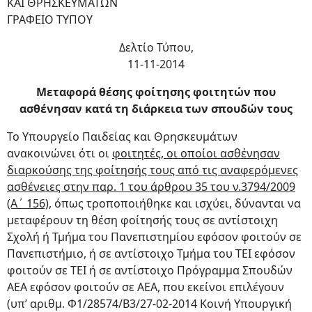
ΚΑΙ ΘΡΗΣΚΕΥΜΑΤΩΝ
ΓΡΑΦΕΙΟ ΤΥΠΟΥ
Δελτίο Τύπου,
11-11-2014
Μεταφορά θέσης φοίτησης φοιτητών που
ασθένησαν κατά τη διάρκεια των σπουδών τους
Το Υπουργείο Παιδείας και Θρησκευμάτων
ανακοινώνει ότι οι
φοιτητές, οι οποίοι ασθένησαν
διαρκούσης της φοίτησής τους από τις αναφερόμενες
ασθένειες στην παρ. 1 του άρθρου 35 του ν.3794/2009
(Α΄ 156),
όπως τροποποιήθηκε και ισχύει, δύνανται να
μεταφέρουν τη θέση φοίτησής τους σε αντίστοιχη
Σχολή ή Τμήμα του Πανεπιστημίου εφόσον φοιτούν σε
Πανεπιστήμιο, ή σε αντίστοιχο Τμήμα του ΤΕΙ εφόσον
φοιτούν σε ΤΕΙ ή σε αντίστοιχο Πρόγραμμα Σπουδών
ΑΕΑ εφόσον φοιτούν σε ΑΕΑ, που εκείνοι επιλέγουν
(υπ’ αριθμ. Φ1/28574/Β3/27-02-2014 Κοινή Υπουργική