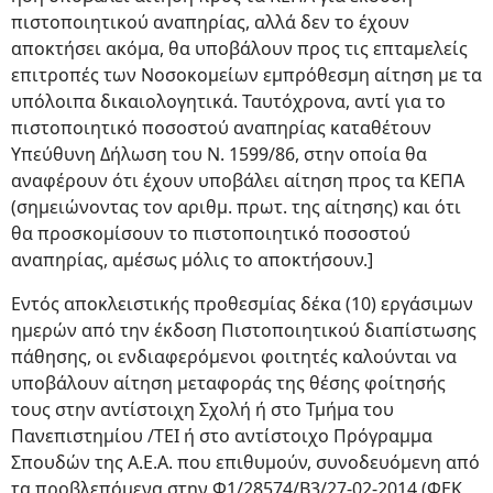
πιστοποιητικού αναπηρίας, αλλά δεν το έχουν
αποκτήσει ακόμα, θα υποβάλουν προς τις επταμελείς
επιτροπές των Νοσοκομείων εμπρόθεσμη αίτηση με τα
υπόλοιπα δικαιολογητικά. Ταυτόχρονα, αντί για το
πιστοποιητικό ποσοστού αναπηρίας καταθέτουν
Υπεύθυνη Δήλωση του Ν. 1599/86, στην οποία θα
αναφέρουν ότι έχουν υποβάλει αίτηση προς τα ΚΕΠΑ
(σημειώνοντας τον αριθμ. πρωτ. της αίτησης) και ότι
θα προσκομίσουν το πιστοποιητικό ποσοστού
αναπηρίας, αμέσως μόλις το αποκτήσουν.]
Εντός αποκλειστικής προθεσμίας δέκα (10) εργάσιμων
ημερών από την έκδοση Πιστοποιητικού διαπίστωσης
πάθησης, οι ενδιαφερόμενοι φοιτητές καλούνται να
υποβάλουν αίτηση μεταφοράς της θέσης φοίτησής
τους στην αντίστοιχη Σχολή ή στο Τμήμα του
Πανεπιστημίου /ΤΕΙ ή στο αντίστοιχο Πρόγραμμα
Σπουδών της Α.Ε.Α. που επιθυμούν, συνοδευόμενη από
τα προβλεπόμενα στην Φ1/28574/Β3/27-02-2014 (ΦΕΚ