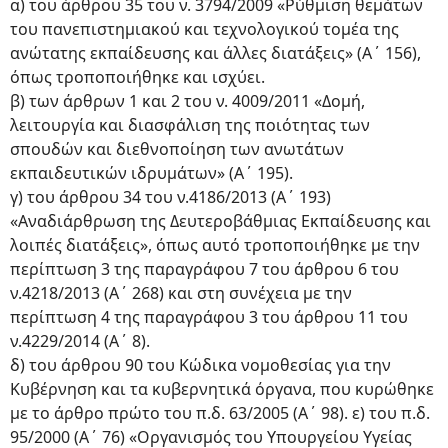
α) του άρθρου 35 του ν. 3794/2009 «Ρύθμιση θεμάτων
του πανεπιστημιακού και τεχνολογικού τομέα της
ανώτατης εκπαίδευσης και άλλες διατάξεις» (Α΄ 156),
όπως τροποποιήθηκε και ισχύει.
β) των άρθρων 1 και 2 του ν. 4009/2011 «Δομή,
λειτουργία και διασφάλιση της ποιότητας των
σπουδών και διεθνοποίηση των ανωτάτων
εκπαιδευτικών ιδρυμάτων» (Α΄ 195).
γ) του άρθρου 34 του ν.4186/2013 (Α΄ 193)
«Αναδιάρθρωση της Δευτεροβάθμιας Εκπαίδευσης και
λοιπές διατάξεις», όπως αυτό τροποποιήθηκε με την
περίπτωση 3 της παραγράφου 7 του άρθρου 6 του
ν.4218/2013 (Α΄ 268) και στη συνέχεια με την
περίπτωση 4 της παραγράφου 3 του άρθρου 11 του
ν.4229/2014 (Α΄ 8).
δ) του άρθρου 90 του Κώδικα νομοθεσίας για την
Κυβέρνηση και τα κυβερνητικά όργανα, που κυρώθηκε
με το άρθρο πρώτο του π.δ. 63/2005 (Α΄ 98). ε) του π.δ.
95/2000 (Α΄ 76) «Οργανισμός του Υπουργείου Υγείας