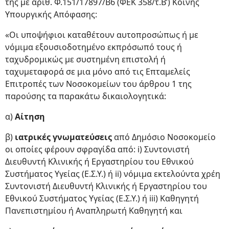
της με αριθ. Φ.151/17897/Β6 (ΦΕΚ 358/τ.Β’) Κοινής
Υπουργικής Απόφασης:
«Οι υποψήφιοι καταθέτουν αυτοπροσώπως ή με
νόμιμα εξουσιοδοτημένο εκπρόσωπό τους ή
ταχυδρομικώς με συστημένη επιστολή ή
ταχυμεταφορά σε μια μόνο από τις Επταμελείς
Επιτροπές των Νοσοκομείων του άρθρου 1 της
παρούσης τα παρακάτω δικαιολογητικά:
α)
Αίτηση
β)
ιατρικές γνωματεύσεις
από Δημόσιο Νοσοκομείο
οι οποίες φέρουν σφραγίδα από: i) Συντονιστή
Διευθυντή Κλινικής ή Εργαστηρίου του Εθνικού
Συστήματος Υγείας (Ε.Σ.Υ.) ή ii) νόμιμα εκτελούντα χρέη
Συντονιστή Διευθυντή Κλινικής ή Εργαστηρίου του
Εθνικού Συστήματος Υγείας (Ε.Σ.Υ.) ή iii) Καθηγητή
Πανεπιστημίου ή Αναπληρωτή Καθηγητή και