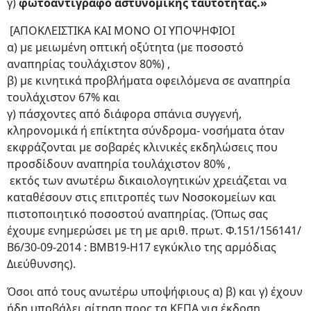
γ)
φωτοαντίγραφο αστυνομικής ταυτότητας.»
[ΑΠΟΚΛΕΙΣΤΙΚΑ ΚΑΙ ΜΟΝΟ ΟΙ ΥΠΟΨΗΦΙΟΙ
α) με μειωμένη οπτική οξύτητα (με ποσοστό
αναπηρίας τουλάχιστον 80%) ,
β) με κινητικά προβλήματα οφειλόμενα σε αναπηρία
τουλάχιστον 67% και
γ) πάσχοντες από διάφορα σπάνια συγγενή,
κληρονομικά ή επίκτητα σύνδρομα- νοσήματα όταν
εκφράζονται με σοβαρές κλινικές εκδηλώσεις που
προσδίδουν αναπηρία τουλάχιστον 80% ,
εκτός των ανωτέρω δικαιολογητικών χρειάζεται να
καταθέσουν στις επιτροπές των Νοσοκομείων και
πιστοποιητικό ποσοστού αναπηρίας. (Όπως σας
έχουμε ενημερώσει με τη με αριθ. πρωτ. Φ.151/156141/
Β6/30-09-2014 : ΒΜΒ19-Η17 εγκύκλιο της αρμόδιας
Διεύθυνσης).
Όσοι από τους ανωτέρω υποψήφιους α) β) και γ) έχουν
ήδη υποβάλει αίτηση προς τα ΚΕΠΑ για έκδοση