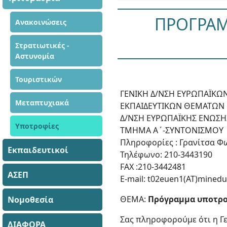
ΠΡΟΓΡΑΜ
Ανακοινώσεις
Στρατιωτικές -
Αστυνομία
Τουριστικών
ΓΕΝΙΚΗ Δ/ΝΣΗ ΕΥΡΩΠΑΪΚΩ
Μεταπτυχιακά
ΕΚΠΑΙΔΕΥΤΙΚΩΝ ΘΕΜΑΤΩΝ
Δ/ΝΣΗ ΕΥΡΩΠΑΪΚΗΣ ΕΝΩΣΗ
Υποτροφίες
ΤΜΗΜΑ Α΄-ΣΥΝΤΟΝΙΣΜΟΥ
Πληροφορίες : Γρανίτσα Φ
Εκπαιδευτικοί
Τηλέφωνο: 210-3443190
FAX :210-3442481
ΑΣΕΠ
E-mail: t02euen1(ΑΤ)minedu
ΘΕΜΑ:
Πρόγραμμα υποτροφ
Νομοθεσία
Σας πληροφορούμε ότι η Γ
ΔΙΑΦΟΡΑ