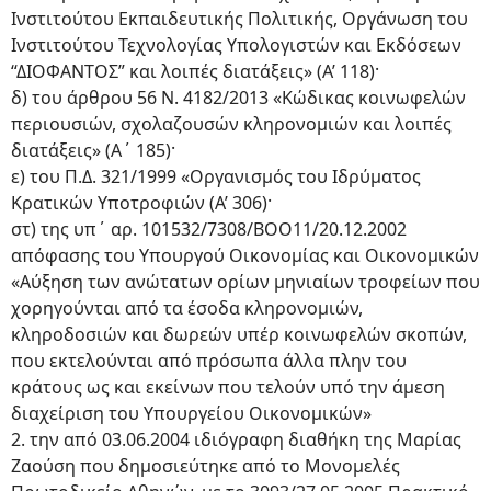
Ινστιτούτου Εκπαιδευτικής Πολιτικής, Οργάνωση του
Ινστιτούτου Τεχνολογίας Υπολογιστών και Εκδόσεων
“ΔΙΟΦΑΝΤΟΣ” και λοιπές διατάξεις» (Α’ 118)·
δ) του άρθρου 56 Ν. 4182/2013 «Κώδικας κοινωφελών
περιουσιών, σχολαζουσών κληρονομιών και λοιπές
διατάξεις» (A΄ 185)·
ε) του Π.Δ. 321/1999 «Οργανισμός του Ιδρύματος
Κρατικών Υποτροφιών (Α’ 306)·
στ) της υπ΄ αρ. 101532/7308/ΒΟΟ11/20.12.2002
απόφασης του Υπουργού Οικονομίας και Οικονομικών
«Αύξηση των ανώτατων ορίων μηνιαίων τροφείων που
χορηγούνται από τα έσοδα κληρονομιών,
κληροδοσιών και δωρεών υπέρ κοινωφελών σκοπών,
που εκτελούνται από πρόσωπα άλλα πλην του
κράτους ως και εκείνων που τελούν υπό την άμεση
διαχείριση του Υπουργείου Οικονομικών»
2. την από 03.06.2004 ιδιόγραφη διαθήκη της Μαρίας
Ζαούση που δημοσιεύτηκε από το Μονομελές