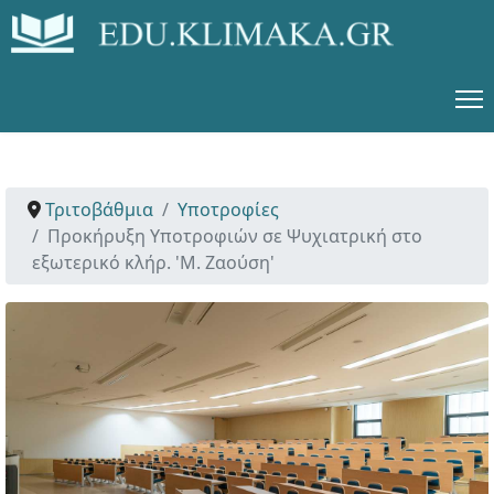
Τριτοβάθμια
Υποτροφίες
Προκήρυξη Υποτροφιών σε Ψυχιατρική στο
εξωτερικό κλήρ. 'Μ. Ζαούση'