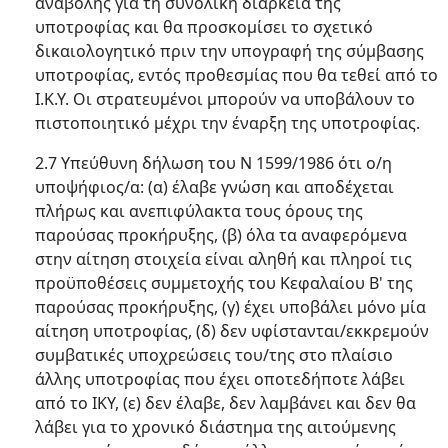
αναβολής για τη συνολική διάρκεια της
υποτροφίας και θα προσκομίσει το σχετικό
δικαιολογητικό πριν την υπογραφή της σύμβασης
υποτροφίας, εντός προθεσμίας που θα τεθεί από το
Ι.Κ.Υ. Οι στρατευμένοι μπορούν να υποβάλουν το
πιστοποιητικό μέχρι την έναρξη της υποτροφίας.
2.7 Υπεύθυνη δήλωση του Ν 1599/1986 ότι ο/η
υποψήφιος/α: (α) έλαβε γνώση και αποδέχεται
πλήρως και ανεπιφύλακτα τους όρους της
παρούσας προκήρυξης, (β) όλα τα αναφερόμενα
στην αίτηση στοιχεία είναι αληθή και πληροί τις
προϋποθέσεις συμμετοχής του Κεφαλαίου Β' της
παρούσας προκήρυξης, (γ) έχει υποβάλει μόνο μία
αίτηση υποτροφίας, (δ) δεν υφίστανται/εκκρεμούν
συμβατικές υποχρεώσεις του/της στο πλαίσιο
άλλης υποτροφίας που έχει οποτεδήποτε λάβει
από το ΙΚΥ, (ε) δεν έλαβε, δεν λαμβάνει και δεν θα
λάβει για το χρονικό διάστημα της αιτούμενης