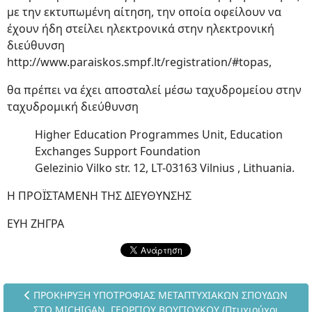
με την εκτυπωμένη αίτηση, την οποία οφείλουν να
έχουν ήδη στείλει ηλεκτρονικά στην ηλεκτρονική
διεύθυνση
http://www.paraiskos.smpf.lt/registration/#topas,
θα πρέπει να έχει αποσταλεί μέσω ταχυδρομείου στην
ταχυδρομική διεύθυνση
Higher Education Programmes Unit, Education
Exchanges Support Foundation
Gelezinio Vilko str. 12, LT-03163 Vilnius , Lithuania.
Η ΠΡΟΪΣΤΑΜΕΝΗ ΤΗΣ ΔΙΕΥΘΥΝΣΗΣ
ΕΥΗ ΖΗΓΡΑ
Προηγούμενο άρθρο: ΠΡΟΚΗΡΥΞΗ ΥΠΟΤΡΟΦΙΑΣ ΜΕΤΑΠΤΥΧΙΑΚΩ
ΠΡΟΚΗΡΥΞΗ ΥΠΟΤΡΟΦΙΑΣ ΜΕΤΑΠΤΥΧΙΑΚΩΝ ΣΠΟΥΔΩΝ
ΣΤΟ MICHIGAN, ΓΕΩΡΓΙΟΥ ΒΟΥΓΙΟΥΚΟΥ (Πτυχιούχοι