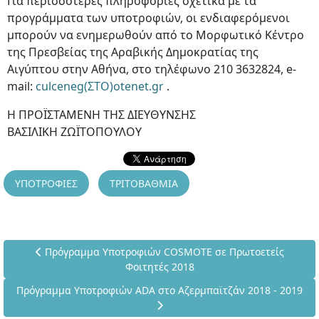
Για περισσότερες πληροφορίες σχετικά με τα
προγράμματα των υποτροφιών, οι ενδιαφερόμενοι
μπορούν να ενημερωθούν από το Μορφωτικό Κέντρο
της Πρεσβείας της Αραβικής Δημοκρατίας της
Αιγύπτου στην Αθήνα, στο τηλέφωνο 210 3632824, e-
mail:
culceneg(ΣΤΟ)otenet.gr
.
Η ΠΡΟΪΣΤΑΜΕΝΗ ΤΗΣ ΔΙΕΥΘΥΝΣΗΣ
ΒΑΣΙΛΙΚΗ ΖΩΪΤΟΠΟΥΛΟΥ
ΥΠΟΤΡΟΦΙΕΣ
ΤΡΙΤΟΒΑΘΜΙΑ
Προηγούμενο άρθρο: Πρόγραμμα Υποτροφιών COSMOTE σε 
Πρόγραμμα Υποτροφιών COSMOTE σε Πρωτοετείς
Φοιτητές 2018
Επόμενο άρθρο: Πρόγραμμα Υποτροφιών ADA στο Αζερμπαϊτζάν
Πρόγραμμα Υποτροφιών ADA στο Αζερμπαϊτζάν 2018 - 2019