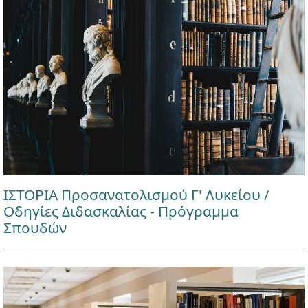
ΙΣΤΟΡΙΑ Προσανατολισμού Γ' Λυκείου /
Οδηγίες Διδασκαλίας - Πρόγραμμα
Σπουδών