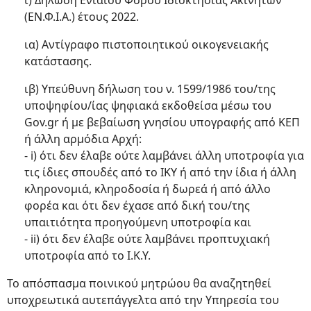
ι) Δήλωση Ενιαίου Φόρου Ιδιοκτησίας Ακινήτων
(ΕΝ.Φ.Ι.Α.) έτους 2022.
ια) Αντίγραφο πιστοποιητικού οικογενειακής
κατάστασης.
ιβ) Υπεύθυνη δήλωση του ν. 1599/1986 του/της
υποψηφίου/ίας ψηφιακά εκδοθείσα μέσω του
Gov.gr ή με βεβαίωση γνησίου υπογραφής από ΚΕΠ
ή άλλη αρμόδια Αρχή:
- i) ότι δεν έλαβε ούτε λαμβάνει άλλη υποτροφία για
τις ίδιες σπουδές από το ΙΚΥ ή από την ίδια ή άλλη
κληρονομιά, κληροδοσία ή δωρεά ή από άλλο
φορέα και ότι δεν έχασε από δική του/της
υπαιτιότητα προηγούμενη υποτροφία και
- ii) ότι δεν έλαβε ούτε λαμβάνει προπτυχιακή
υποτροφία από το Ι.Κ.Υ.
Το απόσπασμα ποινικού μητρώου θα αναζητηθεί
υποχρεωτικά αυτεπάγγελτα από την Υπηρεσία του