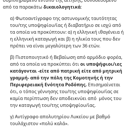
συμπληρωμένο έντυπο της αίτησης, συνοδευόμενο
από τα παρακάτω
δικαιολογητικά
:
α) Φωτοαντίγραφο της αστυνομικής ταυτότητας
του/της υποψηφίου/ίας ή διαβατήριο σε ισχύ από
τα οποία να προκύπτουν: α) η ελληνική ιθαγένεια ή
η ελληνική καταγωγή και β) η ηλικία τους που δεν
πρέπει να είναι μεγαλύτερη των 36 ετών.
β) Πιστοποιητικό ή Βεβαίωση από αρμόδιο φορέα,
από τα οποία να προκύπτει ότι
οι υποψήφιοι/ιες
κατάγονται -είτε από πατρική είτε από μητρική
γραμμή- από την πόλη της Κομοτηνής ή την
Περιφερειακή Ενότητα Ροδόπης.
Επισημαίνεται
ότι, ο τόπος γέννησης του/της υποψηφίου/ίας σε
καμία περίπτωση δεν αποδεικνύει από μόνος του
την καταγωγή του/της υποψηφίου/ίας.
γ) Αντίγραφο απολυτηρίου Λυκείου με βαθμό
τουλάχιστον «πολύ καλά».