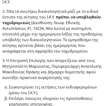
Ι.Κ.Υ.
2. Όλα τα ανωτέρω δικαιολογητικά μαζί με το ειδικό
έντυπο της αίτησης του Ι.Κ.Υ.
πρέπει να υποβληθούν
ταχυδρομικώς
(Διεύθυνση: Λεωφ. Εθνικής
Αντιστάσεως 41, 14234, Νέα Ιωνία) με συστημένη
επιστολή μέχρι την ημερομηνία λήξης της προθεσμίας
υποβολής των δικαιολογητικών. Το εμπρόθεσμο της
αίτησης κρίνεται βάσει της ημερομηνίας που
αναγράφεται στη σφραγίδα του ταχυδρομείου.
3. Η Επιτροπή Επιλογής που απαρτίζεται από τους
Μητροπολίτη Μαρωνείας, Περιφερειάρχη Ανατολικής
Μακεδονίας Θράκης και Δήμαρχο Κομοτηνής αφού
συντάξει πρακτικό συγκρότησής της:
Συγκεντρώνει τις αιτήσεις των ενδιαφερομένων
(μέσω του Ι.Κ.Υ.),
Επιλέγει όσους/ες πληρούν τις προϋποθέσεις
χορήγησης υποτροφίας.