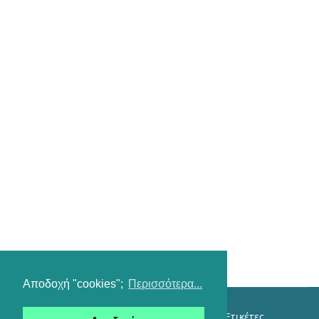
Αποδοχή "cookies";
Περισσότερα...
Επικοινωνία
Όροι χρήσης
Αναζήτηση
Ετικέτες