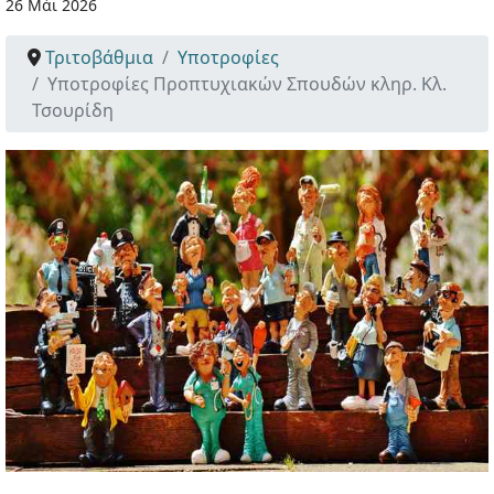
26 Μάι 2026
Τριτοβάθμια
Υποτροφίες
Υποτροφίες Προπτυχιακών Σπουδών κληρ. Κλ.
Τσουρίδη