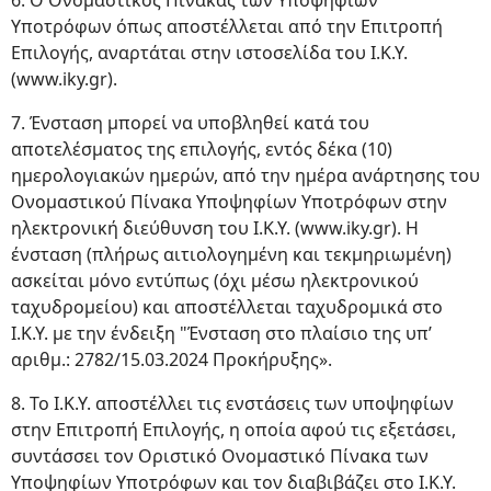
6. Ο Ονομαστικός Πίνακας των Υποψηφίων
Υποτρόφων όπως αποστέλλεται από την Επιτροπή
Επιλογής, αναρτάται στην ιστοσελίδα του Ι.Κ.Υ.
(www.iky.gr).
7. Ένσταση μπορεί να υποβληθεί κατά του
αποτελέσματος της επιλογής, εντός δέκα (10)
ημερολογιακών ημερών, από την ημέρα ανάρτησης του
Ονομαστικού Πίνακα Υποψηφίων Υποτρόφων στην
ηλεκτρονική διεύθυνση του Ι.Κ.Υ. (www.iky.gr). Η
ένσταση (πλήρως αιτιολογημένη και τεκμηριωμένη)
ασκείται μόνο εντύπως (όχι μέσω ηλεκτρονικού
ταχυδρομείου) και αποστέλλεται ταχυδρομικά στο
Ι.Κ.Υ. με την ένδειξη "Ένσταση στο πλαίσιο της υπ’
αριθμ.: 2782/15.03.2024 Προκήρυξης».
8. Το Ι.Κ.Υ. αποστέλλει τις ενστάσεις των υποψηφίων
στην Επιτροπή Επιλογής, η οποία αφού τις εξετάσει,
συντάσσει τον Οριστικό Ονομαστικό Πίνακα των
Υποψηφίων Υποτρόφων και τον διαβιβάζει στο Ι.Κ.Υ.