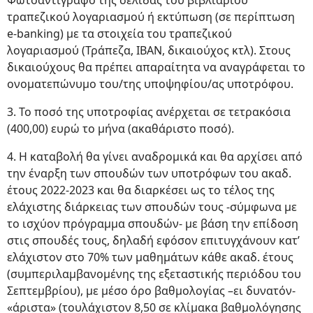
Φωτοαντίγραφο της σελίδας του βιβλιαρίου
τραπεζικού λογαριασμού ή εκτύπωση (σε περίπτωση
e-banking) με τα στοιχεία του τραπεζικού
λογαριασμού (Τράπεζα, IBAN, δικαιούχος κτλ). Στους
δικαιούχους θα πρέπει απαραίτητα να αναγράφεται το
ονοματεπώνυμο του/της υποψηφίου/ας υποτρόφου.
3. Το ποσό της υποτροφίας ανέρχεται σε τετρακόσια
(400,00) ευρώ το μήνα (ακαθάριστο ποσό).
4. Η καταβολή θα γίνει αναδρομικά και θα αρχίσει από
την έναρξη των σπουδών των υποτρόφων του ακαδ.
έτους 2022-2023 και θα διαρκέσει ως το τέλος της
ελάχιστης διάρκειας των σπουδών τους -σύμφωνα με
το ισχύον πρόγραμμα σπουδών- με βάση την επίδοση
στις σπουδές τους, δηλαδή εφόσον επιτυγχάνουν κατ’
ελάχιστον στο 70% των μαθημάτων κάθε ακαδ. έτους
(συμπεριλαμβανομένης της εξεταστικής περιόδου του
Σεπτεμβρίου), με μέσο όρο βαθμολογίας –ει δυνατόν-
«άριστα» (τουλάχιστον 8,50 σε κλίμακα βαθμολόγησης