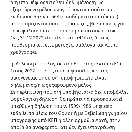
ο/η υποψήφιος/ια είναι δηλωμένος/η ως
εξαρτώμενο μέλος αναγράφονται ποσά στους
κωδικούς 667 και 668 (εισοδήματα από τόκους)
προσκομίζονται από τις Τράπεζες, βεβαιώσεις για
τα κεφάλαια από τα οποία προκύπτουν οι τόκοι
έως 31.12.2022 είτε είναι καταθέσεις όψεως,
προθεσμιακές, είτε μετοχές, ομόλογα και λοιπά
χρεόγραφα.
η) Δήλωση φορολογίας εισοδήματος (Έντυπο Ε1)
έτους 2022 του/της υποψηφίου/ίας και της
οικογένειας όπου ο/η υποψήφιος/ια είναι
δηλωμένος/η ως εξαρτώμενο μέλος.
Σε περίπτωση που ο/η υποψήφιος/α δεν υποβάλλει
φορολογική δήλωση, θα πρέπει να προσκομιστεί
υπεύθυνη δήλωση του ν. 1599/1986 ψηφιακά
εκδοθείσα μέσω του Gov.gr ή με βεβαίωση γνησίου
υπογραφής από ΚΕΠ ή άλλη αρμόδια Αρχή, στην
οποία θα αναφέρεται ότι δεν έχει υποχρέωση