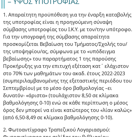
– ΥΨΟΣ ΥΠΟΤΡΟΦΙΑΣ
1. Απαραίτητη προϋπόθεση για την έναρξη καταβολής
της υποτροφίας είναι η προηγούμενη σύναψη
σύμβασης υποτροφίας του Ι.Κ.Υ. με τον/την υπότροφο.
Για την υπογραφή της σύμβασης απαραίτητα
προσκομίζεται Βεβαίωση του Τμήματος/Σχολής του/
της υποψηφίου/ας, σύμφωνα με το «υπόδειγμα
βεβαίωσης» του παραρτήματος 1 της παρούσης
Προκήρυξης για την επιτυχή εξέταση κατ΄ ελάχιστον
στο 70% των μαθημάτων του ακαδ. έτους 2022-2023
(συμπεριλαμβανομένης της εξεταστικής περιόδου του
Σεπτεμβρίου) με το μέσο όρο βαθμολογίας –ει
δυνατόν- «άριστα» (τουλάχιστον 8,50 σε κλίμακα
βαθμολόγησης 0-10) ενώ σε κάθε περίπτωση ο μέσος
όρος δεν μπορεί να είναι κατώτερος του «λίαν καλώς»
(από 6,50-8,49 σε κλίμακα βαθμολόγησης 0-10).
2. Φωτοαντίγραφο Τραπεζικού Λογαριασμού: