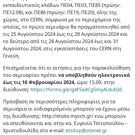
εκπαιδευτικούς κλάδων ΠΕ04, ΠΕ03, ΠΕ85 (πρώην:
ΠΕ12.08), και ΠΕ86 (πρώην: ΠΕ19, ΠΕ20), όλης της
χώρας, στο CERN, σύμφωνα με το περιεχόμενο της
οποίας, το πρώτο σεμινάριο θα πραγματοποιηθεί από
τις 25 Αυγούστου 2024 έως τις 28 Αυγούστου 2024 και
το δεύτερο από τις 28 Αυγούστου 2024 έως και 31
Αυγούστου 2024, στις εγκαταστάσεις του CERN στη
Γενεύη.
Επισημαίνεται ότι οι αιτήσεις για την παρακολούθηση
του σεμιναρίου πρέπει
να υποβληθούν ηλεκτρονικά
έως τις 16 Φεβρουαρίου 2024,
ώρα: 15.00, στην
διεύθυνση:
https://forms.gle/g4FSxdCgSmyAUkdQ6
Πρόσβαση σε περισσότερες πληροφορίες για τα
σεμινάρια οι ενδιαφερόμενοι μπορούν να έχουν μέσω
της διεύθυνσης: http://etsito.mysch.gr/ ενώ μπορούν
να απευθύνονται και στην κα. Ευγενία Τσιτοπούλου –
Χριστοδουλίδη στο e-mail:
etsitop@otenet.gr