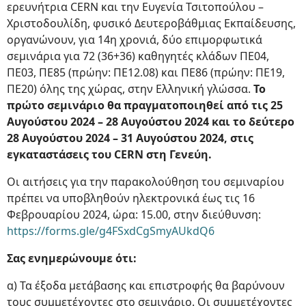
ερευνήτρια CERN και την Ευγενία Τσιτοπούλου –
Χριστοδουλίδη, φυσικό Δευτεροβάθμιας Εκπαίδευσης,
οργανώνουν, για 14η χρονιά, δύο επιμορφωτικά
σεμινάρια για 72 (36+36) καθηγητές κλάδων ΠΕ04,
ΠΕ03, ΠΕ85 (πρώην: ΠΕ12.08) και ΠΕ86 (πρώην: ΠΕ19,
ΠΕ20) όλης της χώρας, στην Ελληνική γλώσσα.
Το
πρώτο σεμινάριο θα πραγματοποιηθεί από τις 25
Αυγούστου 2024 – 28 Αυγούστου 2024 και το δεύτερο
28 Αυγούστου 2024 – 31 Αυγούστου 2024, στις
εγκαταστάσεις του CERN στη Γενεύη.
Οι αιτήσεις για την παρακολούθηση του σεμιναρίου
πρέπει να υποβληθούν ηλεκτρονικά έως τις 16
Φεβρουαρίου 2024, ώρα: 15.00, στην διεύθυνση:
https://forms.gle/g4FSxdCgSmyAUkdQ6
Σας ενημερώνουμε ότι:
α) Τα έξοδα μετάβασης και επιστροφής θα βαρύνουν
τους συμμετέχοντες στο σεμινάριο. Οι συμμετέχοντες