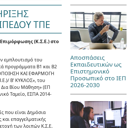
ΗΡΙΞΗΣ
ΙΠΕΔΟΥ ΤΠΕ
πιμόρφωσης (Κ.Σ.Ε.) στο
Αποσπάσεις
ον εμπλουτισμό του
Εκπαιδευτικών ως
ά προγράμματα Β1 και Β2
Επιστημονικό
ΞΙΟΠΟΙΗΣΗ ΚΑΙ ΕΦΑΡΜΟΓΗ
Προσωπικό στο ΙΕΠ
.)/ Β’ ΚΥΚΛΟΣ», του
2026-2030
 Δια Βίου Μάθηση» (ΕΠ
κό Ταμείο, ΕΣΠΑ 2014-
ς που είναι Δημόσια
ς και επαγγελματικής
ετοχή των λοιπών Κ.Σ.Ε.