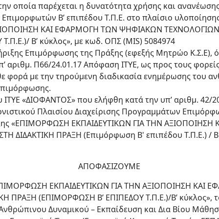
την οποία παρέχεται η δυνατότητα χρήσης και ανανέωσ
 Επιμορφωτών Β’ επιπέδου Τ.Π.Ε. στο πλαίσιο υλοποίη
ΑΞΙΟΠΟΙΗΣΗ ΚΑΙ ΕΦΑΡΜΟΓΗ ΤΩΝ ΨΗΦΙΑΚΩΝ ΤΕΧΝΟΛΟΓΙΩΝ 
.Π.Ε.)/ Β’ κύκλος», με κωδ. ΟΠΣ (MIS) 5084974
ήριξης Επιμόρφωσης της Πράξης (εφεξής Μητρώο Κ.Σ.Ε), 
’ αριθμ. Π66/24.01.17 Απόφαση ΙΤΥΕ, ως προς τους φορεί
θε φορά με την τηρούμενη διαδικασία ενημέρωσης του α
επιμόρφωσης.
υ ΙΤΥΕ «ΔΙΟΦΑΝΤΟΣ» που ελήφθη κατά την υπ’ αριθμ. 42/2
νονιστικού Πλαισίου Διαχείρισης Προγραμμάτων Επιμόρφ
πράξης «ΕΠΙΜΟΡΦΩΣΗ ΕΚΠΑΙΔΕΥΤΙΚΩΝ ΓΙΑ ΤΗΝ ΑΞΙΟΠΟΙΗΣΗ
 ΔΙΔΑΚΤΙΚΗ ΠΡΑΞΗ (Επιμόρφωση Β' επιπέδου Τ.Π.Ε.) / Β' 
ΑΠΟΦΑΣΙΖΟΥΜΕ
 «ΕΠΙΜΟΡΦΩΣΗ ΕΚΠΑΙΔΕΥΤΙΚΩΝ ΓΙΑ ΤΗΝ ΑΞΙΟΠΟΙΗΣΗ ΚΑΙ
Η ΠΡΑΞΗ (ΕΠΙΜΟΡΦΩΣΗ Β’ ΕΠΙΠΕΔΟΥ Τ.Π.Ε.)/Β’ κύκλος», 
νθρώπινου Δυναμικού – Εκπαίδευση και Δια Βίου Μάθησ