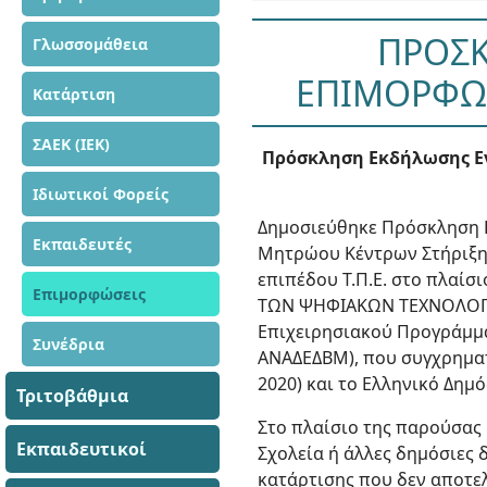
ΠΡΟΣΚ
Γλωσσομάθεια
ΕΠΙΜΟΡΦΩΣ
Κατάρτιση
ΣΑΕΚ (ΙΕΚ)
Πρόσκληση Εκδήλωσης Εν
Ιδιωτικοί Φορείς
Δημοσιεύθηκε Πρόσκληση Ε
Εκπαιδευτές
Μητρώου Κέντρων Στήριξης
επιπέδου Τ.Π.Ε. στο πλα
Επιμορφώσεις
ΤΩΝ ΨΗΦΙΑΚΩΝ ΤΕΧΝΟΛΟΓΙΩ
Επιχειρησιακού Προγράμμα
Συνέδρια
ΑΝΑΔΕΔΒΜ), που συγχρηματ
2020) και το Ελληνικό Δημό
Τριτοβάθμια
Στο πλαίσιο της παρούσας
Εκπαιδευτικοί
Σχολεία ή άλλες δημόσιες
κατάρτισης που δεν αποτελ