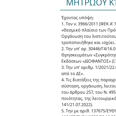
ΜΗΤΡΩΟΥ ΚΈ
Έχοντας υπόψη:
1. Τον ν. 3966/2011 [ΦΕΚ 
«Θεσμικό πλαίσιο των Πρό
Οργάνωση του Ινστιτούτου
τροποποιήθηκε και ισχύει.
2. Την υπ’ αρ. 30446/Γ4/16
Θρησκευμάτων «Συγκρότηση
Εκδόσεων «ΔΙΟΦΑΝΤΟΣ» (Ι.Τ.
3. Την υπ’ αριθμ. 1/2021/
από το ΔΣ».
4. Τις διατάξεις της παρα
σύσταση, οργάνωση, λειτου
του άρθρου 257, του Ν. 49
ποιότητας, της λειτουργικό
141/21.07.2022).
5. Tην με αριθ. 137675/ΕΥ