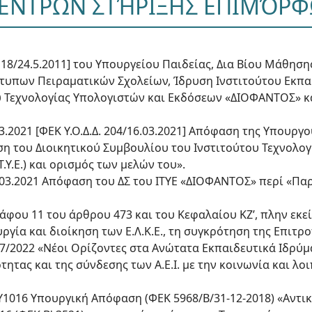
ΝΤΡΩΝ ΣΤΉΡΙΞΗΣ ΕΠΙΜΌΡΦΩΣ
A’ 118/24.5.2011] του Υπουργείου Παιδείας, Δια Βίου Μάθη
τυπων Πειραματικών Σχολείων, Ίδρυση Ινστιτούτου Εκπαι
 Τεχνολογίας Υπολογιστών και Εκδόσεων «ΔΙΟΦΑΝΤΟΣ» κα
.03.2021 [ΦΕΚ Υ.Ο.Δ.Δ. 204/16.03.2021] Απόφαση της Υπουργ
 του Διοικητικού Συμβουλίου του Ινστιτούτου Τεχνολογ
Υ.Ε.) και ορισμός των μελών του».
22.03.2021 Απόφαση του ΔΣ του ΙΤΥΕ «ΔΙΟΦΑΝΤΟΣ» περί «
γράφου 11 του άρθρου 473 και του Κεφαλαίου ΚΖ’, πλην ε
ργία και διοίκηση των Ε.Λ.Κ.Ε., τη συγκρότηση της Επιτρ
57/2022 «Νέοι Ορίζοντες στα Ανώτατα Εκπαιδευτικά Ιδρύμ
τητας και της σύνδεσης των Α.Ε.Ι. με την κοινωνία και λοι
ΘΥ1016 Υπουργική Απόφαση (ΦΕΚ 5968/Β/31-12-2018) «Αντικ