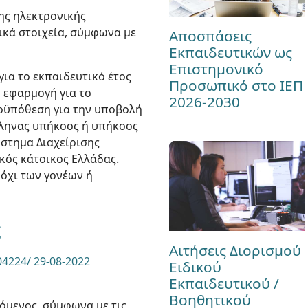
ης ηλεκτρονικής
ικά στοιχεία, σύμφωνα με
Αποσπάσεις
Εκπαιδευτικών ως
Επιστημονικό
ια το εκπαιδευτικό έτος
Προσωπικό στο ΙΕΠ
ή εφαρμογή για το
2026-2030
ϋπόθεση για την υποβολή
Έλληνας υπήκοος ή υπήκοος
στημα Διαχείρισης
ικός κάτοικος Ελλάδας.
 όχι των γονέων ή
ς
Αιτήσεις Διορισμού
04224/ 29-08-2022
Ειδικού
Εκπαιδευτικού /
Βοηθητικού
ζόμενος, σύμφωνα με τις