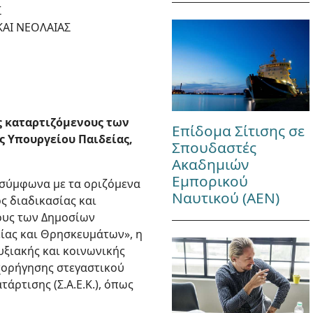
Σ
KAI ΝΕΟΛΑΙΑΣ
ς καταρτιζόμενους των
Επίδομα Σίτισης σε
ς Υπουργείου Παιδείας,
Σπουδαστές
Ακαδημιών
Εμπορικού
ι σύμφωνα με τα οριζόμενα
Ναυτικού (ΑΕΝ)
ς διαδικασίας και
ους των Δημοσίων
είας και Θρησκευμάτων», η
υξιακής και κοινωνικής
 χορήγησης στεγαστικού
ρτισης (Σ.Α.Ε.Κ.), όπως