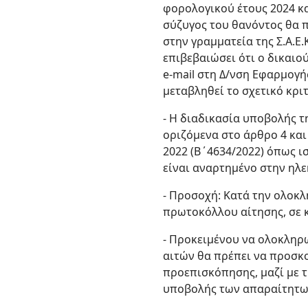
φορολογικού έτους 2024 κα
σύζυγος του θανόντος θα π
στην γραμματεία της Σ.Α.Ε.
επιβεβαιώσει ότι ο δικαιο
e-mail στη Δ/νση Εφαρμογή
μεταβληθεί το σχετικό κρι
- Η διαδικασία υποβολής τ
οριζόμενα στο άρθρο 4 και
2022 (Β΄4634/2022) όπως ι
είναι αναρτημένο στην ηλε
- Προσοχή: Κατά την ολοκλ
πρωτοκόλλου αίτησης, σε 
- Προκειμένου να ολοκληρω
αιτών θα πρέπει να προσκ
προεπισκόπησης, μαζί με τ
υποβολής των απαραίτητων