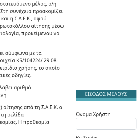
στατευόμενο μέλος, ο/η
 Στη συνέχεια προσκομίζει
και η Σ.Α.Ε.Κ., αφού
 πρωτοκόλλου αίτησης μέσω
τιολογία, προκείμενου να
νει σύμφωνα με τα
ιχεία K5/104224/ 29-08-
ειρίδιο χρήσης, το οποίο
ικές οδηγίες.
 λάβει αριθμό
ΕΙΣΟΔΟΣ ΜΕΛΟΥΣ
ένη
αίτησης από τη Σ.Α.Ε.Κ. ο
Όνομα Χρήστη
 τη σελίδα
θεσμίας. Η προθεσμία