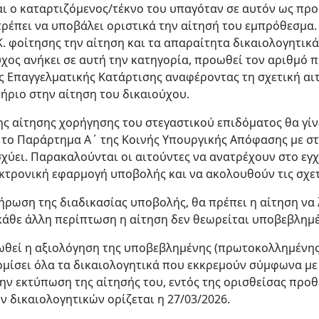
ι ο καταρτιζόμενος/τέκνο του υπαγόταν σε αυτόν ως προ
ρέπει να υποβάλει οριστικά την αίτησή του εμπρόθεσμα.
Κ. φοίτησης την αίτηση και τα απαραίτητα δικαιολογητικά 
ύχος ανήκει σε αυτή την κατηγορία, προωθεί τον αριθμό
ς Επαγγελματικής Κατάρτισης αναφέροντας τη σχετική αι
τήριο στην αίτηση του δικαιούχου.
ης αίτησης χορήγησης του στεγαστικού επιδόματος θα γί
 το Παράρτημα Α΄ της Κοινής Υπουργικής Απόφασης με στο
σχύει. Παρακαλούνται οι αιτούντες να ανατρέχουν στο εγχ
κτρονική εφαρμογή υποβολής και να ακολουθούν τις σχετ
ήρωση της διαδικασίας υποβολής, θα πρέπει η αίτηση να
κάθε άλλη περίπτωση η αίτηση δεν θεωρείται υποβεβλημ
θεί η αξιολόγηση της υποβεβλημένης (πρωτοκολλημένης) 
ομίσει όλα τα δικαιολογητικά που εκκρεμούν σύμφωνα με
ην εκτύπωση της αίτησής του, εντός της ορισθείσας προ
 δικαιολογητικών ορίζεται η 27/03/2026.