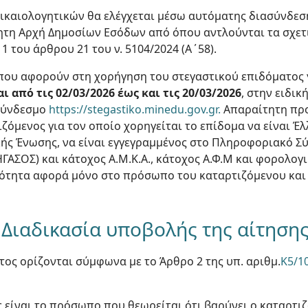
δικαιολογητικών θα ελέγχεται μέσω αυτόματης διασύνδεσ
ητη Αρχή Δημοσίων Εσόδων από όπου αντλούνται τα σχετ
 1 του άρθρου 21 του ν. 5104/2024 (Α΄58).
ου αφορούν στη χορήγηση του στεγαστικού επιδόματος γ
 από τις 02/03/2026 έως και τις 20/03/2026
, στην ειδικ
 σύνδεσμο
https://stegastiko.minedu.gov.gr.
Απαραίτητη προ
τιζόμενος για τον οποίο χορηγείται το επίδομα να είναι 
ής Ένωσης, να είναι εγγεγραμμένος στο Πληροφοριακό Σύ
ΗΓΑΣΟΣ) και κάτοχος Α.Μ.Κ.Α., κάτοχος Α.Φ.Μ και φορολογ
κοότητα αφορά μόνο στο πρόσωπο του καταρτιζόμενου και
- Διαδικασία υποβολής της αίτηση
τος ορίζονται σύμφωνα με το Άρθρο 2 της υπ. αριθμ.
K5/1
 είναι το πρόσωπο που θεωρείται ότι βαρύνει ο καταρτι