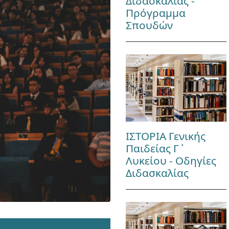
Διδασκαλίας -
Πρόγραμμα
Σπουδών
ΙΣΤΟΡΙΑ Γενικής
Παιδείας Γ΄
Λυκείου - Οδηγίες
Διδασκαλίας