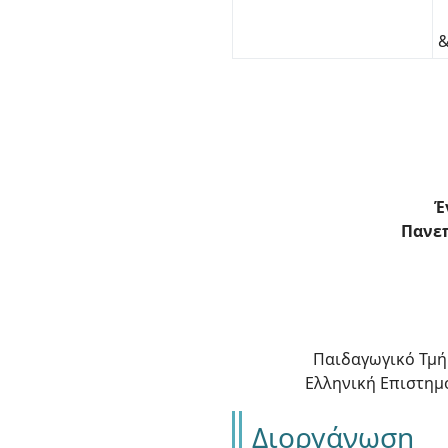
&
Έ
Πανεπ
Παιδαγωγικό Τμή
Ελληνική Επιστημ
Διοργάνωση