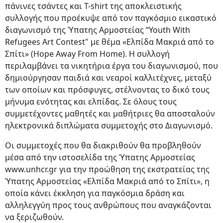
πάνινες τσάντες και Τ-shirt της αποκλειστικής
συλλογής που προέκυψε από τον παγκόσμιο εικαστικό
διαγωνισμό της Ύπατης Αρμοστείας “Youth With
Refugees Art Contest" με θέμα «Ελπίδα Μακριά από το
Σπίτι» (Ηοpe Away From Home). Η συλλογή
περιλαμβάνει τα νικητήρια έργα του διαγωνισμού, που
δημιούργησαν παιδιά και νεαροί καλλιτέχνες, μεταξύ
των οποίων και πρόσφυγες, στέλνοντας το δικό τους
μήνυμα ενότητας και ελπίδας. Σε όλους τους
συμμετέχοντες μαθητές και μαθήτριες θα αποσταλούν
ηλεκτρονικά διπλώματα συμμετοχής στο Διαγωνισμό.
Οι συμμετοχές που θα διακριθούν θα προβληθούν
μέσα από την ιστοσελίδα της Ύπατης Αρμοστείας
www.unhcr.gr για την προώθηση της εκστρατείας της
Ύπατης Αρμοστείας «Ελπίδα Μακριά από το Σπίτι», η
οποία κάνει έκκληση για παγκόσμια δράση και
αλληλεγγύη προς τους ανθρώπους που αναγκάζονται
να ξεριζωθούν.