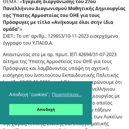
ΘΕΜΑ : «
Έγκριση διοργάνωσης του 27ου
Πανελλήνιου Διαγωνισμού Μαθητικής Δημιουργίας
της Ύπατης Αρμοστείας του ΟΗΕ για τους
Πρόσφυγες με τίτλο «Ανήκουμε όλοι στην ίδια
ομάδα"
»
ΣΧΕΤ.: To υπ' αριθμ.: 129653/10-11-2023 εισερχόμενο
έγγραφο του Υ.ΠΑΙ.Θ.Α.
Απαντώντας στο με αρ. πρωτ. ΙΕΠ 42694/31-07-2023
αίτημα της Ύπατης Αρμοστείας του ΟΗΕ για τους
Πρόσφυγες και λαμβάνοντας υπόψη τη σχετική
εισήγηση του Ινστιτούτου Εκπαιδευτικής Πολιτικής
(πράξη 69/09-11-2023 του Δ.Σ.), σας ενημερώνουμε ότι
εγκρίνουμε τη διοργάνωση του 27ου Πανελλήνιου
Αποδοχή "cookies";
Περισσότερα...
Μαθητικού Διαγωνισμού Μαθητικής Δημιουργίας με
τίτλο «Ανήκουμε όλοι στην ίδια ομάδα» ο οποίος
απευθύνεται σε μαθητές/τριες όλων των τάξεων
Αποδοχή
Δημοτικού Σχολείου, των Γυμνασίων και των Λυκείων
της χώρας, Γενικής, Ειδικής και Επαγγελματικής