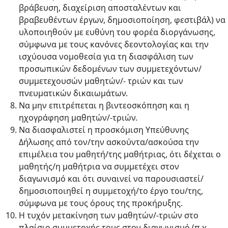
βράβευση, διαχείριση αποσταλέντων και
βραβευθέντων έργων, δημοσιοποίηση, φεστιβάλ) να
υλοποιηθούν με ευθύνη του φορέα διοργάνωσης,
σύμφωνα με τους κανόνες δεοντολογίας και την
ισχύουσα νομοθεσία για τη διασφάλιση των
προσωπικών δεδομένων των συμμετεχόντων/
συμμετεχουσών μαθητών/- τριών και των
πνευματικών δικαιωμάτων.
Να μην επιτρέπεται η βιντεοσκόπηση και η
ηχογράφηση μαθητών/-τριών.
Να διασφαλιστεί η προσκόμιση Υπεύθυνης
Δήλωσης από τον/την ασκούντα/ασκούσα την
επιμέλεια του μαθητή/της μαθήτριας, ότι δέχεται ο
μαθητής/η μαθήτρια να συμμετέχει στον
διαγωνισμό και ότι συναινεί να παρουσιαστεί/
δημοσιοποιηθεί η συμμετοχή/το έργο του/της,
σύμφωνα με τους όρους της προκήρυξης.
Η τυχόν μετακίνηση των μαθητών/-τριών στο
πλαίσιο συμμετοχής τους στον διαγωνισμό (π.χ.