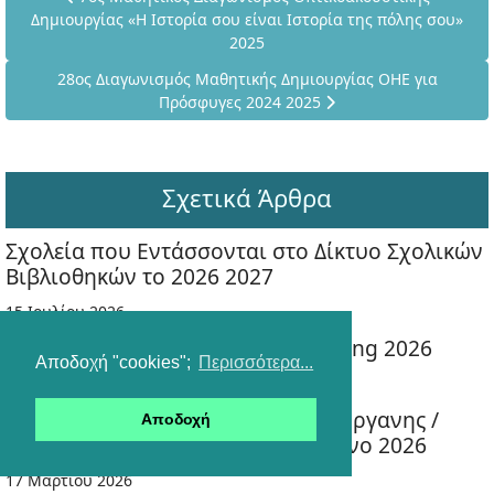
Δημιουργίας «Η Ιστορία σου είναι Ιστορία της πόλης σου»
2025
Επόμενο άρθρο: 28ος Διαγωνισμός Μαθητικής Δημιουργίας
28ος Διαγωνισμός Μαθητικής Δημιουργίας ΟΗΕ για
Πρόσφυγες 2024 2025
Σχετικά Άρθρα
Σχολεία που Εντάσσονται στο Δίκτυο Σχολικών
Βιβλιοθηκών το 2026 2027
15 Ιουλίου 2026
12ο Πανελλήνιο Συνέδριο eTwinning 2026
Αποδοχή "cookies";
Περισσότερα...
07 Ιουλίου 2026
Προκήρυξη Σχολικών Αγώνων Ενόργανης /
Αποδοχή
Ρυθμικής Γυμναστικής / Τραμπολίνο 2026
17 Μαρτίου 2026