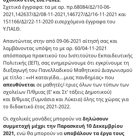
Σχετικά έγγραφα: τα με αρ. πρ.68084/Δ2/10-06-
2021,142637/Δ2/08-11-2021,146727/Δ2/16-11-2021 και
151166/Δ2/22-11-2020 εισερχόμενα έγγραφα του
Υ.ΠΑΙ.Θ.
Απαντώντας στην από 09-06-2021 αίτησή σας και
λαμβάνοντας υπόψη το με αρ. 60/04-11-2021
απόσπασμα πρακτικού του Ινστιτούτου Εκπαιδευτικής
Πολιτικής (ΙΕΠ), σας ενημερώνουμε ότι εγκρίνουμε τη
διεξαγωγή του Πανελλαδικού Μαθητικού Διαγωνισμού
με τίτλο : ««H καταιγίδα….μιας πανδημίας» που
απευθύνεται
σε μαθητές/-τριες όλων των τύπων των
σχολείων Π/θμιας (Ε’ και Στ’ τάξεις Δημοτικού)
και Β/θμιας (Γυμνάσια και Λύκεια) όλης της χώρας για
το διδακτικό έτος 2021-2022.
Οι σχολικές μονάδες μπορούν να
δηλώσουν
συμμετοχή μέχρι την Παρασκευή 10 Δεκεμβρίου
2021,
ενώ θα μπορούν να
υποβάλουν τα έργα τους