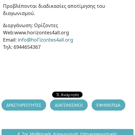
Προβλέπονται διαδικασίες αποτίμησης του
διαγωνισμού.
Διοργάνωση: Ορίζοντες
Web:www.horizontes4all.org
Email:
info@hoΓizontes4all.org
Τηλ: 6944654367
ΔΡΑΣΤΗΡΙΟΤΗΤΕΣ
ΔΙΑΓΩΝΙΣΜΟΙ
ΕΦΗΜΕΡΙΔΑ
Προηγούμενο άρθρο: 7ος Μαθητικός Διαγωνισμός Οπτικοακ
7ος Μαθητικός Διαγωνισμός Οπτικοακουστικής