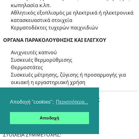
κωπηλασία κ.λπ.
Αθλητικός εξοπλισμός με ηλεκτρικά ή ηλεκτρονικά
κατασκευαστικά στοιχεία
Κερματοδέκτες τυχερών παιχνιδιών
ΟΡΓΑΝΑ ΠΑΡΑΚΟΛΟΥΘΗΣΗΣ ΚΑΙ ΕΛΕΓΧΟΥ
Ανιχνευτές καπνού
Συσκευές θερμορύθμισης
Θερμοστάτες
Συσκευές μέτρησης, ζύγισης ή προσαρμογής για
οικιακή η εργαστηριακή χρήση
1ος ΜΕΓΑΛΟΣ ΣΧΟΛΙΚΟΣ ΔΙΑΓΩΝΙΣΜΟΣ
Αποδοχή "cookies";
Περισσότερα...
ΑΝΑΚΥΚΛΩΣΗΣ 2018-2019
ΕΝΤΥΠΟ ΔΗΛΩΣΗΣ ΣΥΜΜΕΤΟΧΗΣ
Αποδοχή
(ΠΑΡΑΡΤΗΜΑ Β ΤΗΣ ΠΡΟΚΗΡΥΞΗΣ)
ΣΤΟΙΧΕΙΑ ΣΥΜΜΕΤΟΧΗΣ: